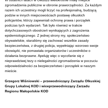
W ostatnich latach w Olkuszu wielokrotnie miały miejsce
zgromadzenia publiczne w obronie praworządności. Za każdym
razem ich uczestnicy mogli liczyć na profesjonalną, budzącą
podziw w innych miejscowościach postawę olkuskich
policjantów, którzy zapewniali ochronę prawa i porządek
podczas tych wydarzeń. Tak było również w trakcie
dotychczasowych obostrzeń wynikających z zagrożenia
epidemiologicznego. Z jednej strony my, społeczeństwo
obywatelskie, staraliśmy się zachować wszelkie zasady
bezpieczeństwa, z drugiej policja, wypełniając wzorowo swoje
obowiązki, nie pomawiała organizatorów i uczestników o
działania bezprawne. Apeluję więc o wycofanie się z
nieprawdziwej tezy o nielegalności zgromadzenia w poczuciu
odpowiedzialności za bezpieczeństwo i porządek w naszym
mieście.
Grzegorz Wiśniowski – przewodniczący Zarządu Olkuskiej
Grupy Lokalnej KOD i wiceprzewodniczący Zarzadu
Regionu Małopolskie KOD