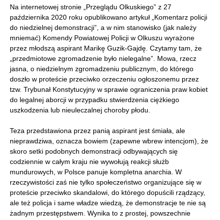
Na internetowej stronie „Przeglądu Olkuskiego” z 27
października 2020 roku opublikowano artykuł „Komentarz policji
do niedzielnej demonstracji”, a w nim stanowisko (jak należy
mniemać) Komendy Powiatowej Policji w Olkuszu wyrażone
przez młodszą aspirant Marikę Guzik-Gajdę. Czytamy tam, że
„przedmiotowe zgromadzenie było nielegalne”. Mowa, rzecz
jasna, o niedzielnym zgromadzeniu publicznym, do którego
doszło w proteście przeciwko orzeczeniu ogłoszonemu przez
tzw. Trybunał Konstytucyjny w sprawie ograniczenia praw kobiet
do legalnej aborcji w przypadku stwierdzenia ciężkiego
uszkodzenia lub nieuleczalnej choroby płodu.
Teza przedstawiona przez panią aspirant jest śmiała, ale
nieprawdziwa, oznacza bowiem (zapewne wbrew intencjom), że
skoro setki podobnych demonstracji odbywających się
codziennie w całym kraju nie wywołują reakcji służb
mundurowych, w Polsce panuje kompletna anarchia. W
rzeczywistości zaś nie tylko społeczeństwo organizujące się w
proteście przeciwko skandalowi, do którego dopuścili rządzący,
ale też policja i same władze wiedzą, że demonstracje te nie są
żadnym przestępstwem. Wynika to z prostej, powszechnie