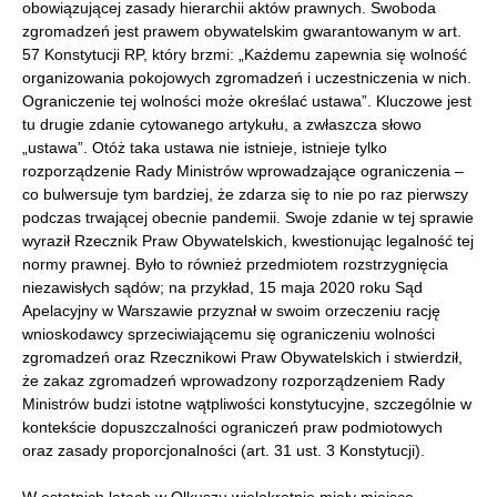
obowiązującej zasady hierarchii aktów prawnych. Swoboda
zgromadzeń jest prawem obywatelskim gwarantowanym w art.
57 Konstytucji RP, który brzmi: „Każdemu zapewnia się wolność
organizowania pokojowych zgromadzeń i uczestniczenia w nich.
Ograniczenie tej wolności może określać ustawa”. Kluczowe jest
tu drugie zdanie cytowanego artykułu, a zwłaszcza słowo
„ustawa”. Otóż taka ustawa nie istnieje, istnieje tylko
rozporządzenie Rady Ministrów wprowadzające ograniczenia –
co bulwersuje tym bardziej, że zdarza się to nie po raz pierwszy
podczas trwającej obecnie pandemii. Swoje zdanie w tej sprawie
wyraził Rzecznik Praw Obywatelskich, kwestionując legalność tej
normy prawnej. Było to również przedmiotem rozstrzygnięcia
niezawisłych sądów; na przykład, 15 maja 2020 roku Sąd
Apelacyjny w Warszawie przyznał w swoim orzeczeniu rację
wnioskodawcy sprzeciwiającemu się ograniczeniu wolności
zgromadzeń oraz Rzecznikowi Praw Obywatelskich i stwierdził,
że zakaz zgromadzeń wprowadzony rozporządzeniem Rady
Ministrów budzi istotne wątpliwości konstytucyjne, szczególnie w
kontekście dopuszczalności ograniczeń praw podmiotowych
oraz zasady proporcjonalności (art. 31 ust. 3 Konstytucji).