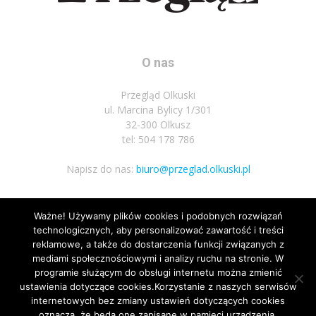
O nas
Przegląd Olkuski
ul. Marcina Bylicy 1/301
32-300 Olkusz
tel: 504 178 786
Napisz do nas:
biuro@przeglad.olkuski.pl
Ważne! Używamy plików cookies i podobnych rozwiązań
Podążaj za nami
technologicznych, aby personalizować zawartość i treści
reklamowe, a także do dostarczenia funkcji związanych z
mediami społecznościowymi i analizy ruchu na stronie. W
programie służącym do obsługi internetu można zmienić
ustawienia dotyczące cookies.Korzystanie z naszych serwisów
internetowych bez zmiany ustawień dotyczących cookies
2
oznacza, że będą one zapisane w pamięci urządzenia.