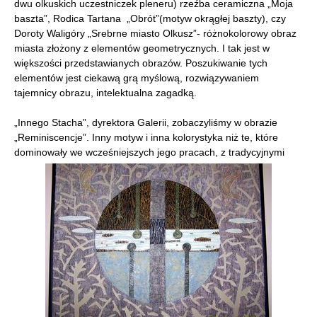
dwu olkuskich uczestniczek pleneru) rzeźba ceramiczna „Moja
baszta”, Rodica Tartana „Obrót”(motyw okrągłej baszty), czy
Doroty Waligóry „Srebrne miasto Olkusz”- różnokolorowy obraz
miasta złożony z elementów geometrycznych. I tak jest w
większości przedstawianych obrazów. Poszukiwanie tych
elementów jest ciekawą grą myślową, rozwiązywaniem
tajemnicy obrazu, intelektualna zagadką.
„Innego Stacha”, dyrektora Galerii, zobaczyliśmy w obrazie
„Reminiscencje”. Inny motyw i inna kolorystyka niż te, które
dominowały we wcześniejszych jego pracach, z tradycyjnymi