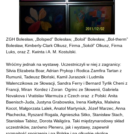
ZGH Bolesław, „Bolsped” Bolesław, „Boloil” Bolesław, „Bol-therm”
Bolesław, Kimberly-Clark Olkusz, Firma „Sokół” Olkusz, Firma
Luks, oraz Z. Kwinta i A. M. Kostulski.
Wróćmy jednak na wystawę. Uczestniczyli w niej z zagranicy:
Silvia Elizabeta Boar, Adrian Prykop i Rodica Zamfira Tartan z
Rumunii, Tadeusz Błoński, Kamil Juraszek i Ludmila
Walenczikowa ze Słowacji, Sandra Ferry i Bernard Tyrlik Cheni z
Francji, Miran Kordez i Zoran Ogrinc ze Słowenii, Gabriela
Novakova i Vratislav Warmuża z Czech oraz z Polski: Anita
Baenisch-Juda, Justyna Grabowska, Irena Kiełtyka, Malwina
Kocot, Małgorzata Lalek, Anatol Martyniuk, Józef Marzec, Anna
Płachecka, Ryszard Rogala, Agnieszka Sitko, Stanisław Stach,
Stanisław Tabisz, Dorota Waligóra. Taki międzynarodowy skład
uczestników, zarówno Pleneru, jak i wystawy, zapewnił
rozmaitość spojrzenia i na Polskę i na olkuskie okolice.