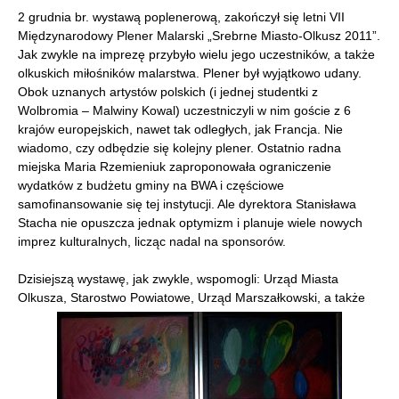
2 grudnia br. wystawą poplenerową, zakończył się letni VII
Międzynarodowy Plener Malarski „Srebrne Miasto-Olkusz 2011”.
Jak zwykle na imprezę przybyło wielu jego uczestników, a także
olkuskich miłośników malarstwa. Plener był wyjątkowo udany.
Obok uznanych artystów polskich (i jednej studentki z
Wolbromia – Malwiny Kowal) uczestniczyli w nim goście z 6
krajów europejskich, nawet tak odległych, jak Francja. Nie
wiadomo, czy odbędzie się kolejny plener. Ostatnio radna
miejska Maria Rzemieniuk zaproponowała ograniczenie
wydatków z budżetu gminy na BWA i częściowe
samofinansowanie się tej instytucji. Ale dyrektora Stanisława
Stacha nie opuszcza jednak optymizm i planuje wiele nowych
imprez kulturalnych, licząc nadal na sponsorów.
Dzisiejszą wystawę, jak zwykle, wspomogli: Urząd Miasta
Olkusza, Starostwo Powiatowe, Urząd Marszałkowski, a także