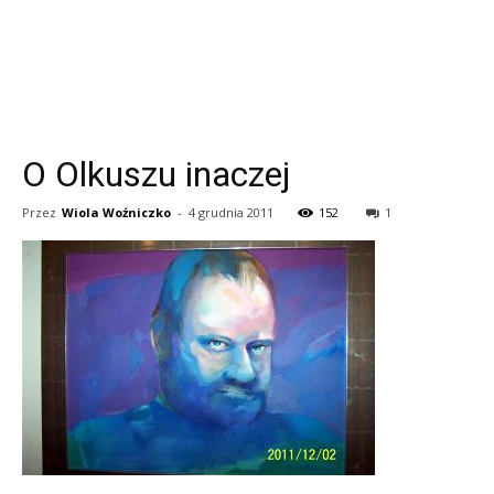
O Olkuszu inaczej
Przez
Wiola Woźniczko
-
4 grudnia 2011
152
1