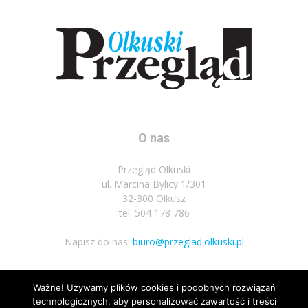
O nas
Przegląd Olkuski
ul. Marcina Bylicy 1/301
32-300 Olkusz
tel: 504 178 786
Napisz do nas:
biuro@przeglad.olkuski.pl
Ważne! Używamy plików cookies i podobnych rozwiązań
Podążaj za nami
technologicznych, aby personalizować zawartość i treści