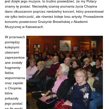
jest dzięki jego muzyce, to trudno powiedzieć, że my Polacy
znamy tę postać. Niezwykłą szansę poznania życia Chopina
dano olkuszanom poprzez niedzielny koncert, który prezentował
nie tylko twórczość, ale również koleje losu artysty. Prowadzenie
koncertu powierzono Grażynie Brewińskiej z Akademii
Muzycznej w Katowicach.
W przerwach
pomiędzy
kolejnymi
utworami
zaprezentow
ane zostały
fragmenty
listów,
wspomnienia
oraz zapiski
o Chopinie,
które
pokazały
jego postać
na tle epoki