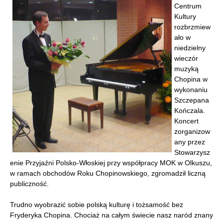
Centrum
Kultury
rozbrzmiew
ało w
niedzielny
wieczór
muzyką
Chopina w
wykonaniu
Szczepana
Kończala.
Koncert
zorganizow
any przez
Stowarzysz
enie Przyjaźni Polsko-Włoskiej przy współpracy MOK w Olkuszu,
w ramach obchodów Roku Chopinowskiego, zgromadził liczną
publiczność.
Trudno wyobrazić sobie polską kulturę i tożsamość bez
Fryderyka Chopina. Chociaż na całym świecie nasz naród znany