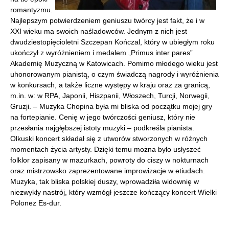
romantyzmu.
Najlepszym potwierdzeniem geniuszu twórcy jest fakt, że i w
XXI wieku ma swoich naśladowców. Jednym z nich jest
dwudziestopięcioletni Szczepan Kończal, który w ubiegłym roku
ukończył z wyróżnieniem i medalem „Primus inter pares”
Akademię Muzyczną w Katowicach. Pomimo młodego wieku jest
uhonorowanym pianistą, o czym świadczą nagrody i wyróżnienia
w konkursach, a także liczne występy w kraju oraz za granicą,
m.in. w: w RPA, Japonii, Hiszpanii, Włoszech, Turcji, Norwegii,
Gruzji. – Muzyka Chopina była mi bliska od początku mojej gry
na fortepianie. Cenię w jego twórczości geniusz, który nie
przesłania najgłębszej istoty muzyki – podkreśla pianista.
Olkuski koncert składał się z utworów stworzonych w różnych
momentach życia artysty. Dzięki temu można było usłyszeć
folklor zapisany w mazurkach, powroty do ciszy w nokturnach
oraz mistrzowsko zaprezentowane improwizacje w etiudach.
Muzyka, tak bliska polskiej duszy, wprowadziła widownię w
niezwykły nastrój, który wzmógł jeszcze kończący koncert Wielki
Polonez Es-dur.