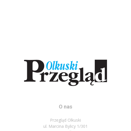
O nas
Przegląd Olkuski
ul. Marcina Bylicy 1/301