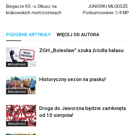
Biegacze KS -u Olkusz na
JUNIORKI MŁODSZE.
krakowskich mistrzostwach
Podsumowanie 1/4 MP
PODOBNE ARTYKUŁY
WIĘCEJ OD AUTORA
ZGH „Bolesław” szuka źródła hałasu
Aktualności
Historyczny sezon na piasku!
Aktualności
Droga do Jaworzna będzie zamknięta
od 10 sierpnia!
Aktualności