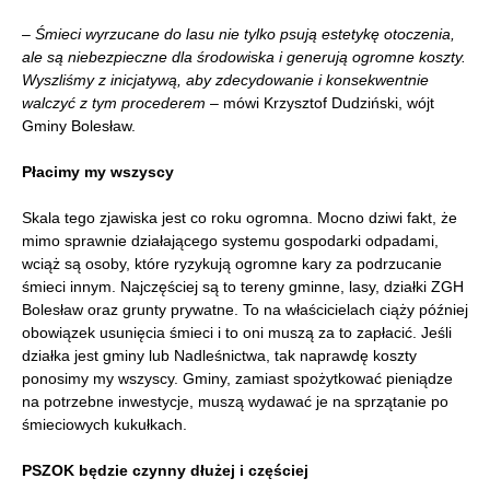
–
Śmieci wyrzucane do lasu nie tylko psują estetykę otoczenia,
ale są niebezpieczne dla środowiska i generują ogromne koszty.
Wyszliśmy z inicjatywą, aby zdecydowanie i konsekwentnie
walczyć z tym procederem
– mówi Krzysztof Dudziński, wójt
Gminy Bolesław.
Płacimy my wszyscy
Skala tego zjawiska jest co roku ogromna. Mocno dziwi fakt, że
mimo sprawnie działającego systemu gospodarki odpadami,
wciąż są osoby, które ryzykują ogromne kary za podrzucanie
śmieci innym. Najczęściej są to tereny gminne, lasy, działki ZGH
Bolesław oraz grunty prywatne. To na właścicielach ciąży później
obowiązek usunięcia śmieci i to oni muszą za to zapłacić. Jeśli
działka jest gminy lub Nadleśnictwa, tak naprawdę koszty
ponosimy my wszyscy. Gminy, zamiast spożytkować pieniądze
na potrzebne inwestycje, muszą wydawać je na sprzątanie po
śmieciowych kukułkach.
PSZOK będzie czynny dłużej i częściej