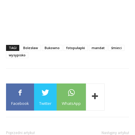
TAGI
Bolesław
Bukowno
fotopułapki
mandat
śmieci
wysypisko
Facebook
Twitter
WhatsApp
Poprzedni artykuł
Następny artykuł