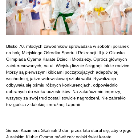
Blisko 70. młodych zawodników sprowadziła w sobotni poranek
na halę Miejskiego Ośrodka Sportu i Rekreacji III już Olkuska
Olimpiada Oyama Karate Dzieci i Młodzieży. Oprócz głównych
zainteresowanych, na ul. Wiejską licznie ściągnęli także rodzice,
którzy są pierwszymi kibicami początkujących adeptów tej
wschodniej, jakże widowiskowej sztuki walki. Rywalizacja
odbywała się ośmiu różnych konkurencjach, odpowiednio
dobranych do wieku uczestników. Na zakończenie imprezy,
wszyscy za swój trud zostali sowicie nagrodzeni. Nie zabrakło
też gościa z dalekiej i mroźnej Laponii.
Sensei Kazimierz Skalniak 3 dan przez lata starał się, aby o jego
Jurajskim Klubie Oyama mówił cały polski świat karate.