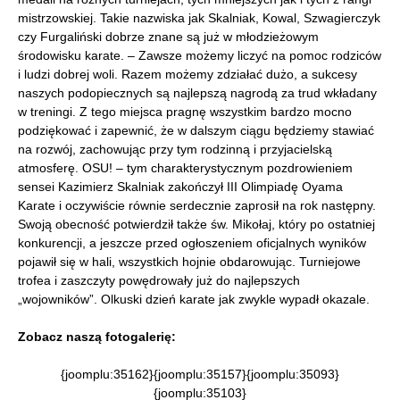
mistrzowskiej. Takie nazwiska jak Skalniak, Kowal, Szwagierczyk
czy Furgaliński dobrze znane są już w młodzieżowym
środowisku karate. – Zawsze możemy liczyć na pomoc rodziców
i ludzi dobrej woli. Razem możemy zdziałać dużo, a sukcesy
naszych podopiecznych są najlepszą nagrodą za trud wkładany
w treningi. Z tego miejsca pragnę wszystkim bardzo mocno
podziękować i zapewnić, że w dalszym ciągu będziemy stawiać
na rozwój, zachowując przy tym rodzinną i przyjacielską
atmosferę. OSU! – tym charakterystycznym pozdrowieniem
sensei Kazimierz Skalniak zakończył III Olimpiadę Oyama
Karate i oczywiście równie serdecznie zaprosił na rok następny.
Swoją obecność potwierdził także św. Mikołaj, który po ostatniej
konkurencji, a jeszcze przed ogłoszeniem oficjalnych wyników
pojawił się w hali, wszystkich hojnie obdarowując. Turniejowe
trofea i zaszczyty powędrowały już do najlepszych
„wojowników”. Olkuski dzień karate jak zwykle wypadł okazale.
Zobacz naszą fotogalerię:
{joomplu:35162}{joomplu:35157}{joomplu:35093}
{joomplu:35103}