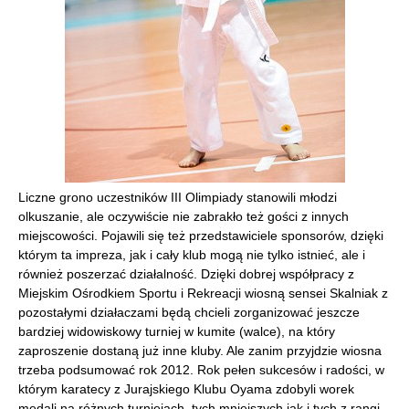
Liczne grono uczestników III Olimpiady stanowili młodzi
olkuszanie, ale oczywiście nie zabrakło też gości z innych
miejscowości. Pojawili się też przedstawiciele sponsorów, dzięki
którym ta impreza, jak i cały klub mogą nie tylko istnieć, ale i
również poszerzać działalność. Dzięki dobrej współpracy z
Miejskim Ośrodkiem Sportu i Rekreacji wiosną sensei Skalniak z
pozostałymi działaczami będą chcieli zorganizować jeszcze
bardziej widowiskowy turniej w kumite (walce), na który
zaproszenie dostaną już inne kluby. Ale zanim przyjdzie wiosna
trzeba podsumować rok 2012. Rok pełen sukcesów i radości, w
którym karatecy z Jurajskiego Klubu Oyama zdobyli worek
medali na różnych turniejach, tych mniejszych jak i tych z rangi