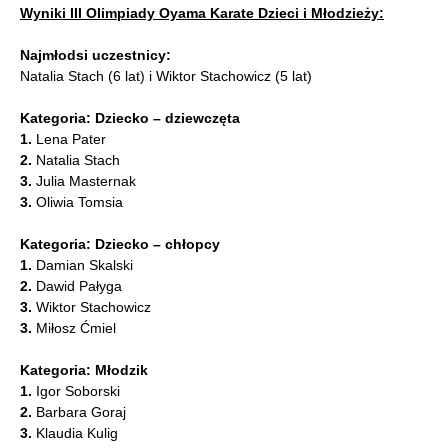
Wyniki III Olimpiady Oyama Karate Dzieci i Młodzieży:
Najmłodsi uczestnicy:
Natalia Stach (6 lat) i Wiktor Stachowicz (5 lat)
Kategoria: Dziecko – dziewczęta
1.
Lena Pater
2.
Natalia Stach
3.
Julia Masternak
3.
Oliwia Tomsia
Kategoria: Dziecko – chłopcy
1.
Damian Skalski
2.
Dawid Pałyga
3.
Wiktor Stachowicz
3.
Miłosz Ćmiel
Kategoria: Młodzik
1.
Igor Soborski
2.
Barbara Goraj
3.
Klaudia Kulig