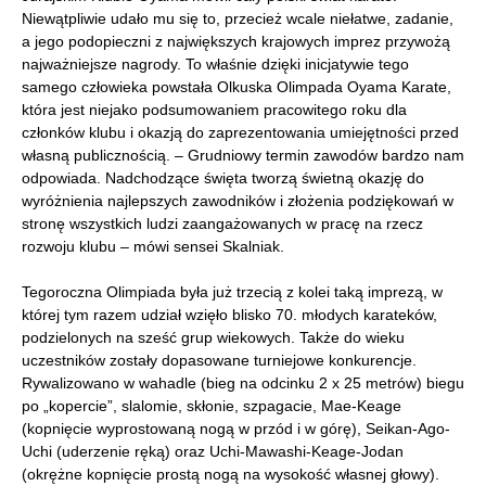
Niewątpliwie udało mu się to, przecież wcale niełatwe, zadanie,
a jego podopieczni z największych krajowych imprez przywożą
najważniejsze nagrody. To właśnie dzięki inicjatywie tego
samego człowieka powstała Olkuska Olimpada Oyama Karate,
która jest niejako podsumowaniem pracowitego roku dla
członków klubu i okazją do zaprezentowania umiejętności przed
własną publicznością. – Grudniowy termin zawodów bardzo nam
odpowiada. Nadchodzące święta tworzą świetną okazję do
wyróżnienia najlepszych zawodników i złożenia podziękowań w
stronę wszystkich ludzi zaangażowanych w pracę na rzecz
rozwoju klubu – mówi sensei Skalniak.
Tegoroczna Olimpiada była już trzecią z kolei taką imprezą, w
której tym razem udział wzięło blisko 70. młodych karateków,
podzielonych na sześć grup wiekowych. Także do wieku
uczestników zostały dopasowane turniejowe konkurencje.
Rywalizowano w wahadle (bieg na odcinku 2 x 25 metrów) biegu
po „kopercie”, slalomie, skłonie, szpagacie, Mae-Keage
(kopnięcie wyprostowaną nogą w przód i w górę), Seikan-Ago-
Uchi (uderzenie ręką) oraz Uchi-Mawashi-Keage-Jodan
(okrężne kopnięcie prostą nogą na wysokość własnej głowy).