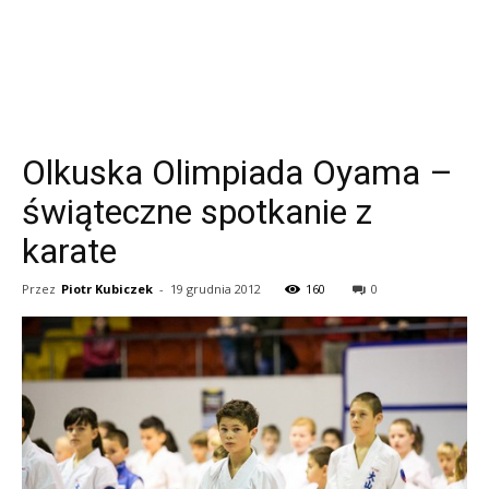
Olkuska Olimpiada Oyama –
świąteczne spotkanie z
karate
Przez
Piotr Kubiczek
-
19 grudnia 2012
160
0