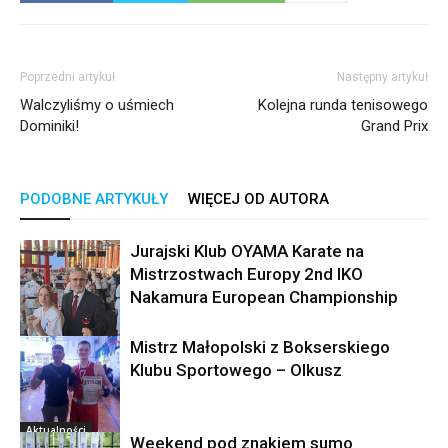
Poprzedni artykuł
Następny artykuł
Walczyliśmy o uśmiech
Kolejna runda tenisowego
Dominiki!
Grand Prix
PODOBNE ARTYKUŁY
WIĘCEJ OD AUTORA
Jurajski Klub OYAMA Karate na
Mistrzostwach Europy 2nd IKO
Nakamura European Championship
Mistrz Małopolski z Bokserskiego
Aktualności
Klubu Sportowego – Olkusz
Aktualności
Weekend pod znakiem sumo