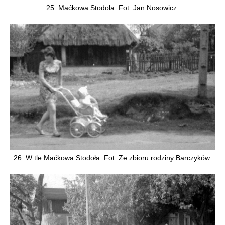
25. Maćkowa Stodoła. Fot. Jan Nosowicz.
26. W tle Maćkowa Stodoła. Fot. Ze zbioru rodziny Barczyków.