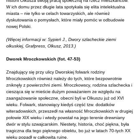
historii Olkusza swoją pracą społeczną na rzecz mieszkańców.
W ich domu przez długie lata spotykała się elita intelektualna
miasta – nie tylko w celach towarzyskich, ale również
dyskutowania o pomysłach, które miały pomóc w odbudowie
nowej Polski.
(Więcej informacji w: Sypień J., Dwory szlacheckie ziemi
olkuskiej, Grafpress, Olkusz, 2013.)
Dworek Mroczkowskich (fot. 47-53)
Znajdujący się przy ulicy Dworskiej folwark rodziny
Mroczkowskich również należy do tych, które bezpowrotnie
zniknęły z powierzchni ziemi. Mroczkowscy, rodzina szlachecka i
ciesząca się w mieście dużym poważaniem ze względu na
zaangażowanie społeczne, obecni byli w Olkuszu już od XVI
wieku. Folwark, stanowiący kiedyś część tzw. dodatków
witeradowskich, przeszedł na własność Mroczkowskich w drugiej
połowie XIX wieku i wtedy powstał na jego terenie drewniany
dwór w stylu szwajcarskim. Niestety, historia, choć piękna, była
tragiczna dla tego pięknego obiektu, bo już w latach 70-tych XX
wieku popadł w całkowitą ruinę.