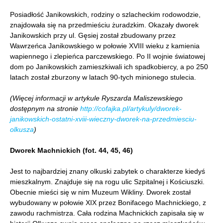
Posiadłość Janikowskich, rodziny o szlacheckim rodowodzie,
znajdowała się na przedmieściu żuradzkim. Okazały dworek
Janikowskich przy ul. Gęsiej został zbudowany przez
Wawrzeńca Janikowskiego w połowie XVIII wieku z kamienia
wapiennego i zlepieńca parczewskiego. Po II wojnie światowej
dom po Janikowskich zamieszkiwali ich spadkobiercy, a po 250
latach został zburzony w latach 90-tych minionego stulecia.
(Więcej informacji w artykule Ryszarda Maliszewskiego
dostępnym na stronie
http://cofajka.pl/artykuly/dworek-
janikowskich-ostatni-xviii-wieczny-dworek-na-przedmiesciu-
olkusza
)
Dworek Machnickich (fot. 44, 45, 46)
Jest to najbardziej znany olkuski zabytek o charakterze kiedyś
mieszkalnym. Znajduje się na rogu ulic Szpitalnej i Kościuszki.
Obecnie mieści się w nim Muzeum Wikliny. Dworek został
wybudowany w połowie XIX przez Bonifacego Machnickiego, z
zawodu rachmistrza. Cała rodzina Machnickich zapisała się w