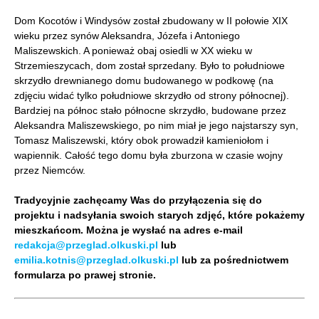
Dom Kocotów i Windysów został zbudowany w II połowie XIX
wieku przez synów Aleksandra, Józefa i Antoniego
Maliszewskich. A ponieważ obaj osiedli w XX wieku w
Strzemieszycach, dom został sprzedany. Było to południowe
skrzydło drewnianego domu budowanego w podkowę (na
zdjęciu widać tylko południowe skrzydło od strony północnej).
Bardziej na północ stało północne skrzydło, budowane przez
Aleksandra Maliszewskiego, po nim miał je jego najstarszy syn,
Tomasz Maliszewski, który obok prowadził kamieniołom i
wapiennik. Całość tego domu była zburzona w czasie wojny
przez Niemców.
Tradycyjnie zachęcamy Was do przyłączenia się do
projektu i nadsyłania swoich starych zdjęć, które pokażemy
mieszkańcom. Można je wysłać na adres e-mail
redakcja@przeglad.olkuski.pl
lub
emilia.kotnis@przeglad.olkuski.pl
lub za pośrednictwem
formularza po prawej stronie.