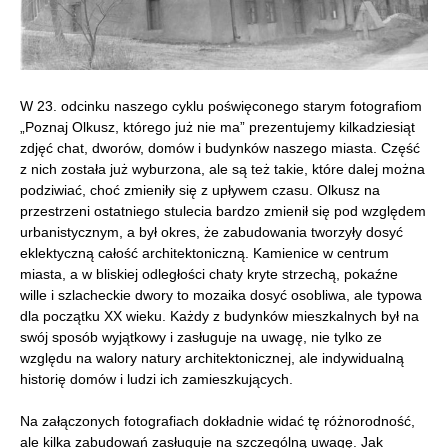
W 23. odcinku naszego cyklu poświęconego starym fotografiom
„Poznaj Olkusz, którego już nie ma” prezentujemy kilkadziesiąt
zdjęć chat, dworów, domów i budynków naszego miasta. Część
z nich została już wyburzona, ale są też takie, które dalej można
podziwiać, choć zmieniły się z upływem czasu. Olkusz na
przestrzeni ostatniego stulecia bardzo zmienił się pod względem
urbanistycznym, a był okres, że zabudowania tworzyły dosyć
eklektyczną całość architektoniczną. Kamienice w centrum
miasta, a w bliskiej odległości chaty kryte strzechą, pokaźne
wille i szlacheckie dwory to mozaika dosyć osobliwa, ale typowa
dla początku XX wieku. Każdy z budynków mieszkalnych był na
swój sposób wyjątkowy i zasługuje na uwagę, nie tylko ze
względu na walory natury architektonicznej, ale indywidualną
historię domów i ludzi ich zamieszkujących.
Na załączonych fotografiach dokładnie widać tę różnorodność,
ale kilka zabudowań zasługuje na szczególną uwagę. Jak