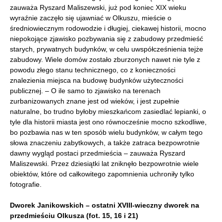
zauważa Ryszard Maliszewski, już pod koniec XIX wieku
wyraźnie zaczęło się ujawniać w Olkuszu, mieście o
średniowiecznym rodowodzie i długiej, ciekawej historii, mocno
niepokojące zjawisko pozbywania się z zabudowy przedmieść
starych, prywatnych budynków, w celu uwspółcześnienia tejże
zabudowy. Wiele domów zostało zburzonych nawet nie tyle z
powodu złego stanu technicznego, co z konieczności
znalezienia miejsca na budowę budynków użyteczności
publicznej. – O ile samo to zjawisko na terenach
zurbanizowanych znane jest od wieków, i jest zupełnie
naturalne, bo trudno byłoby mieszkańcom zasiedlać lepianki, o
tyle dla historii miasta jest ono równocześnie mocno szkodliwe,
bo pozbawia nas w ten sposób wielu budynków, w całym tego
słowa znaczeniu zabytkowych, a także zatraca bezpowrotnie
dawny wygląd postaci przedmieścia – zauważa Ryszard
Maliszewski. Przez dziesiątki lat zniknęło bezpowrotnie wiele
obiektów, które od całkowitego zapomnienia uchroniły tylko
fotografie.
Dworek Janikowskich – ostatni XVIII-wieczny dworek na
przedmieściu Olkusza (fot. 15, 16 i 21)