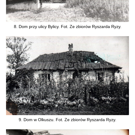
8. Dom przy ulicy Bylicy. Fot. Ze zbiorów Ryszarda Ryzy.
9. Dom w Olkuszu. Fot. Ze zbiorów Ryszarda Ryzy.