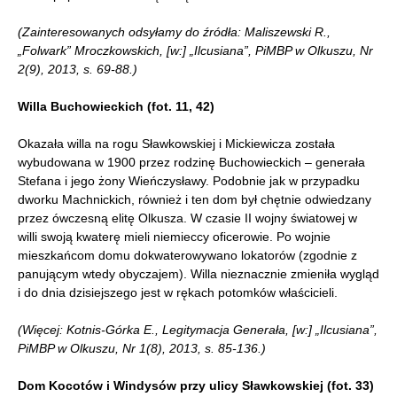
(Zainteresowanych odsyłamy do źródła: Maliszewski R.,
„Folwark” Mroczkowskich, [w:] „Ilcusiana”, PiMBP w Olkuszu, Nr
2(9), 2013, s. 69-88.)
Willa Buchowieckich (fot. 11, 42)
Okazała willa na rogu Sławkowskiej i Mickiewicza została
wybudowana w 1900 przez rodzinę Buchowieckich – generała
Stefana i jego żony Wieńczysławy. Podobnie jak w przypadku
dworku Machnickich, również i ten dom był chętnie odwiedzany
przez ówczesną elitę Olkusza. W czasie II wojny światowej w
willi swoją kwaterę mieli niemieccy oficerowie. Po wojnie
mieszkańcom domu dokwaterowywano lokatorów (zgodnie z
panującym wtedy obyczajem). Willa nieznacznie zmieniła wygląd
i do dnia dzisiejszego jest w rękach potomków właścicieli.
(Więcej: Kotnis-Górka E., Legitymacja Generała, [w:] „Ilcusiana”,
PiMBP w Olkuszu, Nr 1(8), 2013, s. 85-136.)
Dom Kocotów i Windysów przy ulicy Sławkowskiej (fot. 33)