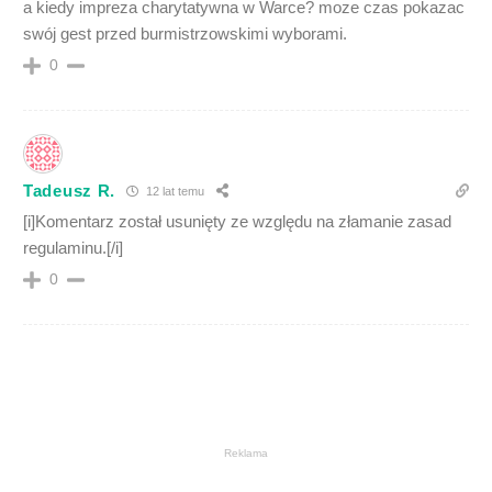
a kiedy impreza charytatywna w Warce? moze czas pokazac
swój gest przed burmistrzowskimi wyborami.
0
Tadeusz R.
12 lat temu
[i]Komentarz został usunięty ze względu na złamanie zasad
regulaminu.[/i]
0
Reklama