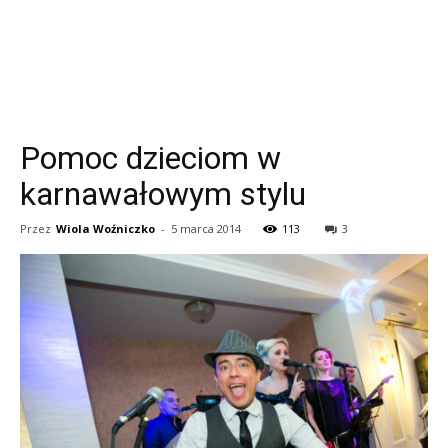
Pomoc dzieciom w
karnawałowym stylu
Przez
Wiola Woźniczko
-
5 marca 2014
113
3