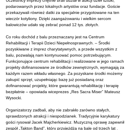
Uczestnicy imprezy chętnie brali udział w aukcji dzieł sztuki,
podarowanych przez lokalnych artystów oraz fundacje. Goście
przekazywali również datki za specjalnie przygotowane na ten
wieczór kotyliony. Dzięki zaangażowaniu i wielkim sercom
balowiczów udało się zebrać ponad 12 tys. złotych.
Co roku dochód z balu przeznaczany jest na Centrum
Rehabilitacji i Terapii Dzieci Niepełnosprawnych. – Środki
pozyskiwane z imprez charytatywnych, a przede wszystkim z
balu, pozwalają nam kontynuować pomoc potrzebującym.
Funkcjonujące centrum rehabilitacji i realizowane w jego ramach
projekty dofinansowane ze środków zewnętrznych, wymagają za
każdym razem wkładu własnego. Za pozyskane środki możemy
zakupić sprzęt, uzupełniając bazę już posiadaną oraz
dofinansować projekty, które gwarantują rehabilitację i terapię
bezpłatnie – opowiada wiceprezes „Res Sacra Miser” Mateusz
Wysocki.
Organizatorzy zadbali, aby nie zabrakło zarówno stałych,
sprawdzonych atrakcji i niespodzianek. Tradycyjnie karykatury
gości rysował Jacek Majcherkiewicz. Muzyczną oprawę zapewnił
zespół „Takton Band”, który przyjeżdża na bale od trzech lat .