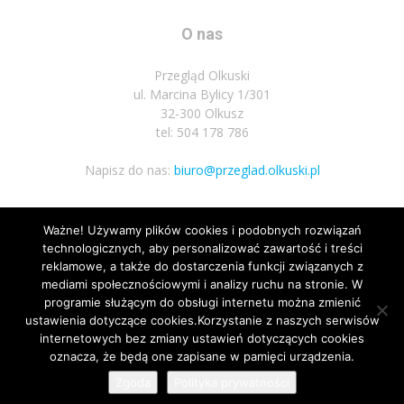
O nas
Przegląd Olkuski
ul. Marcina Bylicy 1/301
32-300 Olkusz
tel: 504 178 786
Napisz do nas:
biuro@przeglad.olkuski.pl
Ważne! Używamy plików cookies i podobnych rozwiązań
Podążaj za nami
technologicznych, aby personalizować zawartość i treści
reklamowe, a także do dostarczenia funkcji związanych z
mediami społecznościowymi i analizy ruchu na stronie. W
programie służącym do obsługi internetu można zmienić
ustawienia dotyczące cookies.Korzystanie z naszych serwisów
internetowych bez zmiany ustawień dotyczących cookies
3
oznacza, że będą one zapisane w pamięci urządzenia.
Nota prawna
Polityka prywatnosci
Kariera
Regulamin
Zgoda
Polityka prywatności
© Wszelkie prawa zastrzeżone 2020