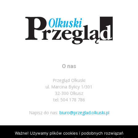
O nas
Przegląd Olkuski
ul. Marcina Bylicy 1/301
32-300 Olkusz
tel: 504 178 786
Napisz do nas:
biuro@przeglad.olkuski.pl
Ważne! Używamy plików cookies i podobnych rozwiązań
Podążaj za nami