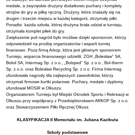
medale, a zwycięskie drużyny dodatkowo puchary i komplety
strojów do gry w piłkę ręczną. Drużyny, które znalazły się na
drugim i trzecim miejscu w każdej kategorii, otrzymały piłki.
Ponadto każda szkoła, której drużyna brała udział w turnieju,
otrzymała komplet piłek do gry.
Zwiększenie puli nagród było możliwe dzięki sponsorom, którzy
odpowiedzieli na prośbę organizatorów i wsparli turniej
finansowo. Poza firmą Arkop, która jest głównym sponsorem
Turnieju, wsparcia finansowego udzielili: ZGH „Bolesław” SA,
Boloil SA, Intermag Sp. z o.o., „Bolsped” Sp. z o.o., Bol-therm
Sp. z o.o. oraz Bolesław Recycling Sp. z o.o. Firma Intermag
ufundowała nagrody dla najlepszych zawodników, którzy
otrzymali firmowe kurtki polarowe. Puchary, medale i dyplomy
ufundował MOSiR w Olkuszu.
Organizatorem Turnieju był Miejski Ośrodek Sportu i Rekreacji w
Olkuszu przy współpracy z Przedsiębiorstwem ARKOP Sp. z o.o.
oraz Stowarzyszeniem Piłki Ręcznej Olkusz.
KLASYFIKACJA II Memoriału im. Juliana Kazibuta
Szkoły podstawowe