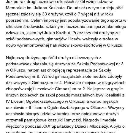
Już po raz drugi uczniowie olkuskich szkół wzięli udział w
Memoriale im. Juliana Kazibuta. Do udziału w tym turnieju piłki
ręcznej zgłosiły się 33 drużyny, czyli o 7 więcej niż w roku
poprzednim. Celem imprezy jest popularyzowanie tego sportu w
olkuskim środowisku szkolnym i uczczenie pamięci znakomitego
człowieka, jakim był Julian Kazibut. Przez trzy dni drużyny ze
szkół podstawowych, gimnazjów i liceów walczyły o trofea w
nowo wyremontowanej hali widowiskowo-sportowej w Olkuszu.
Najlepszą drużyną spośród drużyn dziewczęcych z
podstawówek okazała się drużyna ze Szkoły Podstawowej nr 3
w Olkuszu, natomiast chłopięcą reprezentacja ze Szkoły
Podstawowej nr 9. Wśród gimnazjalistek złote medale zdobyły
dziewczyny z Gimnazjum nr 4. Pierwsze miejsce w rozgrywkach
chłopców zajęli uczniowie Gimnazjum nr 2. Najlepsze w grupie
drużyn kobiecych ze szkół ponadgimnazjalnych były licealistki z
IV Liceum Ogólnokształcącego w Olkuszu, a wśród męskich
uczniowie z II Liceum Ogólnokształcącego w Olkuszu. Wszyscy
uczniowie biorący udział w turnieju oraz opiekunowie drużyn
otrzymali pamiątkowe koszulki i smyczki. Nagrody i medale
wręczono podczas XXX Spartakiady Dzieci i Młodzieży. A było o
co walczyć, bo laureaci pierwszych trzech miejsc otrzymali