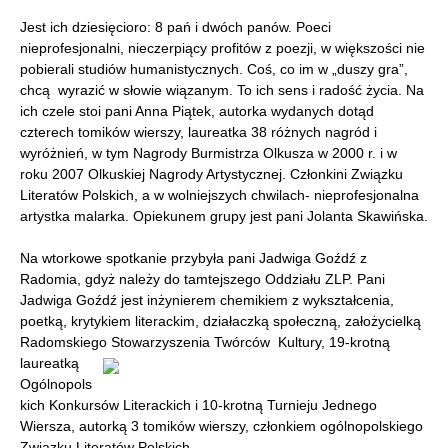
Jest ich dziesięcioro: 8 pań i dwóch panów. Poeci
nieprofesjonalni, nieczerpiący profitów z poezji, w większości nie
pobierali studiów humanistycznych. Coś, co im w „duszy gra”,
chcą wyrazić w słowie wiązanym. To ich sens i radość życia. Na
ich czele stoi pani Anna Piątek, autorka wydanych dotąd
czterech tomików wierszy, laureatka 38 różnych nagród i
wyróżnień, w tym Nagrody Burmistrza Olkusza w 2000 r. i w
roku 2007 Olkuskiej Nagrody Artystycznej. Członkini Związku
Literatów Polskich, a w wolniejszych chwilach- nieprofesjonalna
artystka malarka. Opiekunem grupy jest pani Jolanta Skawińska.
Na wtorkowe spotkanie przybyła pani Jadwiga Goźdź z
Radomia, gdyż należy do tamtejszego Oddziału ZLP. Pani
Jadwiga Goźdź jest inżynierem chemikiem z wykształcenia,
poetką, krytykiem literackim, działaczką społeczną, założycielką
Radomskiego Stowarzyszenia Twórców
Kultury, 19-krotną
laureatką
Ogólnopols
kich Konkursów Literackich i 10-krotną Turnieju Jednego
Wiersza, autorką 3 tomików wierszy, członkiem ogólnopolskiego
Związku Literatów Polskich.