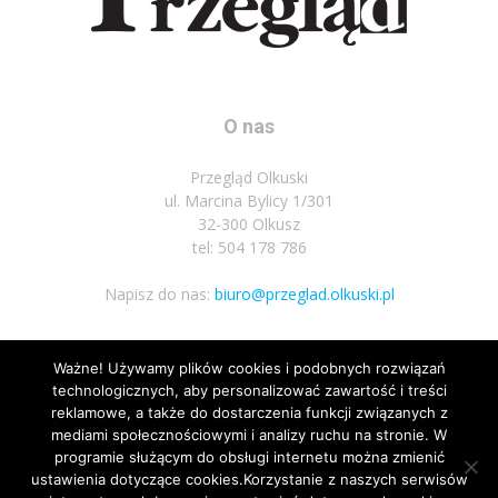
O nas
Przegląd Olkuski
ul. Marcina Bylicy 1/301
32-300 Olkusz
tel: 504 178 786
Napisz do nas:
biuro@przeglad.olkuski.pl
Ważne! Używamy plików cookies i podobnych rozwiązań
Podążaj za nami
technologicznych, aby personalizować zawartość i treści
reklamowe, a także do dostarczenia funkcji związanych z
mediami społecznościowymi i analizy ruchu na stronie. W
programie służącym do obsługi internetu można zmienić
ustawienia dotyczące cookies.Korzystanie z naszych serwisów