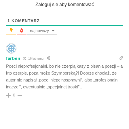
Zaloguj sie aby komentować
1
KOMENTARZ
najnowszy
farben
16 lat temu
Poeci nieprofesjonalni, bo nie czerpią kasy z pisania poezji – a
kto czerpie, poza może Szymborską?! Dobrze chociaż, że
autor nie napisał „poeci niepełnosprawni”, albo „profesjonalni
inaczej”, ewentualnie „specjalnej troski”…
0