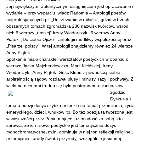
Jej największym, autentycznym osiągnięciem jest opracowanie i
wydanie – przy wsparciu władz Radomia – Antologii poetów
nieprofesjonalnych pt. „Dojrzewanie w miłości”, gdzie w trzech
obszernych tomach zgromadziła 230 nazwisk twórców, wśród
nich 6 wierszy „naszej” Ireny Włodarczyk i 6 wierszy Anny
Piątek; „Do ciebie Ojcze”- antologii modlitwy współczesnej oraz
„Pisarze polscy”. W tej antologii znajdziemy również 24 wiersze
Anny Piątek.
Spotkanie miało charakter warsztatów poetyckich w oparciu o
wiersze Jacka Majcherkiewicza, Marii Kicińskiej, Ireny
Włodarczyk i Anny Piątek. Gość Klubu z pewnością siebie i
arbitralnością sądów rozdawał plusy i minusy, razy i pochwały. Z
wieloma ocenami trudno się było postronnemu
słuchaczowi
zgodzić.
Dyskusja z
tematu poezji dosyć szybko przeszła na temat przemijania, życia
emeryckiego, dzieci, wnuków itp. Bo też poezja ta tworzona jest
w większości przez Panie mające już młodość za sobą, i to
sprawia, że ich słowo poetyckie jest tematycznie dosyć
monochromatyczne, m.in. dominuje w niej ton refleksji religijnej,
przemijania i urody świata przyrody, szczególnie jesiennej…