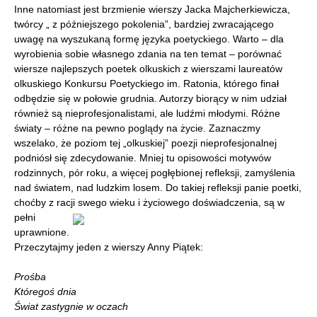
Inne natomiast jest brzmienie wierszy Jacka Majcherkiewicza,
twórcy „ z późniejszego pokolenia”, bardziej zwracającego
uwagę na wyszukaną formę języka poetyckiego. Warto – dla
wyrobienia sobie własnego zdania na ten temat – porównać
wiersze najlepszych poetek olkuskich z wierszami laureatów
olkuskiego Konkursu Poetyckiego im. Ratonia, którego finał
odbędzie się w połowie grudnia. Autorzy biorący w nim udział
również są nieprofesjonalistami, ale ludźmi młodymi. Różne
światy – różne na pewno poglądy na życie. Zaznaczmy
wszelako, że poziom tej „olkuskiej” poezji nieprofesjonalnej
podniósł się zdecydowanie. Mniej tu opisowości motywów
rodzinnych, pór roku, a więcej pogłębionej refleksji, zamyślenia
nad światem, nad ludzkim losem. Do takiej refleksji panie poetki,
choćby z racji swego
wieku i życiowego doświadczenia, są w
pełni
uprawnione.
Przeczytajmy jeden z wierszy Anny Piątek:
Prośba
Któregoś dnia
Świat zastygnie w oczach