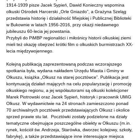
1914-1939 pisze Jacek Sypień, Dawid Konieczny wspomina
olkuski Ośrodek Harcerski „Orle Gniazdo”, a Grażyna Szeląg
przedstawia historię i działalność Miejskiej i Publicznej Biblioteki
w Bukownie w latach 1956-2016, przy okazji niedawnego
jubileuszu 60-lecia jej powstania.
Przybyli do PiMBP regionaliści i miłośnicy historii olkuskiej ziemi
mieli też okazję obejrzeć krótki film o olkuskich burmistrzach XX-
lecia międzywojennego.
Kolejną publikacją zaprezentowaną podczas wczorajszego
spotkania była, wydana nakładem Urzędu Miasta i Gminy w
Olkuszu, książka „Olkusz na starej pocztówce”. Publikacja jest
kontynuacją działań mających na celu popularyzację i promocję
olkuskiego regionu, a jej współautorami są olkuski kolekcjoner
Marek Piotrowski oraz Jacek Sypień, historyk i pracownik UMiG
Olkusz. W wydawnictwie na 24 stronach zamieszczono ponad
70 archiwalnych pocztówek przedstawiających Olkusz i okolice
sprzed prawie stu lat. Pocztówki zostały podzielone na działy
tematyczne obejmujące poszczególne obiekty w Olkuszu (m.in.
rynek, kościół św. Andrzeja, Starówka, dworzec kolejowy, szkoły,
fabrykę), a także przedstawiające inne interesujące miejsca