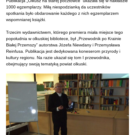
Publikacja „Olkusz na starej pocztówce” ukazała się w nakładzie
1000 egzemplarzy. Miłą niespodzianką da uczestników
spotkania było obdarowanie każdego z nich egzemplarzem
wspomnianej książki.
Trzecim wydawnictwem, którego premiera miała miejsce tego
popołudnia w olkuskiej bibliotece, był „Przewodnik po Krainie
Białej Przemszy” autorstwa Józefa Niewdany i Przemysława
Reinfusa. Publikacja jest dedykowana koneserom przyrody i
kultury regionu. Na razie ukazał się tom I przewodnika,
obejmujący swoją tematyką powiat olkuski.