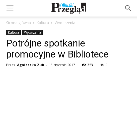
Strona główna
Kultura
Wydarzenia
Kultura
Wydarzenia
Potrójne spotkanie
promocyjne w Bibliotece
Przez
Agnieszka Zub
-
18 stycznia 2017
353
0