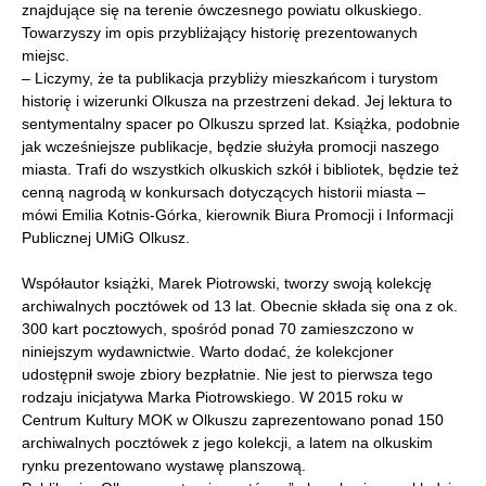
znajdujące się na terenie ówczesnego powiatu olkuskiego.
Towarzyszy im opis przybliżający historię prezentowanych
miejsc.
– Liczymy, że ta publikacja przybliży mieszkańcom i turystom
historię i wizerunki Olkusza na przestrzeni dekad. Jej lektura to
sentymentalny spacer po Olkuszu sprzed lat. Książka, podobnie
jak wcześniejsze publikacje, będzie służyła promocji naszego
miasta. Trafi do wszystkich olkuskich szkół i bibliotek, będzie też
cenną nagrodą w konkursach dotyczących historii miasta –
mówi Emilia Kotnis-Górka, kierownik Biura Promocji i Informacji
Publicznej UMiG Olkusz.
Współautor książki, Marek Piotrowski, tworzy swoją kolekcję
archiwalnych pocztówek od 13 lat. Obecnie składa się ona z ok.
300 kart pocztowych, spośród ponad 70 zamieszczono w
niniejszym wydawnictwie. Warto dodać, że kolekcjoner
udostępnił swoje zbiory bezpłatnie. Nie jest to pierwsza tego
rodzaju inicjatywa Marka Piotrowskiego. W 2015 roku w
Centrum Kultury MOK w Olkuszu zaprezentowano ponad 150
archiwalnych pocztówek z jego kolekcji, a latem na olkuskim
rynku prezentowano wystawę planszową.