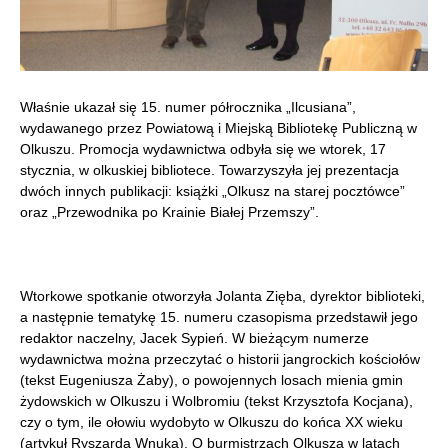
Właśnie ukazał się 15. numer półrocznika „Ilcusiana”,
wydawanego przez Powiatową i Miejską Bibliotekę Publiczną w
Olkuszu. Promocja wydawnictwa odbyła się we wtorek, 17
stycznia, w olkuskiej bibliotece. Towarzyszyła jej prezentacja
dwóch innych publikacji: książki „Olkusz na starej pocztówce”
oraz „Przewodnika po Krainie Białej Przemszy”.
Wtorkowe spotkanie otworzyła Jolanta Zięba, dyrektor biblioteki,
a następnie tematykę 15. numeru czasopisma przedstawił jego
redaktor naczelny, Jacek Sypień. W bieżącym numerze
wydawnictwa można przeczytać o historii jangrockich kościołów
(tekst Eugeniusza Żaby), o powojennych losach mienia gmin
żydowskich w Olkuszu i Wolbromiu (tekst Krzysztofa Kocjana),
czy o tym, ile ołowiu wydobyto w Olkuszu do końca XX wieku
(artykuł Ryszarda Wnuka). O burmistrzach Olkusza w latach