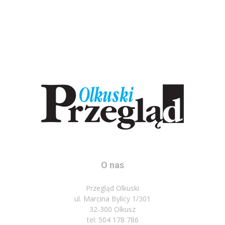
O nas
Przegląd Olkuski
ul. Marcina Bylicy 1/301
32-300 Olkusz
tel: 504 178 786