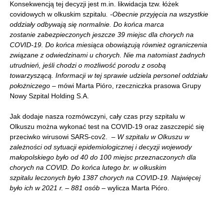
Konsekwencją tej decyzji jest m.in. likwidacja tzw. łóżek
covidowych w olkuskim szpitalu
.
-Obecnie przyjęcia na wszystkie
oddziały odbywają się normalnie. Do końca marca
zostanie zabezpieczonych jeszcze 39 miejsc dla chorych na
COVID-19. Do końca miesiąca obowiązują również ograniczenia
związane z odwiedzinami u chorych. Nie ma natomiast żadnych
utrudnień, jeśli chodzi o możliwość porodu z osobą
towarzyszącą. Informacji w tej sprawie udziela personel oddziału
położniczego –
mówi Marta Pióro, rzeczniczka prasowa Grupy
Nowy Szpital Holding S.A.
Jak dodaje nasza rozmówczyni, cały czas przy szpitalu w
Olkuszu można wykonać test na COVID-19 oraz zaszczepić się
przeciwko wirusowi SARS-cov2.
– W szpitalu w Olkuszu w
zależności od sytuacji epidemiologicznej i decyzji wojewody
małopolskiego było od 40 do 100 miejsc przeznaczonych dla
chorych na COVID. Do końca lutego br. w olkuskim
szpitalu leczonych było 1387 chorych na COVID-19. Najwięcej
było ich w 2021 r. – 881 osób
– wylicza Marta Pióro.