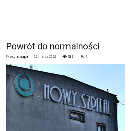
Powrót do normalności
Przez
a.n.q.a.
-
22 marca 2022
583
1