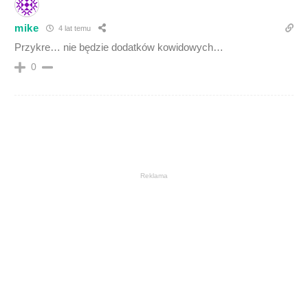
mike
4 lat temu
Przykre… nie będzie dodatków kowidowych…
0
Reklama