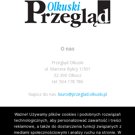
O nas
Przegląd Olkuski
ul. Marcina Bylicy 1/301
32-300 Olkusz
tel: 504 178 786
Napisz do nas:
biuro@przeglad.olkuski.pl
Ważne! Używamy plików cookies i podobnych rozwiązań
Podążaj za nami
technologicznych, aby personalizować zawartość i treści
reklamowe, a także do dostarczenia funkcji związanych z
mediami społecznościowymi i analizy ruchu na stronie. W