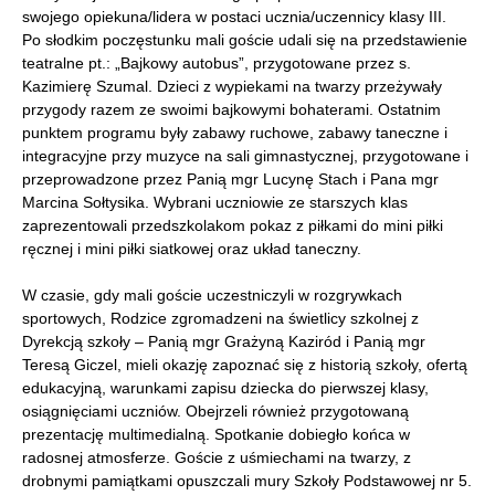
swojego opiekuna/lidera w postaci ucznia/uczennicy klasy III.
Po słodkim poczęstunku mali goście udali się na przedstawienie
teatralne pt.: „Bajkowy autobus”, przygotowane przez s.
Kazimierę Szumal. Dzieci z wypiekami na twarzy przeżywały
przygody razem ze swoimi bajkowymi bohaterami. Ostatnim
punktem programu były zabawy ruchowe, zabawy taneczne i
integracyjne przy muzyce na sali gimnastycznej, przygotowane i
przeprowadzone przez Panią mgr Lucynę Stach i Pana mgr
Marcina Sołtysika. Wybrani uczniowie ze starszych klas
zaprezentowali przedszkolakom pokaz z piłkami do mini piłki
ręcznej i mini piłki siatkowej oraz układ taneczny.
W czasie, gdy mali goście uczestniczyli w rozgrywkach
sportowych, Rodzice zgromadzeni na świetlicy szkolnej z
Dyrekcją szkoły – Panią mgr Grażyną Kaziród i Panią mgr
Teresą Giczel, mieli okazję zapoznać się z historią szkoły, ofertą
edukacyjną, warunkami zapisu dziecka do pierwszej klasy,
osiągnięciami uczniów. Obejrzeli również przygotowaną
prezentację multimedialną. Spotkanie dobiegło końca w
radosnej atmosferze. Goście z uśmiechami na twarzy, z
drobnymi pamiątkami opuszczali mury Szkoły Podstawowej nr 5.