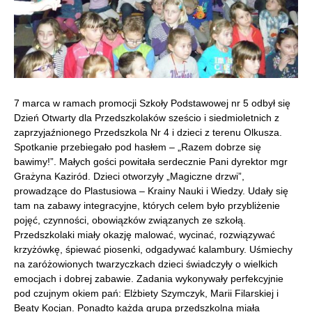
7 marca w ramach promocji Szkoły Podstawowej nr 5 odbył się
Dzień Otwarty dla Przedszkolaków sześcio i siedmioletnich z
zaprzyjaźnionego Przedszkola Nr 4 i dzieci z terenu Olkusza.
Spotkanie przebiegało pod hasłem – „Razem dobrze się
bawimy!”. Małych gości powitała serdecznie Pani dyrektor mgr
Grażyna Kaziród. Dzieci otworzyły „Magiczne drzwi”,
prowadzące do Plastusiowa – Krainy Nauki i Wiedzy. Udały się
tam na zabawy integracyjne, których celem było przybliżenie
pojęć, czynności, obowiązków związanych ze szkołą.
Przedszkolaki miały okazję malować, wycinać, rozwiązywać
krzyżówkę, śpiewać piosenki, odgadywać kalambury. Uśmiechy
na zaróżowionych twarzyczkach dzieci świadczyły o wielkich
emocjach i dobrej zabawie. Zadania wykonywały perfekcyjnie
pod czujnym okiem pań: Elżbiety Szymczyk, Marii Filarskiej i
Beaty Kocjan. Ponadto każda grupa przedszkolna miała