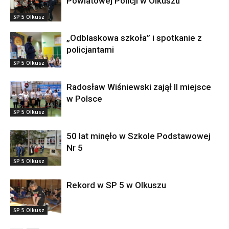
Powiatowej Policji w Olkuszu
SP 5 Olkusz
„Odblaskowa szkoła” i spotkanie z
policjantami
SP 5 Olkusz
Radosław Wiśniewski zajął II miejsce
w Polsce
SP 5 Olkusz
50 lat minęło w Szkole Podstawowej
Nr 5
SP 5 Olkusz
Rekord w SP 5 w Olkuszu
SP 5 Olkusz