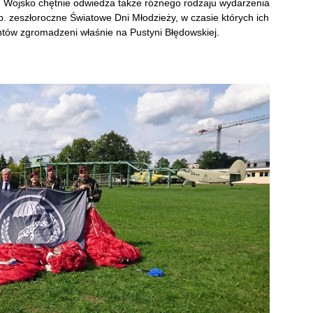
y. Wojsko chętnie odwiedza także różnego rodzaju wydarzenia
. zeszłoroczne Światowe Dni Młodzieży, w czasie których ich
ntów zgromadzeni właśnie na Pustyni Błędowskiej.