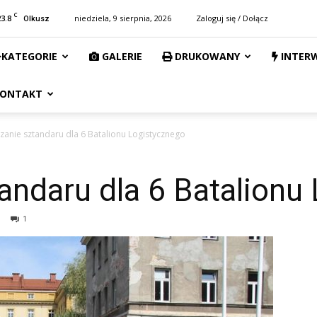
C
23.8
niedziela, 9 sierpnia, 2026
Zaloguj się / Dołącz
Olkusz
KATEGORIE
GALERIE
DRUKOWANY
INTER
ONTAKT
zanie sztandaru dla 6 Batalionu Logistycznego
andaru dla 6 Batalionu
1