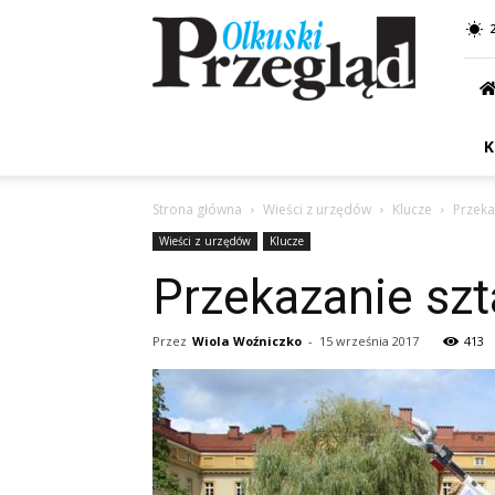
Przegląd
Olkuski
K
Strona główna
Wieści z urzędów
Klucze
Przeka
Wieści z urzędów
Klucze
Przekazanie szt
Przez
Wiola Woźniczko
-
15 września 2017
413