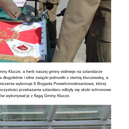
iny Klucze, a herb naszej gminy widnieje na sztandarze
a długoletnie i silne związki jednostki z ziemią kluczewską, a
ćwiczenia wykonuje 6 Brygada Powietrznodesantowa, której
roczystości przekazania sztandaru odbyły się skoki schronowe
ów wykonywał je z flagą Gminy Klucze.