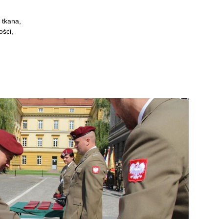
 tkana,
ości,