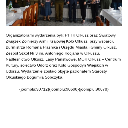
Organizatorami wydarzenia byli: PTTK Olkusz oraz Światowy
Związek Żołnierzy Armii Krajowej Koło Olkusz, przy wsparciu
Burmistrza Romana Piaśnika i Urzędu Miasta i Gminy Olkusz,
Zespół Szkół Nr 3 im. Antoniego Kocjana w Olkuszu,
Nadleśnictwo Olkusz, Lasy Państwowe, MOK Olkusz – Centrum
Kultury, sołectwo Udórz oraz Koło Gospodyń Wiejskich w
Udorzu. Wydarzenie zostało objęte patronatem Starosty
Olkuskiego Bogumiła Sobczyka.
{joomplu:90712}{joomplu:90698}{joomplu:90678}