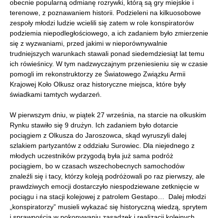
obecnie popularną odmianę rozrywki, którą są gry miejskie i
terenowe, z poznawaniem historii. Podzieleni na kilkuosobowe
zespoły młodzi ludzie wcielili się zatem w role konspiratorów
podziemia niepodległościowego, a ich zadaniem było zmierzenie
się z wyzwaniami, przed jakimi w nieporównywalnie
trudniejszych warunkach stawali ponad siedemdziesiąt lat temu
ich rówieśnicy. W tym nadzwyczajnym przeniesieniu się w czasie
pomogli im rekonstruktorzy ze Światowego Związku Armii
Krajowej Koło Olkusz oraz historyczne miejsca, które były
świadkami tamtych wydarzeń.
W pierwszym dniu, w piątek 27 września, na starcie na olkuskim
Rynku stawiło się 9 drużyn. Ich zadaniem było dotarcie
pociągiem z Olkusza do Jaroszowca, skąd wyruszyli dalej
szlakiem partyzantów z oddziału Surowiec. Dla niejednego z
młodych uczestników przygodą była już sama podróż
pociągiem, bo w czasach wszechobecnych samochodów
znaleźli się i tacy, którzy koleją podróżowali po raz pierwszy, ale
prawdziwych emocji dostarczyło niespodziewane zetknięcie w
pociągu i na stacji kolejowej z patrolem Gestapo… Dalej młodzi
„konspiratorzy” musieli wykazać się historyczną wiedzą, sprytem
i sprawnością w pokonywaniu zasadzek i realizacji kolejnych