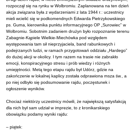
rozpoczął się na rynku w Wolbromiu. Zaplanowana na ten dzień
akcja związana była z wydarzeniami z lata 1944 r.: uczestnicy
mieli wcielić się w podkomendnych Edwarda Pietrzykowskiego
ps. Guma, kierownika punktu informacyjnego OP „Surowiec” w
Wolbromiu. Sobotnim zadaniem drużyn było rozpoznanie terenu
Zabagnie-Kąpiele Wielkie-Miechówka pod względem
występowania tam sił nieprzyjaciela, band rabunkowych i
podejrzanych ludzi, w ramach przygotowań oddziału „Hardego”
do dużej akcji w okolicy. I tym razem na trasie nie zabrakło
emocji, konspiracyjnego stresu i prób wiedzy i różnych
umiejętności. Metą tego etapu rajdu był Udórz, gdzie na
zakończenie w lokalnej kaplicy została odprawiona msza św., a
po niej odbyło się podsumowanie rajdu, poczęstunek i
ogłoszenie wyników.
Chociaż niektórzy uczestnicy mówili, że największą satysfakcją
dla nich był sam udział w imprezie, to z kronikarskiego
obowiązku podamy wyniki rajdu:
– piątek: