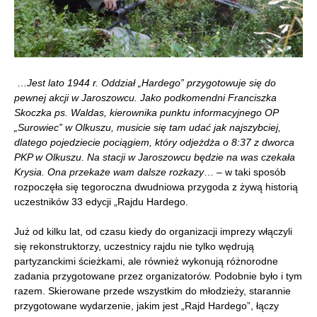
…
Jest lato 1944 r. Oddział „Hardego” przygotowuje się do
pewnej akcji w Jaroszowcu. Jako podkomendni Franciszka
Skoczka ps. Waldas, kierownika punktu informacyjnego OP
„Surowiec” w Olkuszu, musicie się tam udać jak najszybciej,
dlatego pojedziecie pociągiem, który odjeżdża o 8:37 z dworca
PKP w Olkuszu. Na stacji w Jaroszowcu będzie na was czekała
Krysia. Ona przekaże wam dalsze rozkazy
… – w taki sposób
rozpoczęła się tegoroczna dwudniowa przygoda z żywą historią
uczestników 33 edycji „Rajdu Hardego.
Już od kilku lat, od czasu kiedy do organizacji imprezy włączyli
się rekonstruktorzy, uczestnicy rajdu nie tylko wędrują
partyzanckimi ścieżkami, ale również wykonują różnorodne
zadania przygotowane przez organizatorów. Podobnie było i tym
razem. Skierowane przede wszystkim do młodzieży, starannie
przygotowane wydarzenie, jakim jest „Rajd Hardego”, łączy