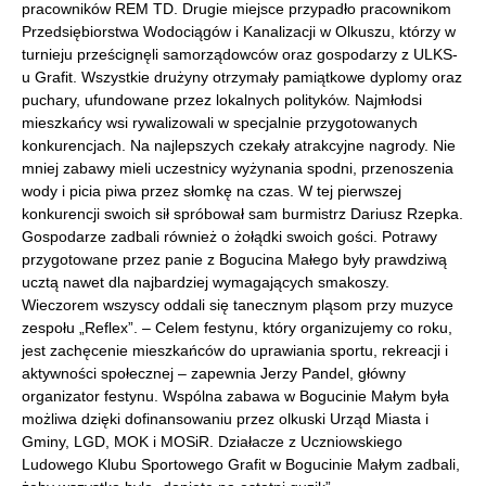
pracowników REM TD. Drugie miejsce przypadło pracownikom
Przedsiębiorstwa Wodociągów i Kanalizacji w Olkuszu, którzy w
turnieju prześcignęli samorządowców oraz gospodarzy z ULKS-
u Grafit. Wszystkie drużyny otrzymały pamiątkowe dyplomy oraz
puchary, ufundowane przez lokalnych polityków. Najmłodsi
mieszkańcy wsi rywalizowali w specjalnie przygotowanych
konkurencjach. Na najlepszych czekały atrakcyjne nagrody. Nie
mniej zabawy mieli uczestnicy wyżynania spodni, przenoszenia
wody i picia piwa przez słomkę na czas. W tej pierwszej
konkurencji swoich sił spróbował sam burmistrz Dariusz Rzepka.
Gospodarze zadbali również o żołądki swoich gości. Potrawy
przygotowane przez panie z Bogucina Małego były prawdziwą
ucztą nawet dla najbardziej wymagających smakoszy.
Wieczorem wszyscy oddali się tanecznym pląsom przy muzyce
zespołu „Reflex”. – Celem festynu, który organizujemy co roku,
jest zachęcenie mieszkańców do uprawiania sportu, rekreacji i
aktywności społecznej – zapewnia Jerzy Pandel, główny
organizator festynu. Wspólna zabawa w Bogucinie Małym była
możliwa dzięki dofinansowaniu przez olkuski Urząd Miasta i
Gminy, LGD, MOK i MOSiR. Działacze z Uczniowskiego
Ludowego Klubu Sportowego Grafit w Bogucinie Małym zadbali,