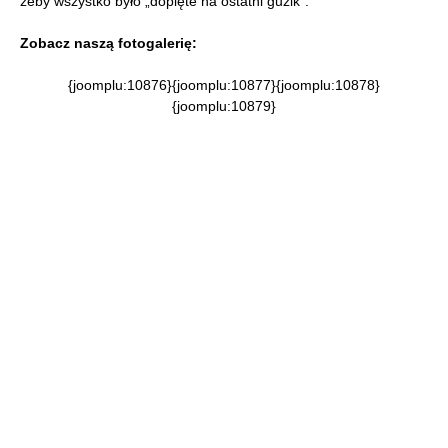
żeby wszystko było „dopięte na ostatni guzik”.
Zobacz naszą fotogalerię:
{joomplu:10876}{joomplu:10877}{joomplu:10878}
{joomplu:10879}