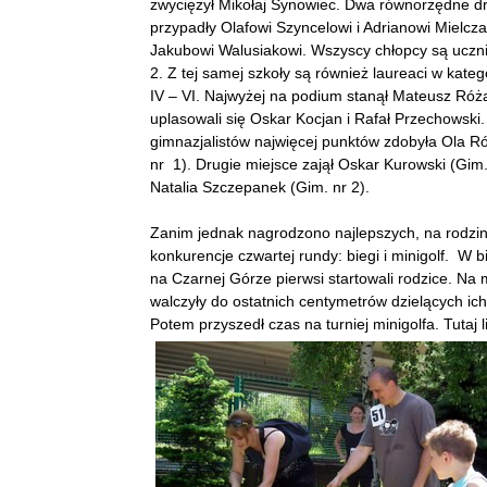
zwyciężył Mikołaj Synowiec. Dwa równorzędne dr
przypadły Olafowi Szyncelowi i Adrianowi Mielcza
Jakubowi Walusiakowi. Wszyscy chłopcy są uczni
2. Z tej samej szkoły są również laureaci w kateg
IV – VI. Najwyżej na podium stanął Mateusz Róż
uplasowali się Oskar Kocjan i Rafał Przechowski
gimnazjalistów najwięcej punktów zdobyła Ola 
nr 1). Drugie miejsce zajął Oskar Kurowski (Gim. 
Natalia Szczepanek (Gim. nr 2).
Zanim jednak nagrodzono najlepszych, na rodzin
konkurencje czwartej rundy: biegi i minigolf. W 
na Czarnej Górze pierwsi startowali rodzice. Na 
walczyły do ostatnich centymetrów dzielących ich
Potem przyszedł czas na turniej minigolfa. Tutaj 