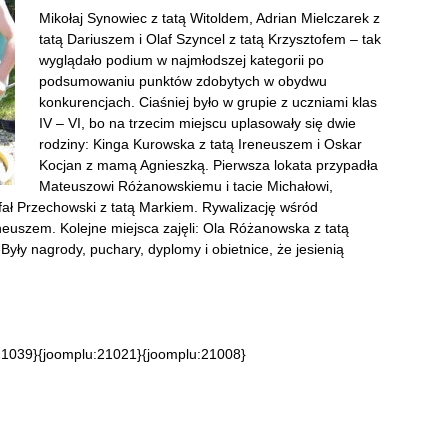
Mikołaj Synowiec z tatą Witoldem, Adrian Mielczarek z
tatą Dariuszem i Olaf Szyncel z tatą Krzysztofem – tak
wyglądało podium w najmłodszej kategorii po
podsumowaniu punktów zdobytych w obydwu
konkurencjach. Ciaśniej było w grupie z uczniami klas
IV – VI, bo na trzecim miejscu uplasowały się dwie
rodziny: Kinga Kurowska z tatą Ireneuszem i Oskar
Kocjan z mamą Agnieszką. Pierwsza lokata przypadła
Mateuszowi Różanowskiemu i tacie Michałowi,
fał Przechowski z tatą Markiem. Rywalizację wśród
neuszem. Kolejne miejsca zajęli: Ola Różanowska z tatą
ły nagrody, puchary, dyplomy i obietnice, że jesienią
21039}{joomplu:21021}{joomplu:21008}