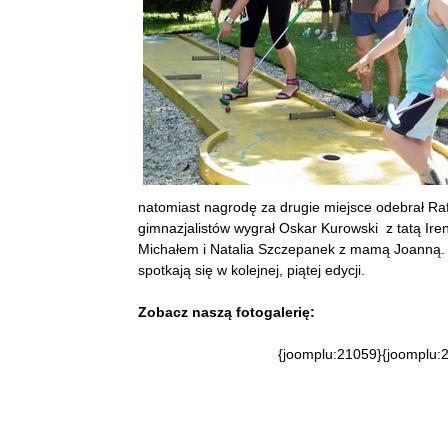
natomiast nagrodę za drugie miejsce odebrał Ra
gimnazjalistów wygrał Oskar Kurowski z tatą Ire
Michałem i Natalia Szczepanek z mamą Joanną. By
spotkają się w kolejnej, piątej edycji.
Zobacz naszą fotogalerię:
{joomplu:21059}{joomplu: