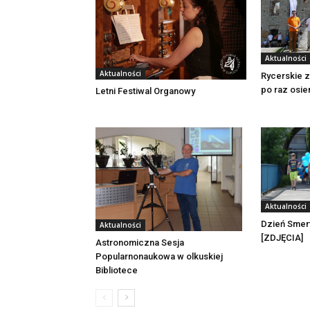
Aktualności
Aktualności
Rycerskie 
po raz osie
Letni Festiwal Organowy
Aktualności
Dzień Smerf
Aktualności
[ZDJĘCIA]
Astronomiczna Sesja
Popularnonaukowa w olkuskiej
Bibliotece