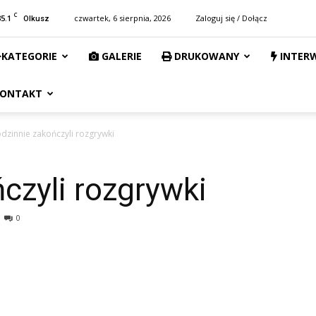
C
35.1
czwartek, 6 sierpnia, 2026
Zaloguj się / Dołącz
Olkusz
KATEGORIE
GALERIE
DRUKOWANY
INTER
ONTAKT
dzinnie zakończyli rozgrywki
czyli rozgrywki
0