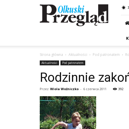
Przegląd
Olkuski
K
Strona główna
Aktualności
Pod patronatem
Ro
Aktualności
Pod patronatem
Rodzinnie zakoń
Przez
Wiola Woźniczko
-
6 czerwca 2011
392