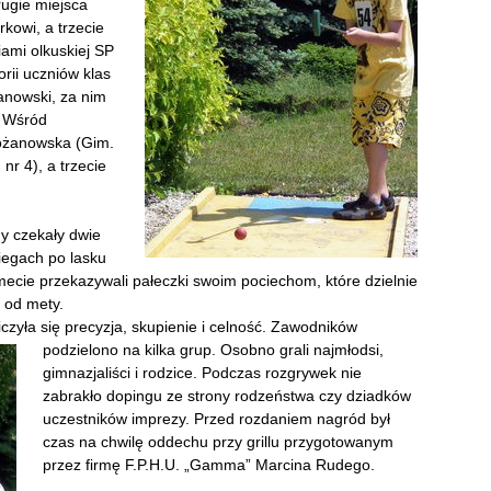
ugie miejsca
rkowi, a trzecie
ami olkuskiej SP
orii uczniów klas
anowski, za nim
. Wśród
Różanowska (Gim.
nr 4), a trzecie
y czekały dwie
biegach po lasku
mecie przekazywali pałeczki swoim pociechom, które dzielnie
 od mety.
liczyła się precyzja, skupienie i celność. Zawodników
podzielono na kilka grup. Oso
bno grali najmłodsi,
gimnazjaliści i rodzice. Podczas rozgrywek nie
zabrakło dopingu ze strony rodzeństwa czy dziadków
uczestników imprezy. Przed rozdaniem nagród był
czas na chwilę oddechu przy grillu przygotowanym
przez firmę F.P.H.U. „Gamma” Marcina Rudego.