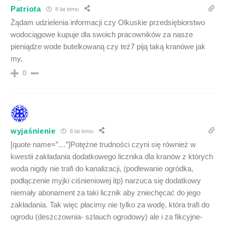
Patriota
8 lat temu
Żądam udzielenia informacji czy Olkuskie przedsiębiorstwo
wodociągowe kupuje dla swoich pracowników za nasze
pieniądze wode butelkowaną czy też7 piją taką kranówe jak
my.
0
wyjaśnienie
8 lat temu
[quote name=”…”]Potężne trudności czyni się również w
kwestii zakładania dodatkowego licznika dla kranów z których
woda nigdy nie trafi do kanalizacji, (podlewanie ogródka,
podłączenie myjki ciśnieniowej itp) narzuca się dodatkowy
niemały abonament za taki licznik aby zniechęcać do jego
zakładania. Tak więc płacimy nie tylko za wodę, która trafi do
ogrodu (deszczownia- szlauch ogrodowy) ale i za fikcyjne-