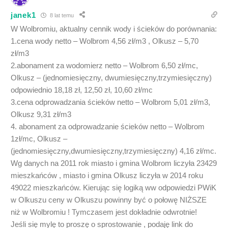
janek1
8 lat temu
W Wolbromiu, aktualny cennik wody i ścieków do porównania:
1.cena wody netto – Wolbrom 4,56 zł/m3 , Olkusz – 5,70
zł/m3
2.abonament za wodomierz netto – Wolbrom 6,50 zł/mc,
Olkusz – (jednomiesięczny, dwumiesięczny,trzymiesięczny)
odpowiednio 18,18 zł, 12,50 zł, 10,60 zł/mc
3.cena odprowadzania ścieków netto – Wolbrom 5,01 zł/m3,
Olkusz 9,31 zł/m3
4. abonament za odprowadzanie ścieków netto – Wolbrom
1zł/mc, Olkusz –
(jednomiesięczny,dwumiesięczny,trzymiesięczny) 4,16 zł/mc.
Wg danych na 2011 rok miasto i gmina Wolbrom liczyła 23429
mieszkańców , miasto i gmina Olkusz liczyła w 2014 roku
49022 mieszkańców. Kierując się logiką ww odpowiedzi PWiK
w Olkuszu ceny w Olkuszu powinny być o połowę NIŻSZE
niż w Wolbromiu ! Tymczasem jest dokładnie odwrotnie!
Jeśli się mylę to proszę o sprostowanie , podaję link do