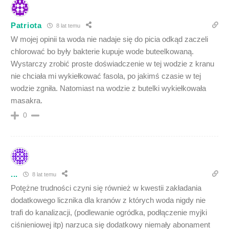
Patriota
8 lat temu
W mojej opinii ta woda nie nadaje się do picia odkąd zaczeli
chlorować bo były bakterie kupuje wode buteelkowaną.
Wystarczy zrobić proste doświadczenie w tej wodzie z kranu
nie chciała mi wykiełkować fasola, po jakimś czasie w tej
wodzie zgniła. Natomiast na wodzie z butelki wykiełkowała
masakra.
0
...
8 lat temu
Potężne trudności czyni się również w kwestii zakładania
dodatkowego licznika dla kranów z których woda nigdy nie
trafi do kanalizacji, (podlewanie ogródka, podłączenie myjki
ciśnieniowej itp) narzuca się dodatkowy niemały abonament