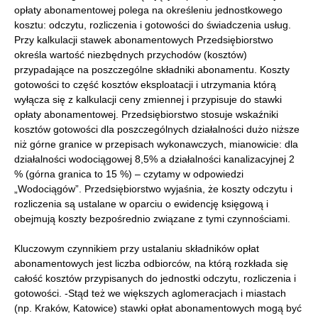
opłaty abonamentowej polega na określeniu jednostkowego
kosztu: odczytu, rozliczenia i gotowości do świadczenia usług.
Przy kalkulacji stawek abonamentowych Przedsiębiorstwo
określa wartość niezbędnych przychodów (kosztów)
przypadające na poszczególne składniki abonamentu. Koszty
gotowości to część kosztów eksploatacji i utrzymania którą
wyłącza się z kalkulacji ceny zmiennej i przypisuje do stawki
opłaty abonamentowej. Przedsiębiorstwo stosuje wskaźniki
kosztów gotowości dla poszczególnych działalności dużo niższe
niż górne granice w przepisach wykonawczych, mianowicie: dla
działalności wodociągowej 8,5% a działalności kanalizacyjnej 2
% (górna granica to 15 %) – czytamy w odpowiedzi
„Wodociągów”. Przedsiębiorstwo wyjaśnia, że koszty odczytu i
rozliczenia są ustalane w oparciu o ewidencję księgową i
obejmują koszty bezpośrednio związane z tymi czynnościami.
Kluczowym czynnikiem przy ustalaniu składników opłat
abonamentowych jest liczba odbiorców, na którą rozkłada się
całość kosztów przypisanych do jednostki odczytu, rozliczenia i
gotowości. -Stąd też we większych aglomeracjach i miastach
(np. Kraków, Katowice) stawki opłat abonamentowych mogą być