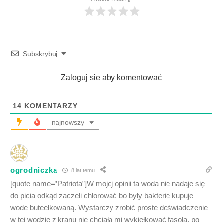
Subskrybuj
Zaloguj sie aby komentować
14
KOMENTARZY
najnowszy
ogrodniczka
8 lat temu
[quote name=”Patriota”]W mojej opinii ta woda nie nadaje się
do picia odkąd zaczeli chlorować bo były bakterie kupuje
wode buteelkowaną. Wystarczy zrobić proste doświadczenie
w tej wodzie z kranu nie chciała mi wykiełkować fasola, po