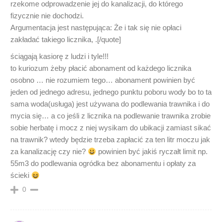
rzekome odprowadzenie jej do kanalizacji, do którego
fizycznie nie dochodzi.
Argumentacja jest następująca: Że i tak się nie opłaci
zakładać takiego licznika, .[/quote]
ściągają kasiorę z ludzi i tyle!!!
to kuriozum żeby płacić abonament od każdego licznika
osobno … nie rozumiem tego… abonament powinien być
jeden od jednego adresu, jednego punktu poboru wody bo to ta
sama woda(usługa) jest używana do podlewania trawnika i do
mycia się… a co jeśli z licznika na podlewanie trawnika zrobie
sobie herbatę i mocz z niej wysikam do ubikacji zamiast sikać
na trawnik? wtedy będzie trzeba zapłacić za ten litr moczu jak
za kanalizację czy nie?
powinien być jakiś ryczałt limit np.
55m3 do podlewania ogródka bez abonamentu i opłaty za
ścieki
0