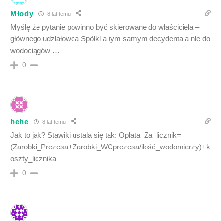
Młody
8 lat temu
Myślę że pytanie powinno być skierowane do właściciela –
głównego udziałowca Spółki a tym samym decydenta a nie do
wodociągów …
0
hehe
8 lat temu
Jak to jak? Stawiki ustala się tak: Opłata_Za_licznik=
(Zarobki_Prezesa+Zarobki_WCprezesa/ilość_wodomierzy)+k
oszty_licznika
0