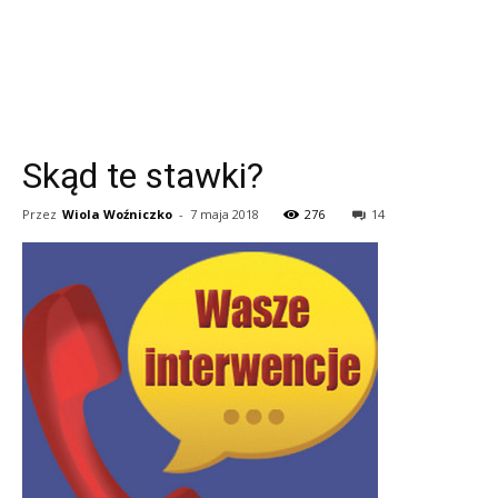
Skąd te stawki?
Przez
Wiola Woźniczko
-
7 maja 2018
276
14