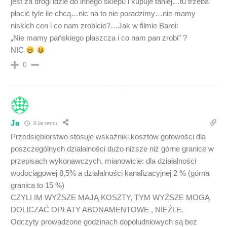
jest za drogi idzie do innego sklepu i kupuje taniej…tu trzeba
płacić tyle ile chcą…nic na to nie poradzimy…nie mamy
niskich cen i co nam zrobicie?…Jak w filmie Barei:
„Nie mamy pańskiego płaszcza i co nam pan zrobi” ?
NIC
0
Ja
8 lat temu
Przedsiębiorstwo stosuje wskaźniki kosztów gotowości dla
poszczególnych działalności dużo niższe niż górne granice w
przepisach wykonawczych, mianowicie: dla działalności
wodociągowej 8,5% a działalności kanalizacyjnej 2 % (górna
granica to 15 %)
CZYLI IM WYŻSZE MAJĄ KOSZTY, TYM WYŻSZE MOGĄ
DOLICZAĆ OPŁATY ABONAMENTOWE , NIEŹLE.
Odczyty prowadzone godzinach dopołudniowych są bez