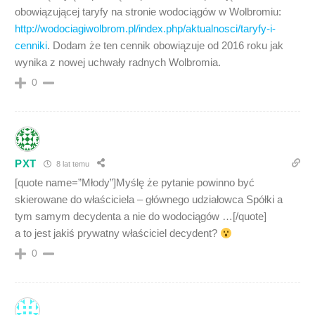
obowiązującej taryfy na stronie wodociągów w Wolbromiu:
http://wodociagiwolbrom.pl/index.php/aktualnosci/taryfy-i-
cenniki
. Dodam że ten cennik obowiązuje od 2016 roku jak
wynika z nowej uchwały radnych Wolbromia.
0
PXT
8 lat temu
[quote name=”Młody”]Myślę że pytanie powinno być
skierowane do właściciela – głównego udziałowca Spółki a
tym samym decydenta a nie do wodociągów …[/quote]
a to jest jakiś prywatny właściciel decydent?
0