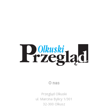
O nas
Przegląd Olkuski
ul. Marcina Bylicy 1/301
32-300 Olkusz