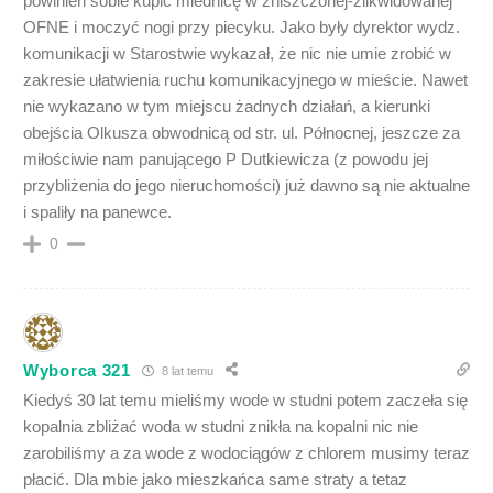
powinien sobie kupić miednicę w zniszczonej-zlikwidowanej
OFNE i moczyć nogi przy piecyku. Jako były dyrektor wydz.
komunikacji w Starostwie wykazał, że nic nie umie zrobić w
zakresie ułatwienia ruchu komunikacyjnego w mieście. Nawet
nie wykazano w tym miejscu żadnych działań, a kierunki
obejścia Olkusza obwodnicą od str. ul. Północnej, jeszcze za
miłościwie nam panującego P Dutkiewicza (z powodu jej
przybliżenia do jego nieruchomości) już dawno są nie aktualne
i spaliły na panewce.
0
Wyborca 321
8 lat temu
Kiedyś 30 lat temu mieliśmy wode w studni potem zaczeła się
kopalnia zbliżać woda w studni znikła na kopalni nic nie
zarobiliśmy a za wode z wodociągów z chlorem musimy teraz
płacić. Dla mbie jako mieszkańca same straty a tetaz