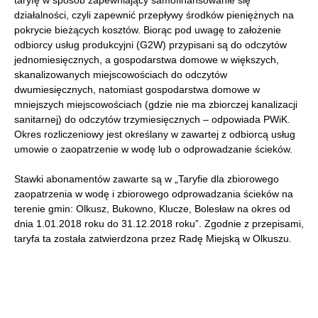
taryfę w sposób zapewniający samofinansowanie się
działalności, czyli zapewnić przepływy środków pieniężnych na
pokrycie bieżących kosztów. Biorąc pod uwagę to założenie
odbiorcy usług produkcyjni (G2W) przypisani są do odczytów
jednomiesięcznych, a gospodarstwa domowe w większych,
skanalizowanych miejscowościach do odczytów
dwumiesięcznych, natomiast gospodarstwa domowe w
mniejszych miejscowościach (gdzie nie ma zbiorczej kanalizacji
sanitarnej) do odczytów trzymiesięcznych – odpowiada PWiK.
Okres rozliczeniowy jest określany w zawartej z odbiorcą usług
umowie o zaopatrzenie w wodę lub o odprowadzanie ścieków.
Stawki abonamentów zawarte są w „Taryfie dla zbiorowego
zaopatrzenia w wodę i zbiorowego odprowadzania ścieków na
terenie gmin: Olkusz, Bukowno, Klucze, Bolesław na okres od
dnia 1.01.2018 roku do 31.12.2018 roku”. Zgodnie z przepisami,
taryfa ta została zatwierdzona przez Radę Miejską w Olkuszu.