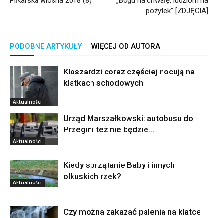
Piłkarska wiosna 2018 (8)
„Bogu na chwałę, ludziom na
pożytek” [ZDJĘCIA]
PODOBNE ARTYKUŁY
WIĘCEJ OD AUTORA
Kloszardzi coraz częściej nocują na
klatkach schodowych
Aktualności
Urząd Marszałkowski: autobusu do
Przegini też nie będzie…
Aktualności
Kiedy sprzątanie Baby i innych
olkuskich rzek?
Aktualności
Czy można zakazać palenia na klatce