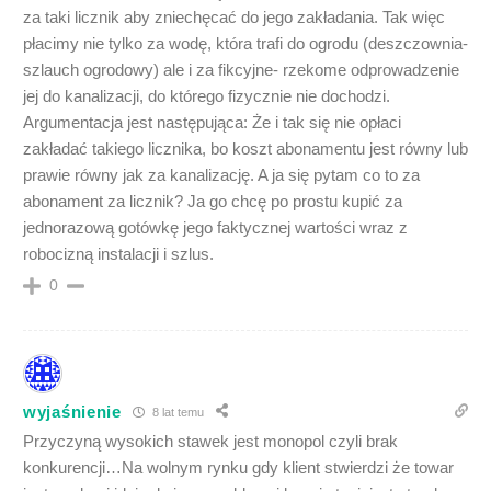
za taki licznik aby zniechęcać do jego zakładania. Tak więc
płacimy nie tylko za wodę, która trafi do ogrodu (deszczownia-
szlauch ogrodowy) ale i za fikcyjne- rzekome odprowadzenie
jej do kanalizacji, do którego fizycznie nie dochodzi.
Argumentacja jest następująca: Że i tak się nie opłaci
zakładać takiego licznika, bo koszt abonamentu jest równy lub
prawie równy jak za kanalizację. A ja się pytam co to za
abonament za licznik? Ja go chcę po prostu kupić za
jednorazową gotówkę jego faktycznej wartości wraz z
robocizną instalacji i szlus.
0
wyjaśnienie
8 lat temu
Przyczyną wysokich stawek jest monopol czyli brak
konkurencji…Na wolnym rynku gdy klient stwierdzi że towar