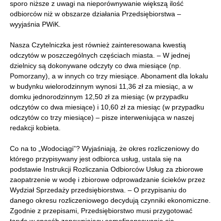
sporo niższe z uwagi na nieporównywanie większą ilość
odbiorców niż w obszarze działania Przedsiębiorstwa –
wyyjaśnia PWiK.
Nasza Czytelniczka jest również zainteresowana kwestią
odczytów w poszczególnych częściach miasta. – W jednej
dzielnicy są dokonywane odczyty co dwa miesiące (np.
Pomorzany), a w innych co trzy miesiące. Abonament dla lokalu
w budynku wielorodzinnym wynosi 11,36 zł za miesiąc, a w
domku jednorodzinnym 12,50 zł za miesiąc (w przypadku
odczytów co dwa miesiące) i 10,60 zł za miesiąc (w przypadku
odczytów co trzy miesiące) – pisze interweniująca w naszej
redakcji kobieta.
Co na to „Wodociągi”? Wyjaśniają, że okres rozliczeniowy do
którego przypisywany jest odbiorca usług, ustala się na
podstawie Instrukcji Rozliczania Odbiorców Usług za zbiorowe
zaopatrzenie w wodę i zbiorowe odprowadzanie ścieków przez
Wydział Sprzedaży przedsiębiorstwa. – O przypisaniu do
danego okresu rozliczeniowego decydują czynniki ekonomiczne.
Zgodnie z przepisami, Przedsiębiorstwo musi przygotować