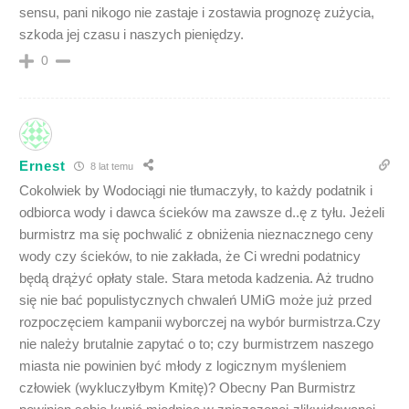
sensu, pani nikogo nie zastaje i zostawia prognozę zużycia,
szkoda jej czasu i naszych pieniędzy.
0
Ernest
8 lat temu
Cokolwiek by Wodociągi nie tłumaczyły, to każdy podatnik i
odbiorca wody i dawca ścieków ma zawsze d..ę z tyłu. Jeżeli
burmistrz ma się pochwalić z obniżenia nieznacznego ceny
wody czy ścieków, to nie zakłada, że Ci wredni podatnicy
będą drążyć opłaty stale. Stara metoda kadzenia. Aż trudno
się nie bać populistycznych chwaleń UMiG może już przed
rozpoczęciem kampanii wyborczej na wybór burmistrza.Czy
nie należy brutalnie zapytać o to; czy burmistrzem naszego
miasta nie powinien być młody z logicznym myśleniem
człowiek (wykluczyłbym Kmitę)? Obecny Pan Burmistrz