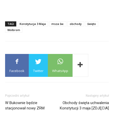
TAGI
Konstytucja 3 Maja
msza św.
obchody
święto
Wolbrom
Facebook
Twitter
WhatsApp
Poprzedni artykuł
Następny artykuł
W Bukownie będzie
Obchody święta uchwalenia
stacjonował nowy ZRM
Konstytucji 3 maja [ZDJĘCIA]