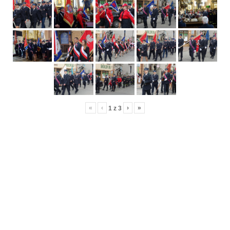
«
‹
›
»
1
z
3