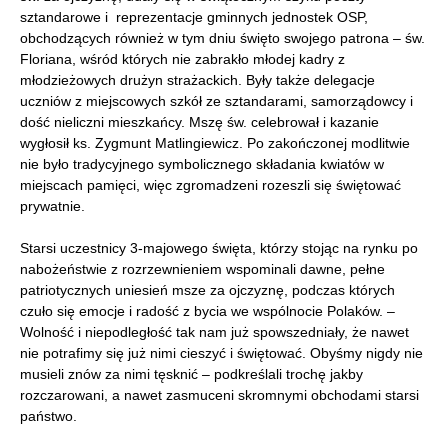
sztandarowe i reprezentacje gminnych jednostek OSP,
obchodzących również w tym dniu święto swojego patrona – św.
Floriana, wśród których nie zabrakło młodej kadry z
młodzieżowych drużyn strażackich. Były także delegacje
uczniów z miejscowych szkół ze sztandarami, samorządowcy i
dość nieliczni mieszkańcy. Mszę św. celebrował i kazanie
wygłosił ks. Zygmunt Matlingiewicz. Po zakończonej modlitwie
nie było tradycyjnego symbolicznego składania kwiatów w
miejscach pamięci, więc zgromadzeni rozeszli się świętować
prywatnie.
Starsi uczestnicy 3-majowego święta, którzy stojąc na rynku po
nabożeństwie z rozrzewnieniem wspominali dawne, pełne
patriotycznych uniesień msze za ojczyznę, podczas których
czuło się emocje i radość z bycia we wspólnocie Polaków. –
Wolność i niepodległość tak nam już spowszedniały, że nawet
nie potrafimy się już nimi cieszyć i świętować. Obyśmy nigdy nie
musieli znów za nimi tęsknić – podkreślali trochę jakby
rozczarowani, a nawet zasmuceni skromnymi obchodami starsi
państwo.