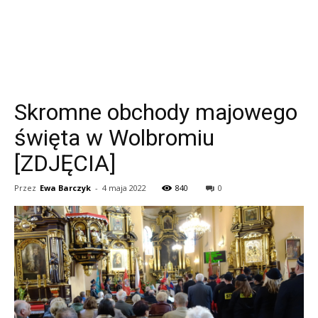
Skromne obchody majowego
święta w Wolbromiu
[ZDJĘCIA]
Przez
Ewa Barczyk
-
4 maja 2022
840
0