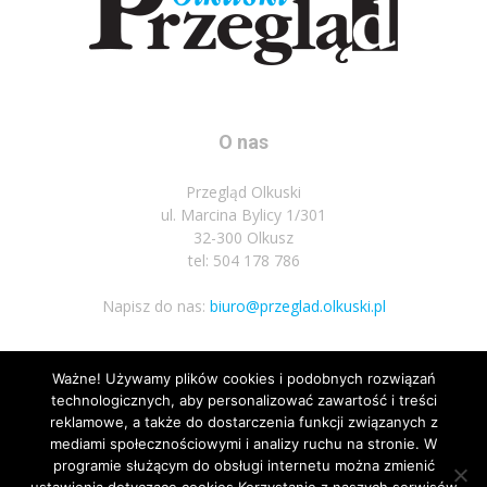
O nas
Przegląd Olkuski
ul. Marcina Bylicy 1/301
32-300 Olkusz
tel: 504 178 786
Napisz do nas:
biuro@przeglad.olkuski.pl
Ważne! Używamy plików cookies i podobnych rozwiązań
Podążaj za nami
technologicznych, aby personalizować zawartość i treści
reklamowe, a także do dostarczenia funkcji związanych z
mediami społecznościowymi i analizy ruchu na stronie. W
programie służącym do obsługi internetu można zmienić