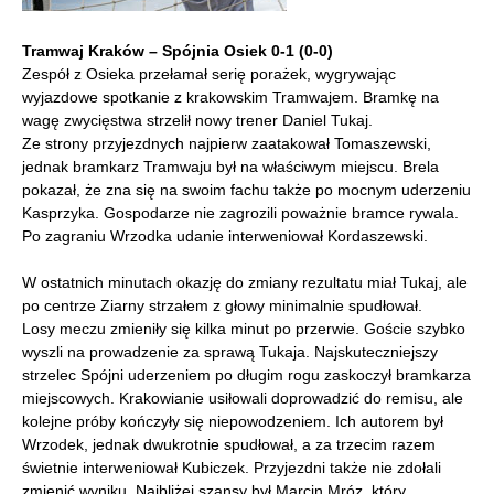
Tramwaj Kraków – Spójnia Osiek 0-1 (0-0)
Zespół z Osieka przełamał serię porażek, wygrywając
wyjazdowe spotkanie z krakowskim Tramwajem. Bramkę na
wagę zwycięstwa strzelił nowy trener Daniel Tukaj.
Ze strony przyjezdnych najpierw zaatakował Tomaszewski,
jednak bramkarz Tramwaju był na właściwym miejscu. Brela
pokazał, że zna się na swoim fachu także po mocnym uderzeniu
Kasprzyka. Gospodarze nie zagrozili poważnie bramce rywala.
Po zagraniu Wrzodka udanie interweniował Kordaszewski.
W ostatnich minutach okazję do zmiany rezultatu miał Tukaj, ale
po centrze Ziarny strzałem z głowy minimalnie spudłował.
Losy meczu zmieniły się kilka minut po przerwie. Goście szybko
wyszli na prowadzenie za sprawą Tukaja. Najskuteczniejszy
strzelec Spójni uderzeniem po długim rogu zaskoczył bramkarza
miejscowych. Krakowianie usiłowali doprowadzić do remisu, ale
kolejne próby kończyły się niepowodzeniem. Ich autorem był
Wrzodek, jednak dwukrotnie spudłował, a za trzecim razem
świetnie interweniował Kubiczek. Przyjezdni także nie zdołali
zmienić wyniku. Najbliżej szansy był Marcin Mróz, który