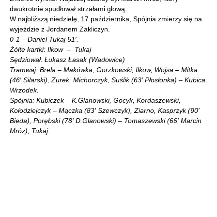
dwukrotnie spudłował strzałami głową.
W najbliższą niedzielę, 17 października, Spójnia zmierzy się na
wyjeździe z Jordanem Zakliczyn.
0-1 – Daniel Tukaj 51′.
Żółte kartki: Ilkow – Tukaj
Sędziował: Łukasz Łasak (Wadowice)
Tramwaj: Brela – Makówka, Gorzkowski, Ilkow, Wojsa – Mitka
(46′ Silarski), Żurek, Michorczyk, Suślik (63′ Płosłonka) – Kubica,
Wrzodek.
Spójnia: Kubiczek – K.Glanowski, Gocyk, Kordaszewski,
Kołodziejczyk – Mączka (83′ Szewczyk), Ziarno, Kasprzyk (90′
Bieda), Porębski (78′ D.Glanowski) – Tomaszewski (66′ Marcin
Mróz), Tukaj.