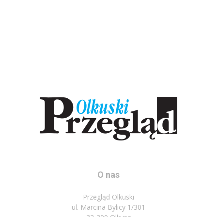
O nas
Przegląd Olkuski
ul. Marcina Bylicy 1/301