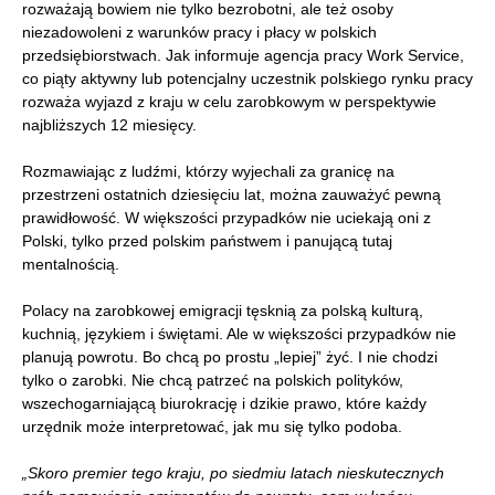
rozważają bowiem nie tylko bezrobotni, ale też osoby
niezadowoleni z warunków pracy i płacy w polskich
przedsiębiorstwach. Jak informuje agencja pracy Work Service,
co piąty aktywny lub potencjalny uczestnik polskiego rynku pracy
rozważa wyjazd z kraju w celu zarobkowym w perspektywie
najbliższych 12 miesięcy.
Rozmawiając z ludźmi, którzy wyjechali za granicę na
przestrzeni ostatnich dziesięciu lat, można zauważyć pewną
prawidłowość. W większości przypadków nie uciekają oni z
Polski, tylko przed polskim państwem i panującą tutaj
mentalnością.
Polacy na zarobkowej emigracji tęsknią za polską kulturą,
kuchnią, językiem i świętami. Ale w większości przypadków nie
planują powrotu. Bo chcą po prostu „lepiej” żyć. I nie chodzi
tylko o zarobki. Nie chcą patrzeć na polskich polityków,
wszechogarniającą biurokrację i dzikie prawo, które każdy
urzędnik może interpretować, jak mu się tylko podoba.
„Skoro premier tego kraju, po siedmiu latach nieskutecznych