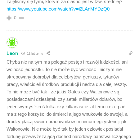
zajęliśmy się tymi, którym za ciasno jest w tzw. średniej?
https://www.youtube.com/watch?v=i2LAnMYDzQ0
0
Leon
11 lat temu
Chyba nie na tym ma polegać postęp i rozwój ludzkości, ani
wolność jednostki. To nie może być wolność i niczym nie
skrepowany dobrobyt dla celebrytów, geniuszy, tytanów
pracy, właścicieli środków produkcji i nędza dla całej reszty.
To nie może być tak , że jakiś Gates czy Waltonowie są
posiadaczami dziesiątek czy setek miliardów dolarów, bo
jeden wymyślił coś kilka czy kilkanaście lat temu i czerpać
ma z tego korzyści do śmierci a jego wnukowie do swojej, a
drudzy płacą swoim pracowników minimum egzystencji jak
Waltonowie. Nie może być tak by jeden człowiek posiadał
fortunę przewyższającą dochód narodowy państwa liczącego