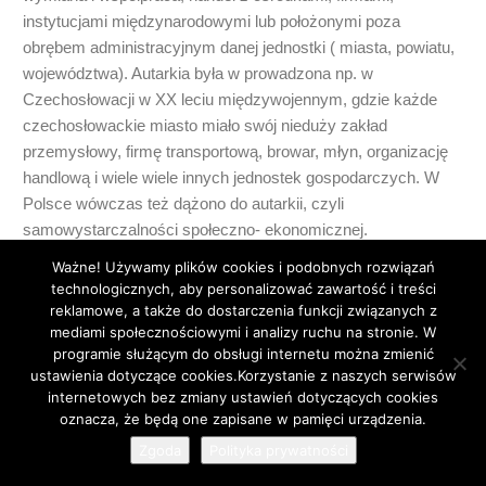
instytucjami międzynarodowymi lub położonymi poza
obrębem administracyjnym danej jednostki ( miasta, powiatu,
województwa). Autarkia była w prowadzona np. w
Czechosłowacji w XX leciu międzywojennym, gdzie każde
czechosłowackie miasto miało swój nieduży zakład
przemysłowy, firmę transportową, browar, młyn, organizację
handlową i wiele wiele innych jednostek gospodarczych. W
Polsce wówczas też dążono do autarkii, czyli
samowystarczalności społeczno- ekonomicznej.
0
Ważne! Używamy plików cookies i podobnych rozwiązań
technologicznych, aby personalizować zawartość i treści
reklamowe, a także do dostarczenia funkcji związanych z
mediami społecznościowymi i analizy ruchu na stronie. W
programie służącym do obsługi internetu można zmienić
ustawienia dotyczące cookies.Korzystanie z naszych serwisów
Leon
11 lat temu
internetowych bez zmiany ustawień dotyczących cookies
51
Jedynym rozwiązaniem w takiej sytuacji byłaby kolejna wojna
oznacza, że będą one zapisane w pamięci urządzenia.
i miliardowe już jej ofiary oraz zniszczenia na wielka skalę. Po
Zgoda
Polityka prywatności
takiej wojnie problemy demograficzne byłyby w dużej mierze