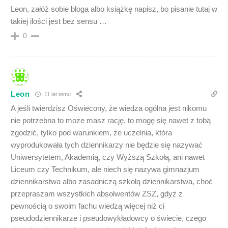
Leon, załóż sobie bloga albo książkę napisz, bo pisanie tutaj w
takiej ilości jest bez sensu …
0
Leon
11 lat temu
A jeśli twierdzisz Oświecony, że wiedza ogólna jest nikomu
nie potrzebna to może masz rację, to mogę się nawet z tobą
zgodzić, tylko pod warunkiem, że uczelnia, która
wyprodukowała tych dziennikarzy nie będzie się nazywać
Uniwersytetem, Akademią, czy Wyższą Szkołą, ani nawet
Liceum czy Technikum, ale niech się nazywa gimnazjum
dziennikarstwa albo zasadniczą szkołą dziennikarstwa, choć
przepraszam wszystkich absolwentów ZSZ, gdyż z
pewnością o swoim fachu wiedzą więcej niż ci
pseudodziennikarze i pseudowykładowcy o świecie, czego