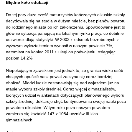
Błędne koło edukacji
Do tej pory duża część maturzystów kończących olkuskie szkoły
decydowała się na studia w dużym mieście, bez planów powrotu
do rodzinnego miasta po ich zakończeniu. Spowodowane jest to
głównie sytuacją panującą na lokalnym rynku pracy, co dobitnie
odzwierciedlają statystyki. W 2003 r. odsetek bezrobotnych z
wyższym wykształceniem wynosił w naszym powiecie 7%,
natomiast na koniec 2011 r. uległ on podwojeniu, osiągając
poziom 14,2%.
Niepokojącym zjawiskiem jest jednak to, że granica wieku osób
chcących opuścić nasz powiat zaczyna się coraz bardziej
obniżać. Młodzi ludzie zastanawiają się nad wyjazdem już na
etapie wyboru szkoły średniej. Coraz więcej gimnazjalistów,
biorących udział w ankietach dotyczących planowanego wyboru
szkoły średniej, deklaruje chęć kontynuowania swojej nauki poza
powiatem olkuskim. W tym roku poza naszym powiatem
zamierza się kształcić 147 z 1084 uczniów III klas
gimnazjalnych.