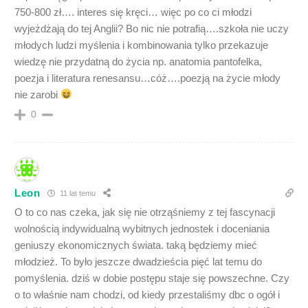
750-800 zł…. interes się kręci… więc po co ci młodzi
wyjeżdżają do tej Anglii? Bo nic nie potrafią….szkoła nie uczy
młodych ludzi myślenia i kombinowania tylko przekazuje
wiedzę nie przydatną do życia np. anatomia pantofelka,
poezja i literatura renesansu…cóż….poezją na życie młody
nie zarobi
0
Leon
11 lat temu
O to co nas czeka, jak się nie otrząśniemy z tej fascynacji
wolnością indywidualną wybitnych jednostek i doceniania
geniuszy ekonomicznych świata. taką będziemy mieć
młodzież. To było jeszcze dwadzieścia pięć lat temu do
pomyślenia. dziś w dobie postępu staje się powszechne. Czy
o to właśnie nam chodzi, od kiedy przestaliśmy dbc o ogół i