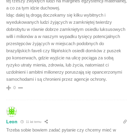
tej rzeszy zwykłych ludzi na margines egzystencji materialnej,
a co za tym idzie duchowej.
Idąc dalej tą drogą doczekamy się kilku wybitnych i
wyedukowanych ludzi żyjących w zamkniętej twierdzy
dobrobytu w równie dobrze zamkniętym osiedlu luksusowych
willi i milionów a w naszym wypadku tysięcy potencjalnych
przestępców żyjących w miejscach podobnych do
brazylijskich faveli czy filipińskich osiedli domków z puszek
po konserwach, gdzie wyjście na ulicę pociąga za sobą
ryzyko utraty mienia, zdrowia, lub życia, natomiast ci
uzdolnieni i ambitni milionerzy poruszają się opancerzonymi
samochodami i są chronieni przez agencje ochrony.
0
Leon
11 lat temu
Trzeba sobie bowiem zadać pytanie czy chcemy mieć w