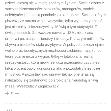
dzieci i cieszą się w miarę znośnym życiem. Świat złożony z
samych biznesmenów, bankierów, managerów, modelek i
celebrytów jest utopią podobnie jak komunizm. Świat o którym
piszesz, że można w nim wszystko, tylko wystarczy chcieć
jest nierealny i nierzeczywisty. Mówią o tym statystyki. To
świat jednostek. Zauważ, że nawet w USA znika klasa
średnia i pozostają milionerzy i biedacy. Prz czym milionerów
ubywa a biedaków stale przybywa. W polityce społecznej nie
wolno brać teoretycznych możliwości zrobienia majątku, bo
teoretycznie można wygrać 6-tkę w totolotka, a realną
rzeczywistość, która mówi, że ludzi przedsiębiorczych jest
kilka procent ogółu ludności świata, a pozostałych jest całe
mnóstwo. A pozostawiając sprawy tak jak one teraz są
należałoby się zastanowić co zrobić z tą nieudolną leniwą
masą. Wystrzelać? Zagazować?
0