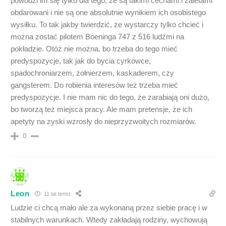
powodzi im się tylko dla tego, że są takimi cechami i zaletami
obdarowani i nie są one absolutnie wynikiem ich osobistego
wysiłku. To tak jakby twierdzić, że wystarczy tylko chcieć i
można zostać pilotem Boeninga 747 z 516 ludźmi na
pokładzie. Otóż nie można, bo trzeba do tego mieć
predyspozycje, tak jak do bycia cyrkowce,
spadochroniarzem, żołnierzem, kaskaderem, czy
gangsterem. Do robienia interesów też trzeba mieć
predyspozycje. I nie mam nic do tego, że zarabiają oni dużo,
bo tworzą też miejsca pracy. Ale mam pretensje, że ich
apetyty na zyski wzrosły do nieprzyzwoitych rozmiarów.
0
Leon
11 lat temu
Ludzie ci chcą mało ale za wykonaną przez siebie pracę i w
stabilnych warunkach. Wtedy zakładają rodziny, wychowują