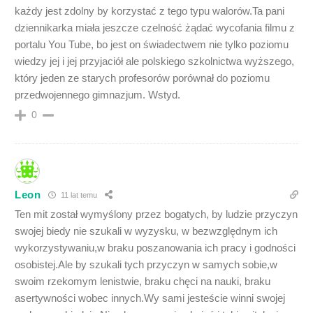
każdy jest zdolny by korzystać z tego typu walorów.Ta pani
dziennikarka miała jeszcze czelność żądać wycofania filmu z
portalu You Tube, bo jest on świadectwem nie tylko poziomu
wiedzy jej i jej przyjaciół ale polskiego szkolnictwa wyższego,
który jeden ze starych profesorów porównał do poziomu
przedwojennego gimnazjum. Wstyd.
0
Leon
11 lat temu
Ten mit został wymyślony przez bogatych, by ludzie przyczyn
swojej biedy nie szukali w wyzysku, w bezwzględnym ich
wykorzystywaniu,w braku poszanowania ich pracy i godności
osobistej.Ale by szukali tych przyczyn w samych sobie,w
swoim rzekomym lenistwie, braku chęci na nauki, braku
asertywności wobec innych.Wy sami jesteście winni swojej