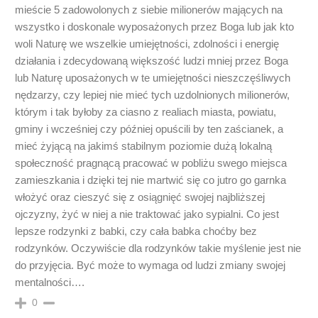
mieście 5 zadowolonych z siebie milionerów mających na
wszystko i doskonale wyposażonych przez Boga lub jak kto
woli Naturę we wszelkie umiejętności, zdolności i energię
działania i zdecydowaną większość ludzi mniej przez Boga
lub Naturę uposażonych w te umiejętności nieszczęśliwych
nędzarzy, czy lepiej nie mieć tych uzdolnionych milionerów,
którym i tak byłoby za ciasno z realiach miasta, powiatu,
gminy i wcześniej czy później opuścili by ten zaścianek, a
mieć żyjącą na jakimś stabilnym poziomie dużą lokalną
społeczność pragnącą pracować w pobliżu swego miejsca
zamieszkania i dzięki tej nie martwić się co jutro go garnka
włożyć oraz cieszyć się z osiągnięć swojej najbliższej
ojczyzny, żyć w niej a nie traktować jako sypialni. Co jest
lepsze rodzynki z babki, czy cała babka choćby bez
rodzynków. Oczywiście dla rodzynków takie myślenie jest nie
do przyjęcia. Być może to wymaga od ludzi zmiany swojej
mentalności….
0