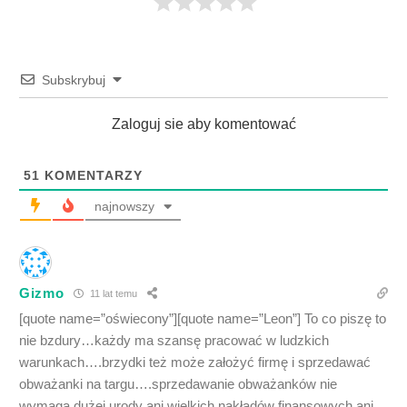
Subskrybuj
Zaloguj sie aby komentować
51
KOMENTARZY
najnowszy
Gizmo
11 lat temu
[quote name=”oświecony”][quote name=”Leon”] To co piszę to
nie bzdury…każdy ma szansę pracować w ludzkich
warunkach….brzydki też może założyć firmę i sprzedawać
obważanki na targu….sprzedawanie obważanków nie
wymaga dużej urody ani wielkich nakładów finansowych ani