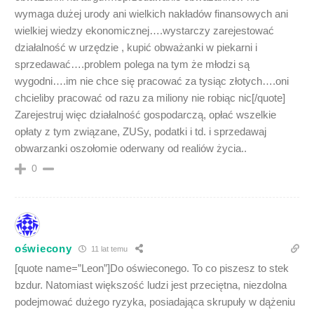
wymaga dużej urody ani wielkich nakładów finansowych ani
wielkiej wiedzy ekonomicznej….wystarczy zarejestować
działalność w urzędzie , kupić obważanki w piekarni i
sprzedawać….problem polega na tym że młodzi są
wygodni….im nie chce się pracować za tysiąc złotych….oni
chcieliby pracować od razu za miliony nie robiąc nic[/quote]
Zarejestruj więc działalność gospodarczą, opłać wszelkie
opłaty z tym związane, ZUSy, podatki i td. i sprzedawaj
obwarzanki oszołomie oderwany od realiów życia..
0
oświecony
11 lat temu
[quote name=”Leon”]Do oświeconego. To co piszesz to stek
bzdur. Natomiast większość ludzi jest przeciętna, niezdolna
podejmować dużego ryzyka, posiadająca skrupuły w dążeniu