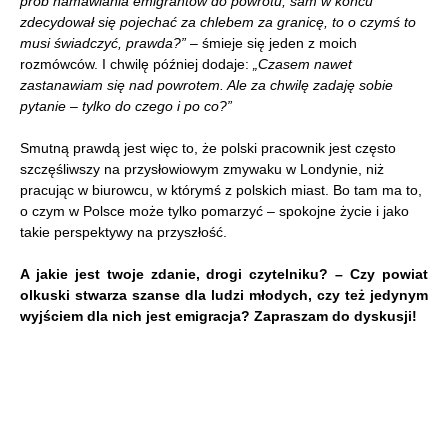
prób namawiania emigrantów do powrotu, sam w końcu
zdecydował się pojechać za chlebem za granicę, to o czymś to
musi świadczyć, prawda?”
– śmieje się jeden z moich
rozmówców. I chwilę później dodaje:
„Czasem nawet
zastanawiam się nad powrotem. Ale za chwilę zadaję sobie
pytanie – tylko do czego i po co?”
Smutną prawdą jest więc to, że polski pracownik jest często
szczęśliwszy na przysłowiowym zmywaku w Londynie, niż
pracując w biurowcu, w którymś z polskich miast. Bo tam ma to,
o czym w Polsce może tylko pomarzyć – spokojne życie i jako
takie perspektywy na przyszłość.
A jakie jest twoje zdanie, drogi czytelniku? – Czy powiat
olkuski stwarza szanse dla ludzi młodych, czy też jedynym
wyjściem dla nich jest emigracja? Zapraszam do dyskusji!