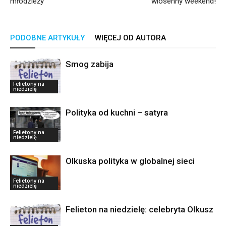
młodzieży
wiosenny weekend!
PODOBNE ARTYKUŁY
WIĘCEJ OD AUTORA
Smog zabija
Felietony na
niedzielę
Polityka od kuchni – satyra
Felietony na
niedzielę
Olkuska polityka w globalnej sieci
Felietony na
niedzielę
Felieton na niedzielę: celebryta Olkusz