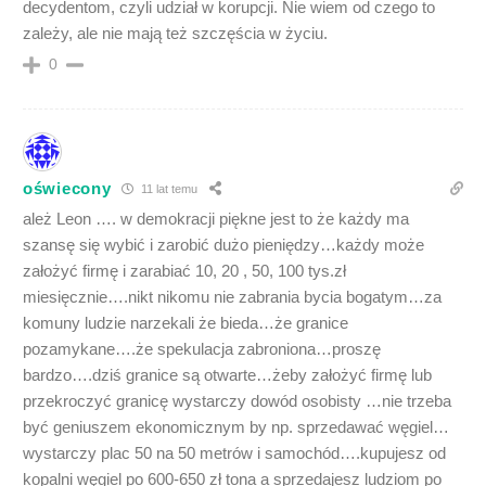
decydentom, czyli udział w korupcji. Nie wiem od czego to
zależy, ale nie mają też szczęścia w życiu.
0
oświecony
11 lat temu
ależ Leon …. w demokracji piękne jest to że każdy ma
szansę się wybić i zarobić dużo pieniędzy…każdy może
założyć firmę i zarabiać 10, 20 , 50, 100 tys.zł
miesięcznie….nikt nikomu nie zabrania bycia bogatym…za
komuny ludzie narzekali że bieda…że granice
pozamykane….że spekulacja zabroniona…proszę
bardzo….dziś granice są otwarte…żeby założyć firmę lub
przekroczyć granicę wystarczy dowód osobisty …nie trzeba
być geniuszem ekonomicznym by np. sprzedawać węgiel…
wystarczy plac 50 na 50 metrów i samochód….kupujesz od
kopalni węgiel po 600-650 zł tona a sprzedajesz ludziom po