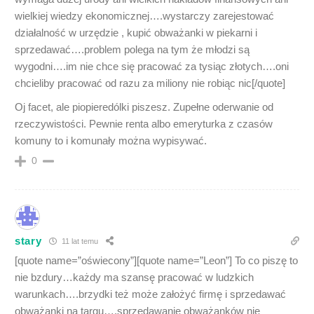
wielkiej wiedzy ekonomicznej….wystarczy zarejestować
działalność w urzędzie , kupić obważanki w piekarni i
sprzedawać….problem polega na tym że młodzi są
wygodni….im nie chce się pracować za tysiąc złotych….oni
chcieliby pracować od razu za miliony nie robiąc nic[/quote]
Oj facet, ale piopieredólki piszesz. Zupełne oderwanie od
rzeczywistości. Pewnie renta albo emeryturka z czasów
komuny to i komunały można wypisywać.
0
stary
11 lat temu
[quote name=”oświecony”][quote name=”Leon”] To co piszę to
nie bzdury…każdy ma szansę pracować w ludzkich
warunkach….brzydki też może założyć firmę i sprzedawać
obważanki na targu….sprzedawanie obważanków nie