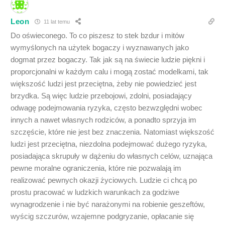
Leon
11 lat temu
Do oświeconego. To co piszesz to stek bzdur i mitów
wymyślonych na użytek bogaczy i wyznawanych jako
dogmat przez bogaczy. Tak jak są na świecie ludzie piękni i
proporcjonalni w każdym calu i mogą zostać modelkami, tak
większość ludzi jest przeciętna, żeby nie powiedzieć jest
brzydka. Są więc ludzie przebojowi, zdolni, posiadający
odwagę podejmowania ryzyka, często bezwzględni wobec
innych a nawet własnych rodziców, a ponadto sprzyja im
szczęście, które nie jest bez znaczenia. Natomiast większość
ludzi jest przeciętna, niezdolna podejmować dużego ryzyka,
posiadająca skrupuły w dążeniu do własnych celów, uznająca
pewne moralne ograniczenia, które nie pozwalają im
realizować pewnych okazji życiowych. Ludzie ci chcą po
prostu pracować w ludzkich warunkach za godziwe
wynagrodzenie i nie być narażonymi na robienie geszeftów,
wyścig szczurów, wzajemne podgryzanie, opłacanie się