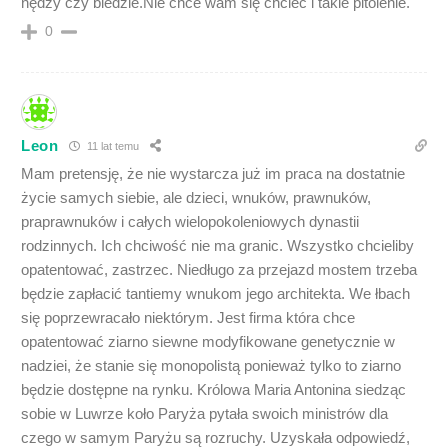
nędzy czy biedzie.Nie chce wam się chcieć i takie pitolenie.
0
Leon
11 lat temu
Mam pretensję, że nie wystarcza już im praca na dostatnie
życie samych siebie, ale dzieci, wnuków, prawnuków,
praprawnuków i całych wielopokoleniowych dynastii
rodzinnych. Ich chciwość nie ma granic. Wszystko chcieliby
opatentować, zastrzec. Niedługo za przejazd mostem trzeba
będzie zapłacić tantiemy wnukom jego architekta. We łbach
się poprzewracało niektórym. Jest firma która chce
opatentować ziarno siewne modyfikowane genetycznie w
nadziei, że stanie się monopolistą ponieważ tylko to ziarno
będzie dostępne na rynku. Królowa Maria Antonina siedząc
sobie w Luwrze koło Paryża pytała swoich ministrów dla
czego w samym Paryżu są rozruchy. Uzyskała odpowiedź,