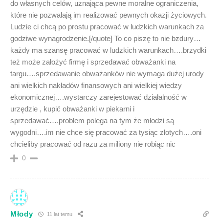
do własnych celów, uznająca pewne moralne ograniczenia,
które nie pozwalają im realizować pewnych okazji życiowych.
Ludzie ci chcą po prostu pracować w ludzkich warunkach za
godziwe wynagrodzenie.[/quote] To co piszę to nie bzdury…
każdy ma szansę pracować w ludzkich warunkach….brzydki
też może założyć firmę i sprzedawać obważanki na
targu….sprzedawanie obważanków nie wymaga dużej urody
ani wielkich nakładów finansowych ani wielkiej wiedzy
ekonomicznej….wystarczy zarejestować działalność w
urzędzie , kupić obważanki w piekarni i
sprzedawać….problem polega na tym że młodzi są
wygodni….im nie chce się pracować za tysiąc złotych….oni
chcieliby pracować od razu za miliony nie robiąc nic
0
Młody
11 lat temu