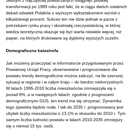
Jednym z najczęściej powtarzanych osiągnięć polskiej
transformacji po 1989 roku jest fakt, że w ciągu dwóch ostatnich
dekad odsetek Polaków z wyższym wykształceniem wzrósł o
kilkadziesiąt procent. Sukces ten nie idzie jednak w parze z
potrzebami rynku pracy i skostniałą rzeczywistością, w której
wiedza teoretyczna okazuje się być warta niewiele więcej, niż
papier, na których drukowane są dyplomy wyższych uczelni.
Demograficzna katastrofa
Jak możemy przeczytać w informatorze przygotowanym przez
Powiatowy Urząd Pracy, obserwowane i prognozowane dla
powiatu trendy demograficzne można zaliczyć, na tle szerszej
sytuacji w regionie i w całym kraju – do bardzo niekorzystnych.
W latach 1995-2010 liczba mieszkańców zmniejszyła się o
ponad 8%, a w następnych latach, zgodnie z prognozami
demograficznymi GUS, ten trend ma się utrzymać. Dynamika
tego zjawiska będzie rosła. I tak do 2035 r. prognozowany jest
ubytek liczby mieszkańców o 13,1% w stosunku do 2010 r. Tym
samym liczba ludności powiatu w latach 2010-2035 zmniejszy
się o niemal 15 tys. osób.