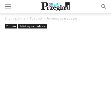
Strona główna
To i owo
Felietony na niedzielę
To i owo
Felietony na niedzielę