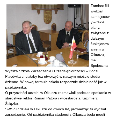
Zamiast filii
wydział
zamiejscow
y – takie
plany,
związane z
dalszym
funkcjonow
aniem w
Olkuszu,
ma
Społeczna
Wyższa Szkoła Zarządzania i Przedsiębiorczości w Łodzi.
Placówka chciałaby też utworzyć w naszym mieście studia
dzienne. W nowej formule szkoła rozpocznie działalność już w
październiku.
O przyszłości uczelni w Olkuszu rozmawiali podczas spotkania w
starostwie rektor Roman Patora i wicestarosta Kazimierz
Ściążko.
SWSZiP działa w Olkuszu od dwóch lat, prowadząc tu wydział
zarządzania. Od października studenci z Olkusza będą mogli