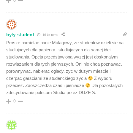
0
byly student
16 lat temu
Prosze pamietac panie Malagowy, ze studentow dzieli sie na
studiujacych dla papierka i studiujacych dla samej idei
studiowania. Opcja przedstawiona wyzej jest doskonalym
rozwiazaniem dla tych pierwszych. Oni nie chca poznawac,
porownywac, nabierac oglady, zyc w duzym miescie i
czerpac garsciami ze studenckiego zycia
Z wyboru
przeciez. Zaoszczedza czas i pieniadze
Dla pozostalych
zdecydowanie polecam Studia przez DUZE S.
0