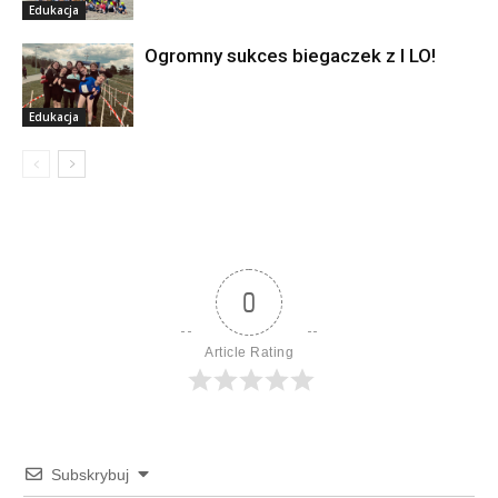
Edukacja
Ogromny sukces biegaczek z I LO!
Edukacja
0
Article Rating
Subskrybuj