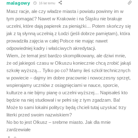
malagowy
16 lat temu
Masz racje, ale czy władze miasta i powiatu powinny im w
tym pomagać? Nawet w Krakowie i na Śląsku nie brakuje
uczelni, które dają papierek za pieniążki… Potem skończy się
jak z tą słynną uczelnią z Łodzi (jeśli dobrze pamiętam), która
prowadziła zajęcia w całej Polsce nie mając nawet
odpowiedniej kadry i właściwych akredytacji.
Wiem, że temat jest bardzo skomplikowany, ale dziwi mnie,
że od jakiegoś czasu w Olkuszu koniecznie chcą zrobić jakąś
szkołę wyższą… Tylko po co? Mamy ileś szkół technicznych
w powiecie – dajmy im dobre pracownie i nowoczesny sprzęt,
wspierajamy uczniów z osiągnięciami w nauce, sporcie,
kulturze a nie bijmy pianę o uczelni wyższej… Napisałeś kto
będzie na niej studiował i w pełni się z tym zgadzam. Ba!
Może to sami lokalni politycy będą chcieli tutaj uzyskać trzy
literki przed swoim nazwiskiem?
No bo to jest Olkusz – srebrne miasto. Jak dla mnie
zardzewiałe