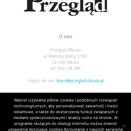
O nas
Przegląd Olkuski
ul. Marcina Bylicy 1/301
32-300 Olkusz
tel: 504 178 786
Napisz do nas:
biuro@przeglad.olkuski.pl
Ważne! Używamy plików cookies i podobnych rozwiązań
Podążaj za nami
technologicznych, aby personalizować zawartość i treści
reklamowe, a także do dostarczenia funkcji związanych z
mediami społecznościowymi i analizy ruchu na stronie. W
programie służącym do obsługi internetu można zmienić
ustawienia dotyczące cookies.Korzystanie z naszych serwisów