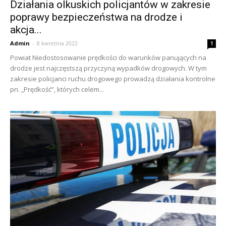
Działania olkuskich policjantów w zakresie
poprawy bezpieczeństwa na drodze i
akcja...
Admin
-
8 kwietnia 2022
1
Powiat Niedostosowanie prędkości do warunków panujących na
drodze jest najczęstszą przyczyną wypadków drogowych. W tym
zakresie policjanci ruchu drogowego prowadzą działania kontrolne
pn. „Prędkość”, których celem...