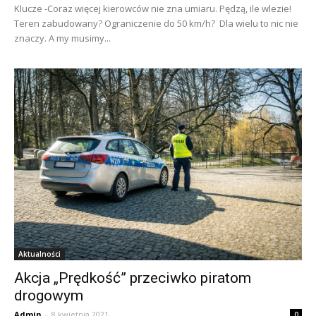
Klucze -Coraz więcej kierowców nie zna umiaru. Pędzą, ile wlezie!
Teren zabudowany? Ograniczenie do 50 km/h? Dla wielu to nic nie
znaczy. A my musimy...
Aktualności
Akcja „Prędkość” przeciwko piratom
drogowym
Admin
-
8 kwietnia 2021
0