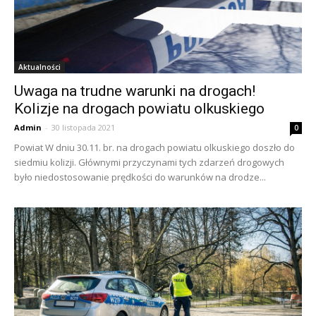
Aktualności
Uwaga na trudne warunki na drogach!
Kolizje na drogach powiatu olkuskiego
Admin
-
30 listopada 2021
0
Powiat W dniu 30.11. br. na drogach powiatu olkuskiego doszło do
siedmiu kolizji. Głównymi przyczynami tych zdarzeń drogowych
było niedostosowanie prędkości do warunków na drodze...