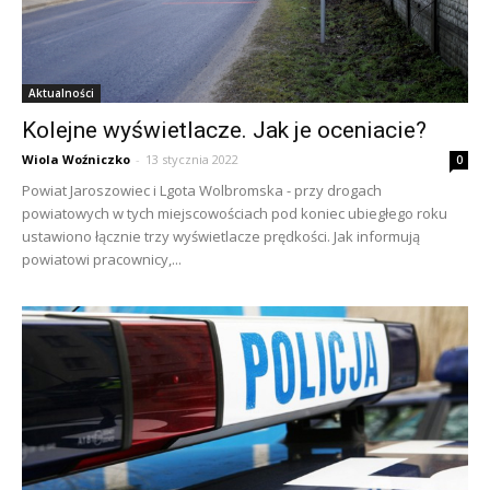
Aktualności
Kolejne wyświetlacze. Jak je oceniacie?
Wiola Woźniczko
-
13 stycznia 2022
0
Powiat Jaroszowiec i Lgota Wolbromska - przy drogach
powiatowych w tych miejscowościach pod koniec ubiegłego roku
ustawiono łącznie trzy wyświetlacze prędkości. Jak informują
powiatowi pracownicy,...