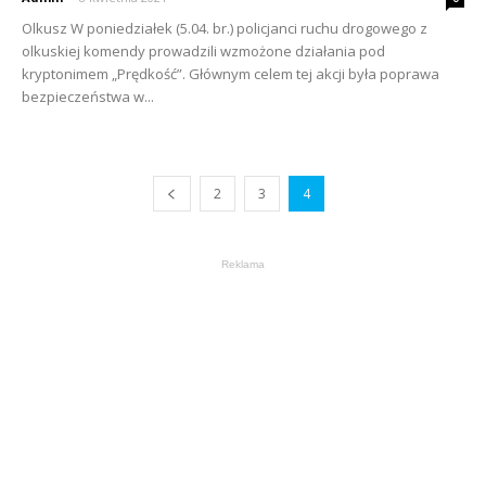
Olkusz W poniedziałek (5.04. br.) policjanci ruchu drogowego z
olkuskiej komendy prowadzili wzmożone działania pod
kryptonimem „Prędkość”. Głównym celem tej akcji była poprawa
bezpieczeństwa w...
2
3
4
Reklama