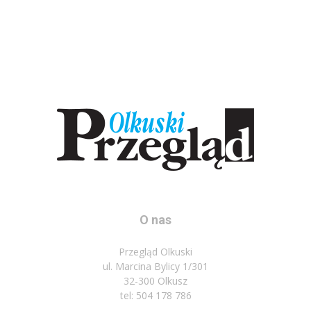
O nas
Przegląd Olkuski
ul. Marcina Bylicy 1/301
32-300 Olkusz
tel: 504 178 786