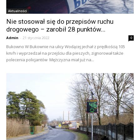
Aktualności
Nie stosował się do przepisów ruchu
drogowego – zarobił 28 punktów...
Admin
-
21 stycznia 2022
0
Bukowno W Bukownie na ulicy Wodącej jechał z prędkością 105
km/h i wyprzedzał na przejściu dla pieszych, zignorował także
polecenia policjantów Mężczyzna miał już na...