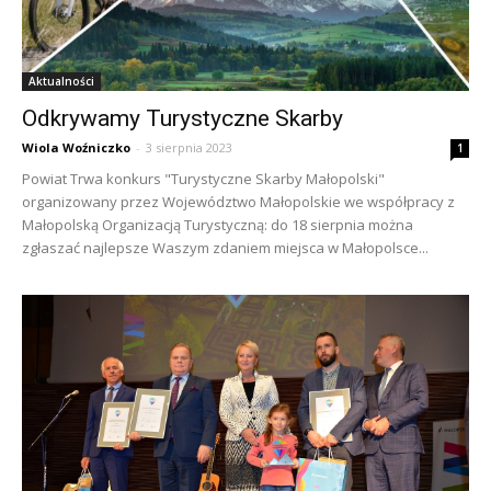
Aktualności
Odkrywamy Turystyczne Skarby
Wiola Woźniczko
-
3 sierpnia 2023
1
Powiat Trwa konkurs "Turystyczne Skarby Małopolski"
organizowany przez Województwo Małopolskie we współpracy z
Małopolską Organizacją Turystyczną: do 18 sierpnia można
zgłaszać najlepsze Waszym zdaniem miejsca w Małopolsce...