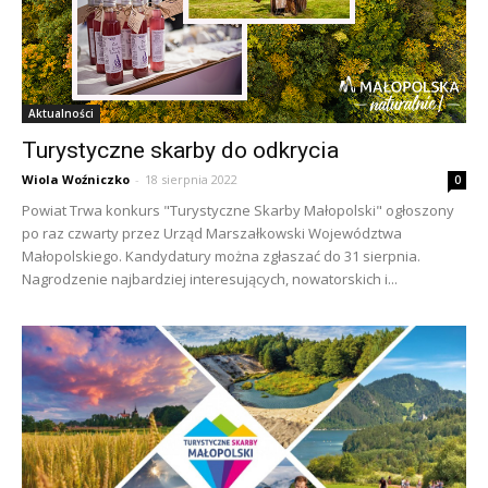
Aktualności
Turystyczne skarby do odkrycia
Wiola Woźniczko
-
18 sierpnia 2022
0
Powiat Trwa konkurs "Turystyczne Skarby Małopolski" ogłoszony
po raz czwarty przez Urząd Marszałkowski Województwa
Małopolskiego. Kandydatury można zgłaszać do 31 sierpnia.
Nagrodzenie najbardziej interesujących, nowatorskich i...