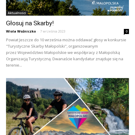
Aktualności
Głosuj na Skarby!
Wiola Woźniczko
-
7 września 2023
0
Powiat Jeszcze do 10 września można oddawać głosy w konkursie
"Turystyczne Skarby Małopolski", organizowanym
przez Województwo Małopolskie we współpracy z Małopolską
Organizacją Turystyczną. Dwanaście kandydatur znajduje się na
terenie...