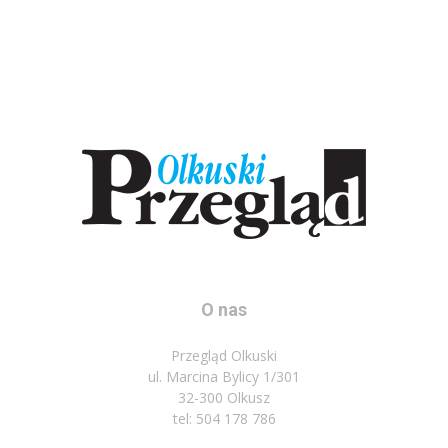
O nas
Przegląd Olkuski
ul. Marcina Bylicy 1/301
32-300 Olkusz
tel: 504 178 786