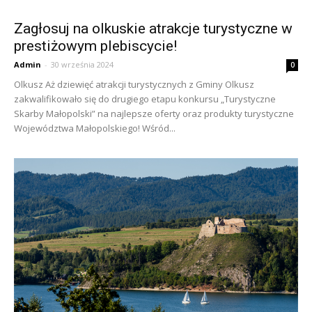
Zagłosuj na olkuskie atrakcje turystyczne w
prestiżowym plebiscycie!
Admin
-
30 września 2024
0
Olkusz Aż dziewięć atrakcji turystycznych z Gminy Olkusz
zakwalifikowało się do drugiego etapu konkursu „Turystyczne
Skarby Małopolski” na najlepsze oferty oraz produkty turystyczne
Województwa Małopolskiego! Wśród...