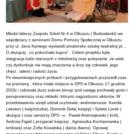
Młodzi liderzy Zespołu Szkół Nr 4 w Olkuszu ( Budowlanki) we
współpracy z seniorami Domu Pomocy Społecznej w Olkuszu
przy ul. Jana Kantego wystawili amatorsko sztukę teatralną pt. „
O służącej , co pokochała kupca” . Celem projektu była
integracja ludzi starszych z młodzieżą oraz pokazanie ,że wiek
czy dysfunkcje nie mają znaczenia a liczy się człowiek, jego
chęci , talent i radość życia.
Po dwumiesięcznych próbach i przygotowaniach przyszedł czas
na premierę , która miała miejsce w DPS w Olkuszu 17 grudnia
2015r i odniosła duży sukces biorąc pod uwagę pochwały gości i
pensjonariuszy oraz oklaski, którymi nagrodzono aktorów. W
przedstawieniu wzięli udział uczniowie -wolontariusze: Kamila
Lekston ( księżniczka), Dominik Dela( książę) i Sylwia Lorek (
służąca ) oraz seniorzy DPS –u : Paweł Andrzejewski ( król),
Andrzej Figiel ( przyjaciel księcia) , Agnieszka Kochanowska (
królowa) oraz Zofia Kowalska ( dama dworu). Oprawę