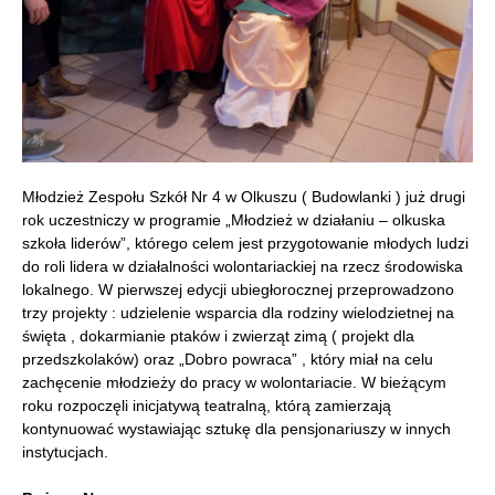
Młodzież Zespołu Szkół Nr 4 w Olkuszu ( Budowlanki ) już drugi
rok uczestniczy w programie „Młodzież w działaniu – olkuska
szkoła liderów”, którego celem jest przygotowanie młodych ludzi
do roli lidera w działalności wolontariackiej na rzecz środowiska
lokalnego. W pierwszej edycji ubiegłorocznej przeprowadzono
trzy projekty : udzielenie wsparcia dla rodziny wielodzietnej na
święta , dokarmianie ptaków i zwierząt zimą ( projekt dla
przedszkolaków) oraz „Dobro powraca” , który miał na celu
zachęcenie młodzieży do pracy w wolontariacie. W bieżącym
roku rozpoczęli inicjatywą teatralną, którą zamierzają
kontynuować wystawiając sztukę dla pensjonariuszy w innych
instytucjach.