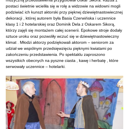
muzyczną przedstawienia przygotował Oskar Sikora. Każda z
postaci świetnie wcieliła się w rolę a widzowie na widowni mogli
podziwiać ich kunszt aktorski przy pięknej dziewiętnastowiecznej
dekoracji , której autorem była Basia Czerwińska i uczennice
klasy 1 i 2 hotelarskiej oraz Dominik Dela z Oskarem Sikorą,
którzy zajęli się montażem całej scenerii. Epokowe stroje dodały
sztuce uroku oraz pozwoliły wczuć się w dziewiętnastowieczny
klimat . Młodzi aktorzy podziękowali aktorom – seniorom za
udział we wspólnym przedsięwzięciu pięknymi kwiatami po
zakończeniu przedstawienia. Po spektaklu zaproszono
wszystkich obecnych na pyszne ciasta , kawę i herbatę , które
serwowały uczennice – hotelarki.