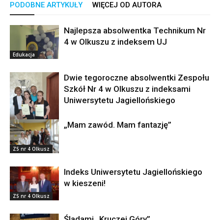
PODOBNE ARTYKUŁY
WIĘCEJ OD AUTORA
Najlepsza absolwentka Technikum Nr
4 w Olkuszu z indeksem UJ
Edukacja
Dwie tegoroczne absolwentki Zespołu
Szkół Nr 4 w Olkuszu z indeksami
Uniwersytetu Jagiellońskiego
„Mam zawód. Mam fantazję”
ZS nr 4 Olkusz
ZS nr 4 Olkusz
Indeks Uniwersytetu Jagiellońskiego
w kieszeni!
ZS nr 4 Olkusz
Śladami „Kruczej Góry”