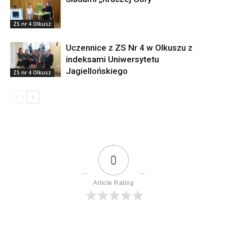
ZS nr 4 Olkusz
Uczennice z ZS Nr 4 w Olkuszu z
indeksami Uniwersytetu
Jagiellońskiego
ZS nr 4 Olkusz
0
Article Rating