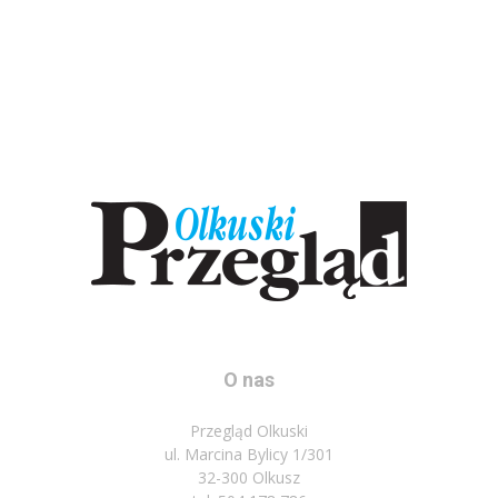
O nas
Przegląd Olkuski
ul. Marcina Bylicy 1/301
32-300 Olkusz