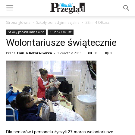
Strona główna
Szkoły ponadgimnazjalne
ZS nr 4 Olkusz
Szkoły ponadgimnazjalne
ZS nr 4 Olkusz
Wolontariusze świątecznie
Przez
Emilia Kotnis-Górka
-
9 kwietnia 2013
88
0
Dla seniorów i personelu życzyli 27 marca wolontariusze