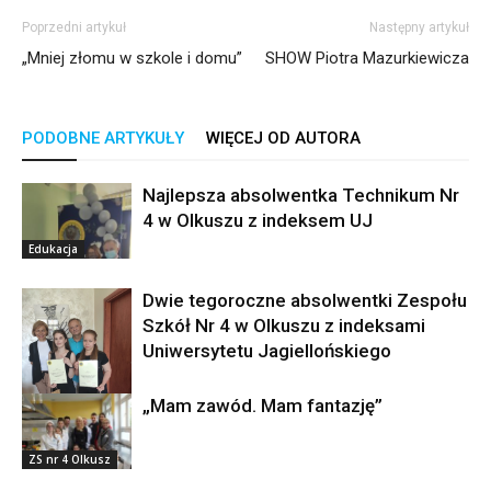
Poprzedni artykuł
Następny artykuł
„Mniej złomu w szkole i domu”
SHOW Piotra Mazurkiewicza
PODOBNE ARTYKUŁY
WIĘCEJ OD AUTORA
Najlepsza absolwentka Technikum Nr
4 w Olkuszu z indeksem UJ
Edukacja
Dwie tegoroczne absolwentki Zespołu
Szkół Nr 4 w Olkuszu z indeksami
Uniwersytetu Jagiellońskiego
„Mam zawód. Mam fantazję”
ZS nr 4 Olkusz
ZS nr 4 Olkusz