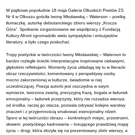
W piątkowe popołudnie 18 maja Galeria Olkuskich Poetów ZS
Nr 4 w Olkuszu gościła Iwonę Młodawską – Waterson – poetkę,
tłumaczkę, autorkę debiutanckiego zbioru wierszy „Krucza
Góra”. Spotkanie zorganizowane we współpracy z Fundacją
Kultury Afront zgromadziło wielu sympatyków i entuzjastów
literatury, a było czego posłuchać.
Tropy poetyckie w twórczości Iwony Młodawskiej – Waterson to
bardzo rozległe ścieżki interpretacyjne inspirowane ciekawymi,
głębokimi refleksjami. Momenty życia układają się tu w literacki
obraz rzeczywistości, komentowany z perspektywy osoby
mocno zakorzenionej w kulturze, świadomie w niej
uczestniczącej. Poezja autorki jest oszczędna w swym
wymiarze, tworzona zwartą, precyzyjną frazą, bogata w ładunek
emocjonalny – ładunek przejrzysty, który nie rozsadza wiersza
od środka, raczej go otacza, pozwala odrywać kolejne warstwy
znaczeń i z przyjemnością smakować esencjonalny rdzeń.
Sporo w tej twórczości obrazu – konkretnych miejsc, przestrzeni,
słowem: poetyckiego kadrowania – kreującego prawdziwą mapę
życia – drogi, która złożyła się na prezentowany zbiór wierszy, a