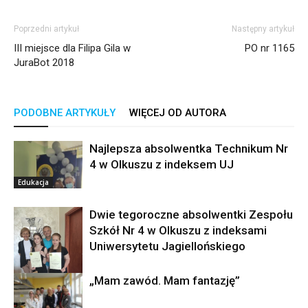
Poprzedni artykuł
Następny artykuł
III miejsce dla Filipa Gila w
PO nr 1165
JuraBot 2018
PODOBNE ARTYKUŁY
WIĘCEJ OD AUTORA
Najlepsza absolwentka Technikum Nr
4 w Olkuszu z indeksem UJ
Edukacja
Dwie tegoroczne absolwentki Zespołu
Szkół Nr 4 w Olkuszu z indeksami
Uniwersytetu Jagiellońskiego
„Mam zawód. Mam fantazję”
ZS nr 4 Olkusz