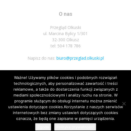
O nas
Przegląd Olkuski
ul. Marcina Bylicy 1/301
32-300 Olkusz
tel: 504 178 786
Napisz do nas:
biuro@przeglad.olkuski.pl
Ważne! Używamy plików cookies i podobnych rozwiązań
Podążaj za nami
technologicznych, aby personalizować zawartość i treści
reklamowe, a także do dostarczenia funkcji związanych z
mediami społecznościowymi i analizy ruchu na stronie. W
programie służącym do obsługi internetu można zmienić
ustawienia dotyczące cookies.Korzystanie z naszych serwisów
internetowych bez zmiany ustawień dotyczących cookies
oznacza, że będą one zapisane w pamięci urządzenia.
Nota prawna
Polityka prywatnosci
Kariera
Regulamin
Zgoda
Polityka prywatności
© Wszelkie prawa zastrzeżone 2020