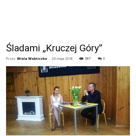
Śladami „Kruczej Góry”
Przez
Wiola Woźniczko
-
24 maja 2018
397
0