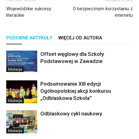
Poprzedni artykuł
Następny artykuł
Wojewódzkie sukcesy
O bezpiecznym korzystaniu z
literackie
internetu
PODOBNE ARTYKUŁY
WIĘCEJ OD AUTORA
Offset węglowy dla Szkoły
Podstawowej w Zawadzie
Edukacja
Podsumowanie XIII edycji
Ogólnopolskiej akcji konkursu
„Odblaskowa Szkoła”
Edukacja
Odblaskowy cykl naukowy
Edukacja