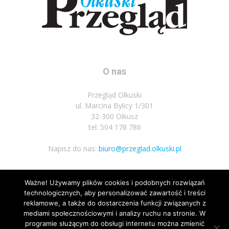
O nas
Przegląd Olkuski
ul. Marcina Bylicy 1/301
32-300 Olkusz
tel: 504 178 786
Napisz do nas:
biuro@przeglad.olkuski.pl
Ważne! Używamy plików cookies i podobnych rozwiązań
Podążaj za nami
technologicznych, aby personalizować zawartość i treści
reklamowe, a także do dostarczenia funkcji związanych z
mediami społecznościowymi i analizy ruchu na stronie. W
programie służącym do obsługi internetu można zmienić