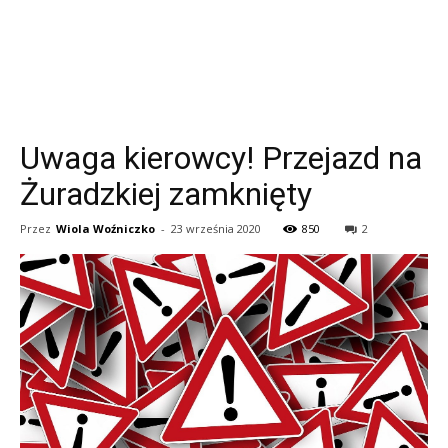
Uwaga kierowcy! Przejazd na
Żuradzkiej zamknięty
Przez
Wiola Woźniczko
-
23 września 2020
850
2