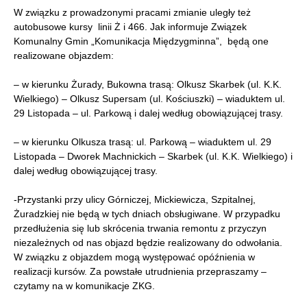
W związku z prowadzonymi pracami zmianie uległy też
autobusowe kursy linii Ż i 466. Jak informuje Związek
Komunalny Gmin „Komunikacja Międzygminna”, będą one
realizowane objazdem:
– w kierunku Żurady, Bukowna trasą: Olkusz Skarbek (ul. K.K.
Wielkiego) – Olkusz Supersam (ul. Kościuszki) – wiaduktem ul.
29 Listopada – ul. Parkową i dalej według obowiązującej trasy.
– w kierunku Olkusza trasą: ul. Parkową – wiaduktem ul. 29
Listopada – Dworek Machnickich – Skarbek (ul. K.K. Wielkiego) i
dalej według obowiązującej trasy.
-Przystanki przy ulicy Górniczej, Mickiewicza, Szpitalnej,
Żuradzkiej nie będą w tych dniach obsługiwane. W przypadku
przedłużenia się lub skrócenia trwania remontu z przyczyn
niezależnych od nas objazd będzie realizowany do odwołania.
W związku z objazdem mogą występować opóźnienia w
realizacji kursów. Za powstałe utrudnienia przepraszamy –
czytamy na w komunikacje ZKG.