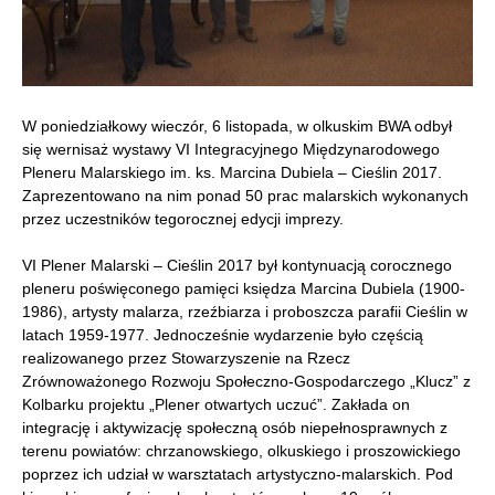
W poniedziałkowy wieczór, 6 listopada, w olkuskim BWA odbył
się wernisaż wystawy VI Integracyjnego Międzynarodowego
Pleneru Malarskiego im. ks. Marcina Dubiela – Cieślin 2017.
Zaprezentowano na nim ponad 50 prac malarskich wykonanych
przez uczestników tegorocznej edycji imprezy.
VI Plener Malarski – Cieślin 2017 był kontynuacją corocznego
pleneru poświęconego pamięci księdza Marcina Dubiela (1900-
1986), artysty malarza, rzeźbiarza i proboszcza parafii Cieślin w
latach 1959-1977. Jednocześnie wydarzenie było częścią
realizowanego przez Stowarzyszenie na Rzecz
Zrównoważonego Rozwoju Społeczno-Gospodarczego „Klucz” z
Kolbarku projektu „Plener otwartych uczuć”. Zakłada on
integrację i aktywizację społeczną osób niepełnosprawnych z
terenu powiatów: chrzanowskiego, olkuskiego i proszowickiego
poprzez ich udział w warsztatach artystyczno-malarskich. Pod