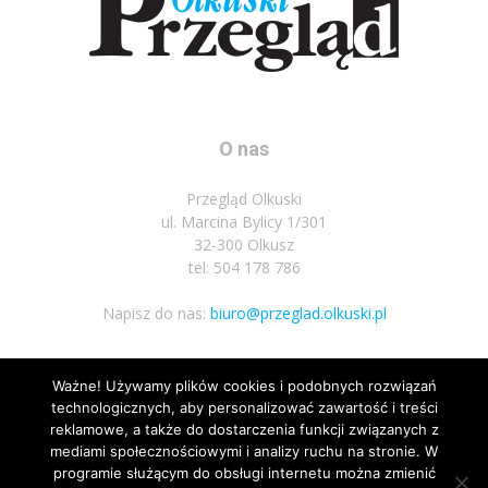
O nas
Przegląd Olkuski
ul. Marcina Bylicy 1/301
32-300 Olkusz
tel: 504 178 786
Napisz do nas:
biuro@przeglad.olkuski.pl
Ważne! Używamy plików cookies i podobnych rozwiązań
Podążaj za nami
technologicznych, aby personalizować zawartość i treści
reklamowe, a także do dostarczenia funkcji związanych z
mediami społecznościowymi i analizy ruchu na stronie. W
programie służącym do obsługi internetu można zmienić