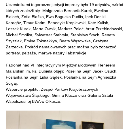
Uczestnikami tegorocznej edycji imprezy było 19 artystów, wśród
których znaleźli się: Małgorzata Bernacik-Kurek, Ewelina
Białoch, Zofia Błażko, Ewa Bogucka Pudlis, Ipek Denizli
Karagöz, Timur Karim, Benedykt Kroplewski, Kate Kulish,
Leszek Kurek, Marta Owsik, Mariusz Połeć, Artur Przebindowski,
Michał Smółka, Sylwester Stabryła, Stanisław Stach, Renata
Szyszlak, Emine Tokmakkya, Beata Wąsowska, Grażyna
Zarzecka. Pośród namalowanych prac można było zobaczyć
portrety, pejzaże, martwe natury i abstrakcje.
Patronat nad VI Integracyjnym Międzynarodowym Plenerem
Malarskim im. ks. Dubiela objęli: Poseł na Sejm Jacek Osuch,
Posłanka na Sejm Lidia Gądek, Posłanka na Sejm Agnieszka
Ścigaj.
Wsparcie projektu: Zespół Parków Krajobrazowych
Województwa Śląskiego, Gmina Klucze oraz Galeria Sztuki
Współczesnej BWA w Olkuszu.