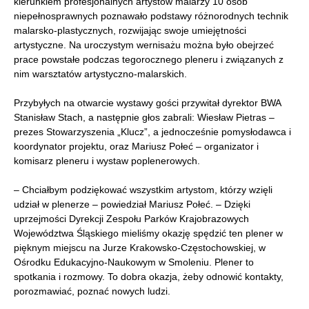
kierunkiem profesjonalnych artystów malarzy 10 osób
niepełnosprawnych poznawało podstawy różnorodnych technik
malarsko-plastycznych, rozwijając swoje umiejętności
artystyczne. Na uroczystym wernisażu można było obejrzeć
prace powstałe podczas tegorocznego pleneru i związanych z
nim warsztatów artystyczno-malarskich.
Przybyłych na otwarcie wystawy gości przywitał dyrektor BWA
Stanisław Stach, a następnie głos zabrali: Wiesław Pietras –
prezes Stowarzyszenia „Klucz”, a jednocześnie pomysłodawca i
koordynator projektu, oraz Mariusz Połeć – organizator i
komisarz pleneru i wystaw poplenerowych.
– Chciałbym podziękować wszystkim artystom, którzy wzięli
udział w plenerze – powiedział Mariusz Połeć. – Dzięki
uprzejmości Dyrekcji Zespołu Parków Krajobrazowych
Województwa Śląskiego mieliśmy okazję spędzić ten plener w
pięknym miejscu na Jurze Krakowsko-Częstochowskiej, w
Ośrodku Edukacyjno-Naukowym w Smoleniu. Plener to
spotkania i rozmowy. To dobra okazja, żeby odnowić kontakty,
porozmawiać, poznać nowych ludzi.