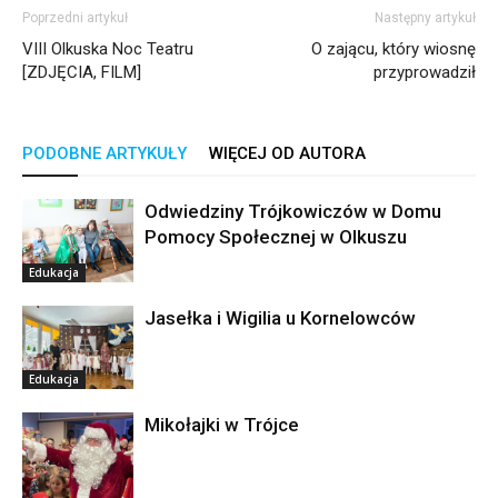
Poprzedni artykuł
Następny artykuł
VIII Olkuska Noc Teatru
O zającu, który wiosnę
[ZDJĘCIA, FILM]
przyprowadził
PODOBNE ARTYKUŁY
WIĘCEJ OD AUTORA
Odwiedziny Trójkowiczów w Domu
Pomocy Społecznej w Olkuszu
Edukacja
Jasełka i Wigilia u Kornelowców
Edukacja
Mikołajki w Trójce