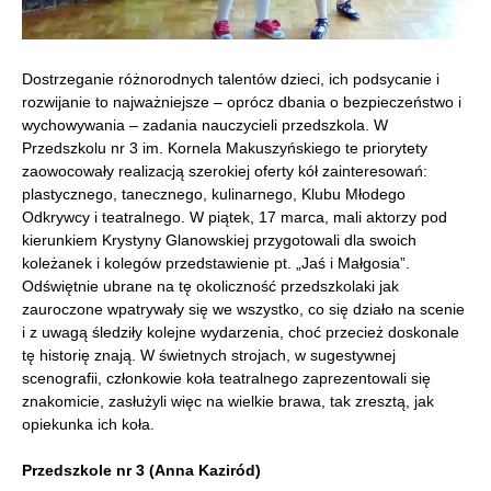
Dostrzeganie różnorodnych talentów dzieci, ich podsycanie i
rozwijanie to najważniejsze – oprócz dbania o bezpieczeństwo i
wychowywania – zadania nauczycieli przedszkola. W
Przedszkolu nr 3 im. Kornela Makuszyńskiego te priorytety
zaowocowały realizacją szerokiej oferty kół zainteresowań:
plastycznego, tanecznego, kulinarnego, Klubu Młodego
Odkrywcy i teatralnego.
W piątek, 17 marca, mali aktorzy pod
kierunkiem Krystyny Glanowskiej przygotowali dla swoich
koleżanek i kolegów przedstawienie pt. „Jaś i Małgosia”.
Odświętnie ubrane na tę okoliczność przedszkolaki jak
zauroczone wpatrywały się we wszystko, co się działo na scenie
i z uwagą śledziły kolejne wydarzenia, choć przecież doskonale
tę historię znają. W świetnych strojach, w sugestywnej
scenografii, członkowie koła teatralnego zaprezentowali się
znakomicie, zasłużyli więc na wielkie brawa, tak zresztą, jak
opiekunka ich koła.
Przedszkole nr 3 (Anna Kaziród)