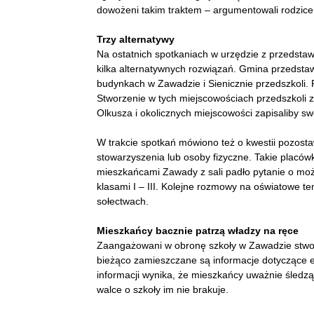
dowożeni takim traktem – argumentowali rodzic
Trzy alternatywy
Na ostatnich spotkaniach w urzędzie z przedsta
kilka alternatywnych rozwiązań. Gmina przedstaw
budynkach w Zawadzie i Sienicznie przedszkoli. 
Stworzenie w tych miejscowościach przedszkoli 
Olkusza i okolicznych miejscowości zapisaliby sw
W trakcie spotkań mówiono też o kwestii pozostaw
stowarzyszenia lub osoby fizyczne. Takie placówk
mieszkańcami Zawady z sali padło pytanie o moż
klasami I – III. Kolejne rozmowy na oświatowe 
sołectwach.
Mieszkańcy bacznie patrzą władzy na ręce
Zaangażowani w obronę szkoły w Zawadzie stworzy
bieżąco zamieszczane są informacje dotyczące ew
informacji wynika, że mieszkańcy uważnie śledzą
walce o szkoły im nie brakuje.