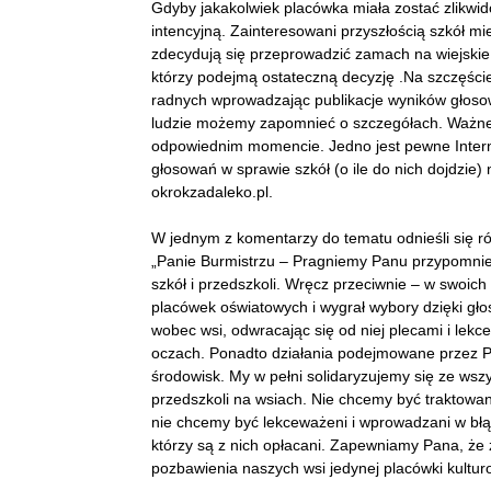
Gdyby jakakolwiek placówka miała zostać zlikwi
intencyjną. Zainteresowani przyszłością szkół m
zdecydują się przeprowadzić zamach na wiejskie s
którzy podejmą ostateczną decyzję .Na szczęście
radnych wprowadzając publikacje wyników głoso
ludzie możemy zapomnieć o szczegółach. Ważne 
odpowiednim momencie. Jedno jest pewne Interne
głosowań w sprawie szkół (o ile do nich dojdzie)
okrokzadaleko.pl.
W jednym z komentarzy do tematu odnieśli się ró
„Panie Burmistrzu – Pragniemy Panu przypomnieć
szkół i przedszkoli. Wręcz przeciwnie – w swoic
placówek oświatowych i wygrał wybory dzięki gło
wobec wsi, odwracając się od niej plecami i lekc
oczach. Ponadto działania podejmowane przez P
środowisk. My w pełni solidaryzujemy się ze wszy
przedszkoli na wsiach. Nie chcemy być traktowani
nie chcemy być lekceważeni i wprowadzani w bł
którzy są z nich opłacani. Zapewniamy Pana, że 
pozbawienia naszych wsi jedynej placówki kulturot