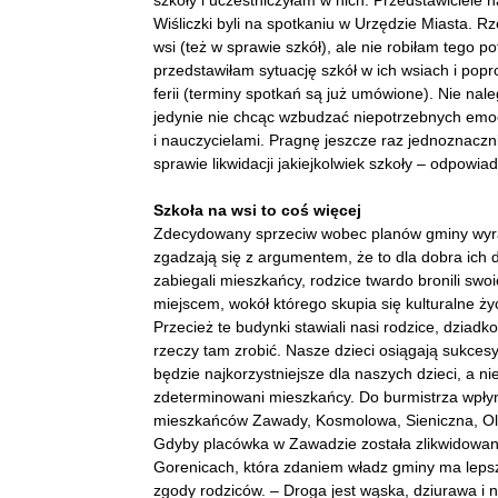
szkoły i uczestniczyłam w nich. Przedstawiciele n
Wiśliczki byli na spotkaniu w Urzędzie Miasta. Rz
wsi (też w sprawie szkół), ale nie robiłam tego 
przedstawiłam sytuację szkół w ich wsiach i pop
ferii (terminy spotkań są już umówione). Nie na
jedynie nie chcąc wzbudzać niepotrzebnych emoc
i nauczycielami. Pragnę jeszcze raz jednoznaczn
sprawie likwidacji jakiejkolwiek szkoły – odpowi
Szkoła na wsi to coś więcej
Zdecydowany sprzeciw wobec planów gminy wyraż
zgadzają się z argumentem, że to dla dobra ich d
zabiegali mieszkańcy, rodzice twardo bronili swoi
miejscem, wokół którego skupia się kulturalne ży
Przecież te budynki stawiali nasi rodzice, dziadk
rzeczy tam zrobić. Nasze dzieci osiągają sukcesy
będzie najkorzystniejsze dla naszych dzieci, a n
zdeterminowani mieszkańcy. Do burmistrza wpłynę
mieszkańców Zawady, Kosmolowa, Sieniczna, Olew
Gdyby placówka w Zawadzie została zlikwidowan
Gorenicach, która zdaniem władz gminy ma lepsz
zgody rodziców. – Droga jest wąska, dziurawa i ni