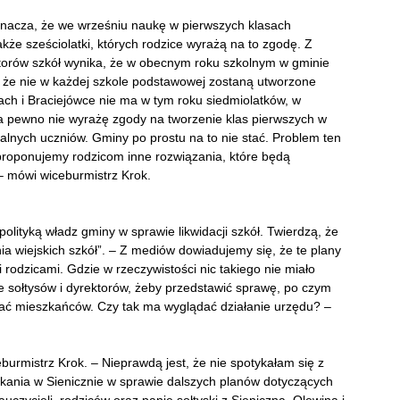
znacza, że we wrześniu naukę w pierwszych klasach
akże sześciolatki, których rodzice wyrażą na to zgodę. Z
torów szkół wynika, że w obecnym roku szkolnym w gminie
, że nie w każdej szkole podstawowej zostaną utworzone
ach i Braciejówce nie ma w tym roku siedmiolatków, w
a pewno nie wyrażę zgody na tworzenie klas pierwszych w
jalnych uczniów. Gminy po prostu na to nie stać. Problem ten
aproponujemy rodzicom inne rozwiązania, które będą
– mówi wiceburmistrz Krok.
olityką władz gminy w sprawie likwidacji szkół. Twierdzą, że
 wiejskich szkół”. – Z mediów dowiadujemy się, że te plany
rodzicami. Gdzie w rzeczywistości nic takiego nie miało
ie sołtysów i dyrektorów, żeby przedstawić sprawę, po czym
ować mieszkańców. Czy tak ma wyglądać działanie urzędu? –
burmistrz Krok. – Nieprawdą jest, że nie spotykałam się z
kania w Sienicznie w sprawie dalszych planów dotyczących