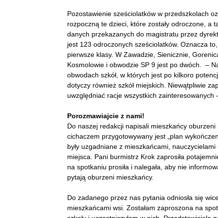
Pozostawienie sześciolatków w przedszkolach o
rozpoczną te dzieci, które zostały odroczone, a t
danych przekazanych do magistratu przez dyrek
jest 123 odroczonych sześciolatków. Oznacza to
pierwsze klasy. W Zawadzie, Sienicznie, Gorenic
Kosmolowie i obwodzie SP 9 jest po dwóch. – N
obwodach szkół, w których jest po kilkoro potenc
dotyczy również szkół miejskich. Niewątpliwie z
uwzględniać racje wszystkich zainteresowanych 
Porozmawiajcie z nami!
Do naszej redakcji napisali mieszkańcy oburzeni p
cichaczem przygotowywany jest „plan wykończenia
były uzgadniane z mieszkańcami, nauczycielami i 
miejsca. Pani burmistrz Krok zaprosiła potajemn
na spotkaniu prosiła i nalegała, aby nie inform
pytają oburzeni mieszkańcy.
Do zadanego przez nas pytania odniosła się wice
mieszkańcami wsi. Zostałam zaproszona na spot