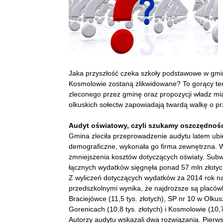
Jaka przyszłość czeka szkoły podstawowe w gmin
Kosmolowie zostaną zlikwidowane? To gorący te
zleconego przez gminę oraz propozycji władz mia
olkuskich sołectw zapowiadają twardą walkę o pr
Audyt oświatowy, czyli szukamy oszczędnoś
Gmina zleciła przeprowadzenie audytu latem ubie
demograficzne, wykonała go firma zewnętrzna. 
zmniejszenia kosztów dotyczących oświaty. Subw
łącznych wydatków sięgnęła ponad 57 mln złotyc
Z wyliczeń dotyczących wydatków za 2014 rok n
przedszkolnymi wynika, że najdroższe są placówki 
Braciejówce (11,5 tys. złotych), SP nr 10 w Olkusz
Gorenicach (10,8 tys. złotych) i Kosmolowie (10,7 
Autorzy audytu wskazali dwa rozwiązania. Pierws