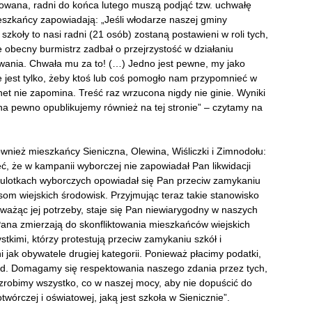
dowana, radni do końca lutego muszą podjąć tzw. uchwałę
ieszkańcy zapowiadają: „Jeśli włodarze naszej gminy
zkoły to nasi radni (21 osób) zostaną postawieni w roli tych,
 obecny burmistrz zadbał o przejrzystość w działaniu
wania. Chwała mu za to! (…) Jedno jest pewne, my jako
jest tylko, żeby ktoś lub coś pomogło nam przypomnieć w
t nie zapomina. Treść raz wrzucona nigdy nie ginie. Wyniki
 na pewno opublikujemy również na tej stronie” – czytamy na
wnież mieszkańcy Sieniczna, Olewina, Wiśliczki i Zimnodołu:
, że w kampanii wyborczej nie zapowiadał Pan likwidacji
h ulotkach wyborczych opowiadał się Pan przeciw zamykaniu
som wiejskich środowisk. Przyjmując teraz takie stanowisko
eważąc jej potrzeby, staje się Pan niewiarygodny w naszych
ana zmierzają do skonfliktowania mieszkańców wiejskich
stkimi, którzy protestują przeciw zamykaniu szkół i
 jak obywatele drugiej kategorii. Ponieważ płacimy podatki,
ąd. Domagamy się respektowania naszego zdania przez tych,
zrobimy wszystko, co w naszej mocy, aby nie dopuścić do
wórczej i oświatowej, jaką jest szkoła w Sienicznie”.