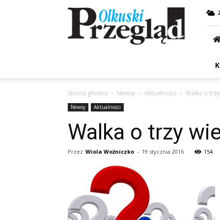
Przegląd
Olkuski
K
Strona główna
Newsy
Aktualności
Walka o trzy
Newsy
Aktualności
Walka o trzy wie
Przez
Wiola Woźniczko
-
19 stycznia 2016
154