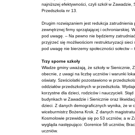
najniższej efektywności, czyli szkół w Zawadzie,
Przedszkola nr 13.
Drugim rozwiązaniem jest redukcja zatrudnienia p
zewnętrznej firmy sprzątającej i ochroniarskiej. 
pod uwagę. – Na pewno nie będziemy zatrudniać
przyjrzeć się możliwościom restrukturyzacji sieci 
pod uwagę nie bierzemy społeczności sołectw – 
Trzy sporne szkoły
Władze gminy uważają, że szkoły w Sienicznie, 
obecnie, z uwagi na liczbę uczniów i warunki lok
oświaty. Sześciolatki pozostawiono w przedszkolac
oddziałów przedszkolnych w przedszkola. Wydaj
korzystne dla dzieci, rodziców i nauczycieli. St
budynkach w Zawadzie i Sienicznie oraz likwidac
dzieci. Z danych demograficznych wynika, że w ci
wiceburmistrz Bożena Krok. Z danych magistratu 
Kosmolowie przewiduje się po 53 uczniów, a w Z
wygląda następująco: Gorenice 58 uczniów, Bra
uczniów.