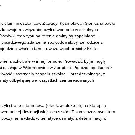
e.
wicielami mieszkańców Zawady, Kosmolowa i Sieniczna padło
iła swoje rozwiązanie, czyli utworzenie w szkolnych
Placówki tego typu na terenie gminy są zapełnione. –
z prawdziwego zdarzenia spowodowałoby, że rodzice z
oje dzieci właśnie tam – uważa wiceburmistrz Krok.
ienia szkół, ale w innej formule. Prowadzić by je mogły
i działają w Witeradowie i w Żuradzie. Podczas spotkania z
liwość utworzenia zespołu szkolno – przedszkolnego, z
tematy odbędą się we wszystkich zainteresowanych
li stronę internetową (okrokzadaleko.pl), na której na
entualnej likwidacji wiejskich szkół. Z zamieszczanych tam
 poczynania władz w tematyce oświaty, a determinacji w