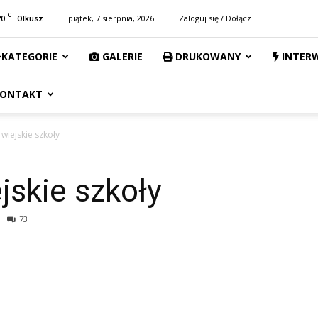
C
20
piątek, 7 sierpnia, 2026
Zaloguj się / Dołącz
Olkusz
KATEGORIE
GALERIE
DRUKOWANY
INTER
ONTAKT
 wiejskie szkoły
jskie szkoły
73