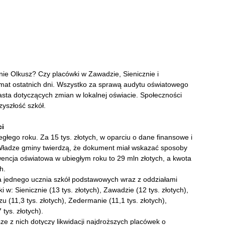
ie Olkusz? Czy placówki w Zawadzie, Sienicznie i
mat ostatnich dni. Wszystko za sprawą audytu oświatowego
sta dotyczących zmian w lokalnej oświacie. Społeczności
zyszłość szkół.
ci
głego roku. Za 15 tys. złotych, w oparciu o dane finansowe i
Władze gminy twierdzą, że dokument miał wskazać sposoby
encja oświatowa w ubiegłym roku to 29 mln złotych, a kwota
h.
a jednego ucznia szkół podstawowych wraz z oddziałami
w: Sienicznie (13 tys. złotych), Zawadzie (12 tys. złotych),
u (11,3 tys. złotych), Zedermanie (11,1 tys. złotych),
tys. złotych).
ze z nich dotyczy likwidacji najdroższych placówek o