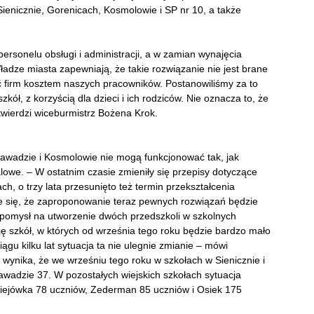
 Sienicznie, Gorenicach, Kosmolowie i SP nr 10, a także
ersonelu obsługi i administracji, a w zamian wynajęcia
Władze miasta zapewniają, że takie rozwiązanie nie jest brane
 firm kosztem naszych pracowników. Postanowiliśmy za to
szkół, z korzyścią dla dzieci i ich rodziców. Nie oznacza to, że
twierdzi wiceburmistrz Bożena Krok.
Zawadzie i Kosmolowie nie mogą funkcjonować tak, jak
alowe. – W ostatnim czasie zmieniły się przepisy dotyczące
h, o trzy lata przesunięto też termin przekształcenia
e się, że zaproponowanie teraz pewnych rozwiązań będzie
ąd pomysł na utworzenie dwóch przedszkoli w szkolnych
ję szkół, w których od września tego roku będzie bardzo mało
ągu kilku lat sytuacja ta nie ulegnie zmianie – mówi
wynika, że we wrześniu tego roku w szkołach w Sienicznie i
awadzie 37. W pozostałych wiejskich szkołach sytuacja
ciejówka 78 uczniów, Zederman 85 uczniów i Osiek 175