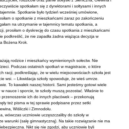
auczycieli, rodziców oraz panie sołtyski z Sieniczna, Olewina i
eczywiście spotkałam się z dyrektorami i sołtysami i innych
potajemnie. Spotkanie było tydzień wcześniej umówione,
rosiłam o spotkanie z mieszkańcami zaraz po zakończeniu
legałam na utrzymanie w tajemnicy tematu spotkania, a
ji, prosiłam o dyskrecję do czasu spotkania z mieszkańcami
ie podkreślić, że nie zapadła żadna wiążąca decyzja w
ada Bożena Krok.
ają rodzice i mieszkańcy wymienionych sołectw. Nie
zieci. Podczas ostatnich spotkań w magistracie, o które
ch racji, podkreślając, że w wielu miejscowościach szkoła jest
cie wsi. – Likwidacja szkoły spowoduje, że wieś umrze.
owie. To kawałek naszej historii. Sami jesteśmy gotowi wiele
 w nauce i sporcie, te szkoły muszą pozostać. Właśnie to
ie przenoszenie ich do innych placówek – przekonują
ły też pisma w tej sprawie podpisane przez setki
ina, Wiśliczki i Zimnodołu.
a, wówczas uczniowie uczęszczaliby do szkoły w
e warunki (salę gimnastyczną). Na takie rozwiązanie nie ma
ebezpieczna. Nikt się nie zgodzi, aby uczniowie byli