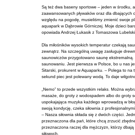
Są też dwa baseny sportowe – jeden w środku, a 
zaawansowanych pływaków oraz dla dbających o 
względu na pogodę, musieliśmy zmienić swoje pla
aquapark w Dąbrowie Górniczej. Moje dzieci bardz
opowiada Andrzej Łukasik z Tomaszowa Lubelskie
Dla miłośników wysokich temperatur czekają sau
zewnątrz. Na szczególną uwagę zasługuje drewn
saunowiczów przygotowano saunę ekstremalną. 
saunowaniu. Jest pierwsza w Polsce, bo u nas je
Sitarski, prokurent w Aquaparku. – Polega to na 
sekund piec jest polewany wodą. To daje wilgotn
„Nemo” to przede wszystkim relaks. Można wybr
masaże, do groty z wodospadem albo do groty sol
uspokajająca muzyka każdego wprowadzą w błogi
swoją kondycję, czeka siłownia z profesjonalnym
– Nasza siłownia składa się z dwóch części. Jed
przeznaczona dla pań, które chcą zrzucić zbędne
przeznaczona raczej dla mężczyzn, którzy dbają 
siłowych.