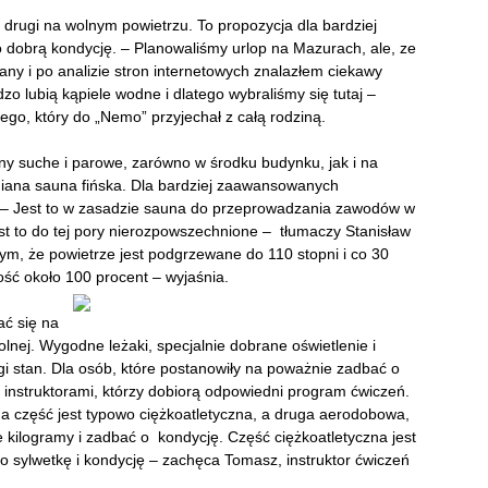
drugi na wolnym powietrzu. To propozycja dla bardziej
dobrą kondycję. – Planowaliśmy urlop na Mazurach, ale, ze
ny i po analizie stron internetowych znalazłem ciekawy
o lubią kąpiele wodne i dlatego wybraliśmy się tutaj –
go, który do „Nemo” przyjechał z całą rodziną.
ny suche i parowe, zarówno w środku budynku, jak i na
iana sauna fińska. Dla bardziej zaawansowanych
– Jest to w zasadzie sauna do przeprowadzania zawodów w
st to do tej pory nierozpowszechnione – tłumaczy Stanisław
tym, że powietrze jest podgrzewane do 110 stopni i co 30
ość około 100 procent – wyjaśnia.
ać się na
nej. Wygodne leżaki, specjalnie dobrane oświetlenie i
 stan. Dla osób, które postanowiły na poważnie zadbać o
i instruktorami, którzy dobiorą odpowiedni program ćwiczeń.
na część jest typowo ciężkoatletyczna, a druga aerodobowa,
 kilogramy i zadbać o kondycję. Część ciężkoatletyczna jest
o sylwetkę i kondycję – zachęca Tomasz, instruktor ćwiczeń