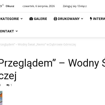
C
23
czwartek, 6 sierpnia, 2026
Zaloguj się / Dołącz
Olkusz
KATEGORIE
GALERIE
DRUKOWANY
INTER
ONTAKT
rzeglądem” – Wodny Świat „Nemo” w Dąbrowie Górniczej
Przeglądem” – Wodny 
czej
8
1