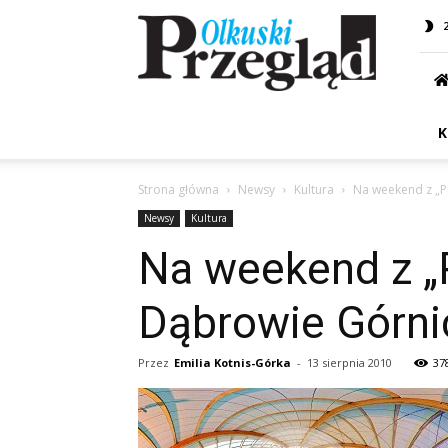
Przegląd
Olkuski
K
Strona główna
Newsy
Kultura
Na weekend z „P
Newsy
Kultura
Na weekend z „
Dąbrowie Górni
Przez
Emilia Kotnis-Górka
-
13 sierpnia 2010
37