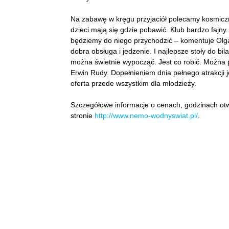
Na zabawę w kręgu przyjaciół polecamy kosmiczną 
dzieci mają się gdzie pobawić. Klub bardzo fajny.
będziemy do niego przychodzić – komentuje Olga
dobra obsługa i jedzenie. I najlepsze stoły do bil
można świetnie wypocząć. Jest co robić. Można p
Erwin Rudy. Dopełnieniem dnia pełnego atrakcji 
oferta przede wszystkim dla młodzieży.
Szczegółowe informacje o cenach, godzinach otw
stronie
http://www.nemo-wodnyswiat.pl/
.