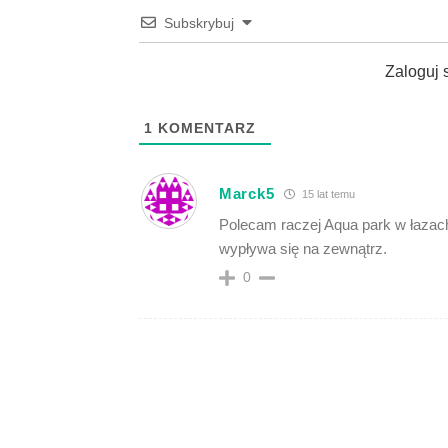
Subskrybuj
Zaloguj 
1
KOMENTARZ
Marck5
15 lat temu
Polecam raczej Aqua park w łazach. B
wypływa się na zewnątrz.
0