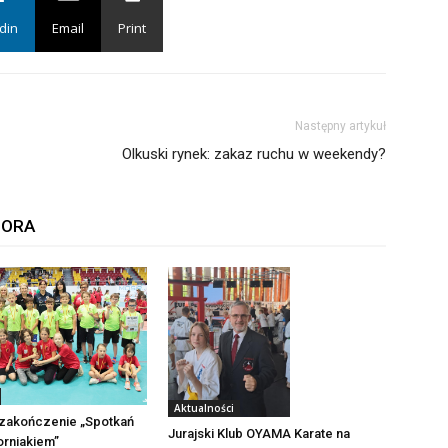
din
Email
Print
Następny artykuł
Olkuski rynek: zakaz ruchu w weekendy?
TORA
Aktualności
 zakończenie „Spotkań
Jurajski Klub OYAMA Karate na
orniakiem”