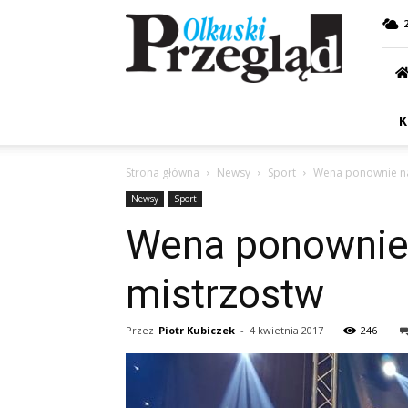
Przegląd
Olkuski
K
Strona główna
Newsy
Sport
Wena ponownie na 
Newsy
Sport
Wena ponownie 
mistrzostw
Przez
Piotr Kubiczek
-
4 kwietnia 2017
246