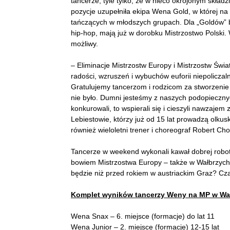
tancerze, tyle tylko, że w nieco okrojonym składz
pozycje uzupełniła ekipa Wena Gold, w której na 
tańczących w młodszych grupach. Dla „Goldów” by
hip-hop, mają już w dorobku Mistrzostwo Polski. 
możliwy.
– Eliminacje Mistrzostw Europy i Mistrzostw Świa
radości, wzruszeń i wybuchów euforii niepolicza
Gratulujemy tancerzom i rodzicom za stworzenie t
nie było. Dumni jesteśmy z naszych podopiecznyc
konkurowali, to wspierali się i cieszyli nawzajem
Lebiestowie, którzy już od 15 lat prowadzą olkus
również wieloletni trener i choreograf Robert Ch
Tancerze w weekend wykonali kawał dobrej robot
bowiem Mistrzostwa Europy – także w Wałbrzychu,
będzie niż przed rokiem w austriackim Graz? Cz
Komplet wyników tancerzy Weny na MP w Wa
Wena Snax – 6. miejsce (formacje) do lat 11
Wena Junior – 2. miejsce (formacje) 12-15 lat