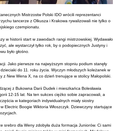
tanecznych Mistrzostw Polski IDO wrócili reprezentanci
chu tancerze z Olkusza i Krakowa rywalizowali nie tylko o
pejskiego czempionatu.
zy w historii start w zawodach rangi mistrzowskiej. Wydawało
ć, ale wystarczył tylko rok, by o podopiecznych Justyny i
wu było głośno.
macji. Jako pierwsze na najwyższym stopniu podium stanęły
 dzieciaki do 11. roku życia. Wyczyn młodszych koleżanek w
yny z New Wena X, na co dzień trenujące w stolicy Małopolski.
odzącej z Bukowna Darii Dudek i mieszkańca Bolesławia
rii 12-15 lat. Na ten sukces ciężko sobie zapracowali, a
częścia w kategoriach indywidualnych miały siostry
ka w Electric Boogie Wiktoria Włoszczyk. Dziewczyny startujące
pozycjach.
e srebro dla Weny zdobyła duża formacja Juniorów. Ci sami