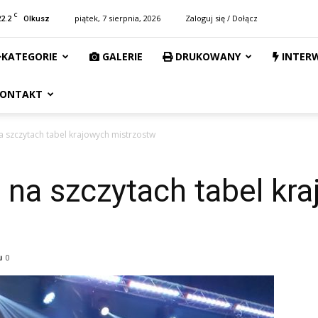
C
22.2
piątek, 7 sierpnia, 2026
Zaloguj się / Dołącz
Olkusz
KATEGORIE
GALERIE
DRUKOWANY
INTER
ONTAKT
szczytach tabel krajowych mistrzostw
na szczytach tabel kr
0