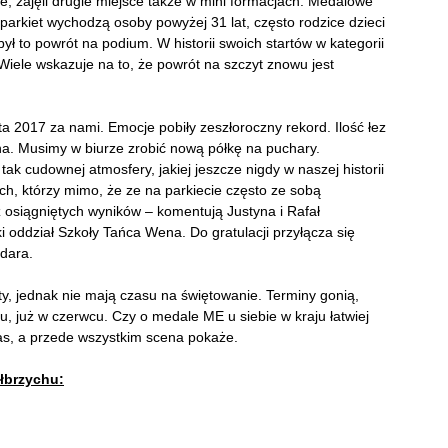
ie, zajęli drugie miejsce także w mini formacjach. Medalowe
parkiet wychodzą osoby powyżej 31 lat, często rodzice dzieci
ł to powrót na podium. W historii swoich startów w kategorii
Wiele wskazuje na to, że powrót na szczyt znowu jest
ta 2017 za nami. Emocje pobiły zeszłoroczny rekord. Ilość łez
lna. Musimy w biurze zrobić nową półkę na puchary.
ak cudownej atmosfery, jakiej jeszcze nigdy w naszej historii
h, którzy mimo, że ze na parkiecie często ze sobą
 z osiągniętych wyników – komentują Justyna i Rafał
ki oddział Szkoły Tańca Wena. Do gratulacji przyłącza się
odara.
y, jednak nie mają czasu na świętowanie. Terminy gonią,
 już w czerwcu. Czy o medale ME u siebie w kraju łatwiej
as, a przede wszystkim scena pokaże.
łbrzychu: