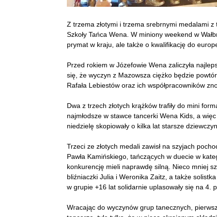
Z trzema złotymi i trzema srebrnymi medalami z 
Szkoły Tańca Wena. W miniony weekend w Wałbrzy
prymat w kraju, ale także o kwalifikację do euro
Przed rokiem w Józefowie Wena zaliczyła najleps
się, że wyczyn z Mazowsza ciężko będzie powtórzy
Rafała Lebiestów oraz ich współpracowników zno
Dwa z trzech złotych krążków trafiły do mini for
najmłodsze w stawce tancerki Wena Kids, a więc
niedzielę skopiowały o kilka lat starsze dziewcz
Trzeci ze złotych medali zawisł na szyjach poch
Pawła Kamińskiego, tańczących w duecie w katego
konkurencję mieli naprawdę silną. Nieco mniej sz
bliźniaczki Julia i Weronika Zaitz, a także solist
w grupie +16 lat solidarnie uplasowały się na 4. 
Wracając do wyczynów grup tanecznych, pierwsz