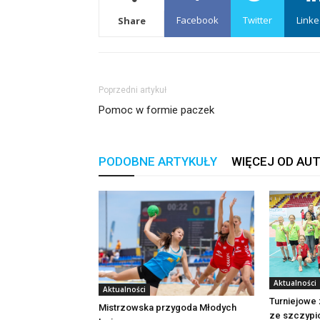
Facebook
Twitter
Linke
Share
Poprzedni artykuł
Pomoc w formie paczek
PODOBNE ARTYKUŁY
WIĘCEJ OD AU
Aktualności
Aktualności
Turniejowe
Mistrzowska przygoda Młodych
ze szczypi