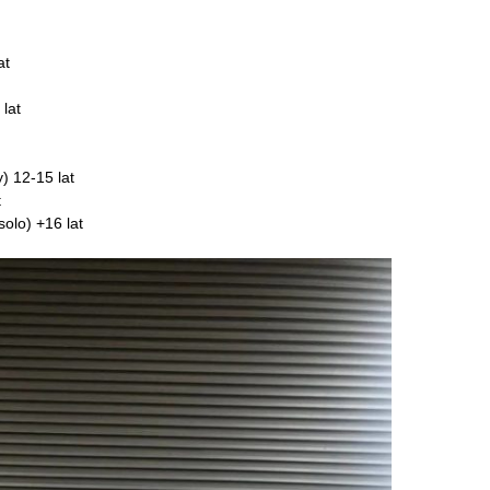
at
lat
) 12-15 lat
t
solo) +16 lat