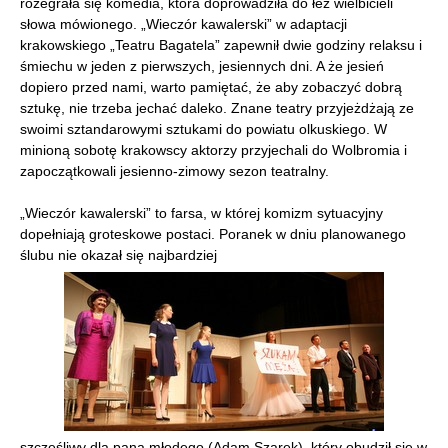
rozegrała się komedia, która doprowadziła do łez wielbicieli
słowa mówionego. „Wieczór kawalerski” w adaptacji
krakowskiego „Teatru Bagatela” zapewnił dwie godziny relaksu i
śmiechu w jeden z pierwszych, jesiennych dni. A że jesień
dopiero przed nami, warto pamiętać, że aby zobaczyć dobrą
sztukę, nie trzeba jechać daleko. Znane teatry przyjeżdżają ze
swoimi sztandarowymi sztukami do powiatu olkuskiego. W
minioną sobotę krakowscy aktorzy przyjechali do Wolbromia i
zapoczątkowali jesienno-zimowy sezon teatralny.
„Wieczór kawalerski” to farsa, w której komizm sytuacyjny
dopełniają groteskowe postaci. Poranek w dniu planowanego
ślubu nie okazał się najbardziej
szczęśliwy dla pana młodego (Adam Szarek), który obudził się w