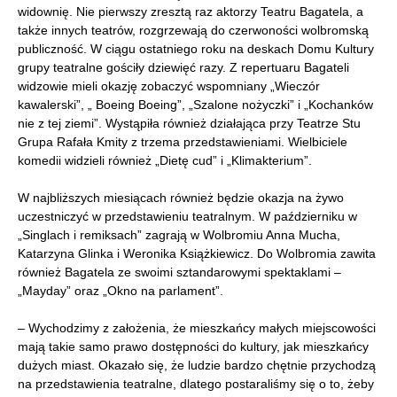
widownię. Nie pierwszy zresztą raz aktorzy Teatru Bagatela, a
także innych teatrów, rozgrzewają do czerwoności wolbromską
publiczność. W ciągu ostatniego roku na deskach Domu Kultury
grupy teatralne gościły dziewięć razy. Z repertuaru Bagateli
widzowie mieli okazję zobaczyć wspomniany „Wieczór
kawalerski”, „ Boeing Boeing”, „Szalone nożyczki” i „Kochanków
nie z tej ziemi”. Wystąpiła również działająca przy Teatrze Stu
Grupa Rafała Kmity z trzema przedstawieniami. Wielbiciele
komedii widzieli również „Dietę cud” i „Klimakterium”.
W najbliższych miesiącach również będzie okazja na żywo
uczestniczyć w przedstawieniu teatralnym. W październiku w
„Singlach i remiksach” zagrają w Wolbromiu Anna Mucha,
Katarzyna Glinka i Weronika Książkiewicz. Do Wolbromia zawita
również Bagatela ze swoimi sztandarowymi spektaklami –
„Mayday” oraz „Okno na parlament”.
– Wychodzimy z założenia, że mieszkańcy małych miejscowości
mają takie samo prawo dostępności do kultury, jak mieszkańcy
dużych miast. Okazało się, że ludzie bardzo chętnie przychodzą
na przedstawienia teatralne, dlatego postaraliśmy się o to, żeby