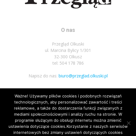
O nas
Przegląd Olkuski
ul. Marcina Bylicy 1/301
32-300 Olkusz
tel: 504 178 786
Napisz do nas:
biuro@przeglad.olkuski.pl
Ważne! Używamy plików cookies i podobnych rozwiązań
Podążaj za nami
technologicznych, aby personalizować zawartość i treści
reklamowe, a także do dostarczenia funkcji związanych z
mediami społecznościowymi i analizy ruchu na stronie. W
programie służącym do obsługi internetu można zmienić
ustawienia dotyczące cookies.Korzystanie z naszych serwisów
internetowych bez zmiany ustawień dotyczących cookies
1