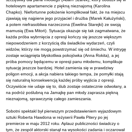
hotelowym apartamencie z piękną nieznajomą (Karolina
Chapko). Niefortunne położenie komplikował fakt, że na miejscu
zjawiają się najpierw jego przyjaciel i drużba (Marek Kałużyński),
a potem niefrasobliwa narzeczona (Ewelina Starejki) ze swoją
mamusią (Ewa Mitoń). Sytuacja okazuje się tak zagmatwana, że
każda próba wybrnięcia z opresji kończy się jeszcze większym
niepowodzeniem z korzyścią dla świadków wydarzeń, czyli
widzów, którzy nie mogą powstrzymać się od śmiechu. W intrygę
zostaje wciągnięta błyskotliwa pokojówka (Anna Rokita), a jej
próba pomocy będącemu w opresji panu młodemu, komplikuje
sytuację jeszcze bardziej. Hotel zamienia się w prawdziwy
poligon emocji, a akcja nabiera takiego tempa, że pomyłki stają
się naturalną konsekwencją każdej próby wyjścia z opresji.
Oczywiście nie udaje się to, ślub zostaje ostatecznie odwołany, a
na podróż poślubną na Jamajkę pan młody zaprasza piękną
nieznajomą, sprawczynię całego zamieszania.
Sobotni spektakl był pierwszym przedstawieniem wyjazdowym
sztuki Roberta Hawdona w reżyserii Pawła Pitery po jej
premierze w maju 2012 roku. Aplauz publiczności świadczy o
tym, że zespół aktorski stanął na wysokości zadania i oczarował