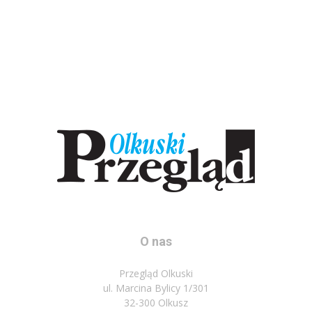
O nas
Przegląd Olkuski
ul. Marcina Bylicy 1/301
32-300 Olkusz