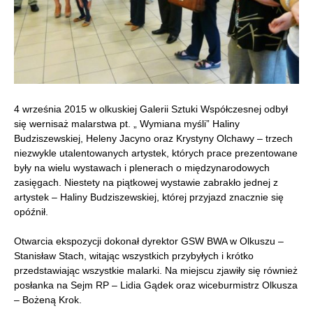
4 września 2015 w olkuskiej Galerii Sztuki Współczesnej odbył
się wernisaż malarstwa pt. „ Wymiana myśli” Haliny
Budziszewskiej, Heleny Jacyno oraz Krystyny Olchawy – trzech
niezwykle utalentowanych artystek, których prace prezentowane
były na wielu wystawach i plenerach o międzynarodowych
zasięgach. Niestety na piątkowej wystawie zabrakło jednej z
artystek – Haliny Budziszewskiej, której przyjazd znacznie się
opóźnił.
Otwarcia ekspozycji dokonał dyrektor GSW BWA w Olkuszu –
Stanisław Stach, witając wszystkich przybyłych i krótko
przedstawiając wszystkie malarki. Na miejscu zjawiły się również
posłanka na Sejm RP – Lidia Gądek oraz wiceburmistrz Olkusza
– Bożeną Krok.