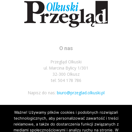
O nas
Przegląd Olkuski
ul. Marcina Bylicy 1/301
32-300 Olkusz
tel: 504 178 786
Napisz do nas:
biuro@przeglad.olkuski.pl
Ważne! Używamy plików cookies i podobnych rozwiązań
Podążaj za nami
technologicznych, aby personalizować zawartość i treści
reklamowe, a także do dostarczenia funkcji związanych z
mediami społecznościowymi i analizy ruchu na stronie. W