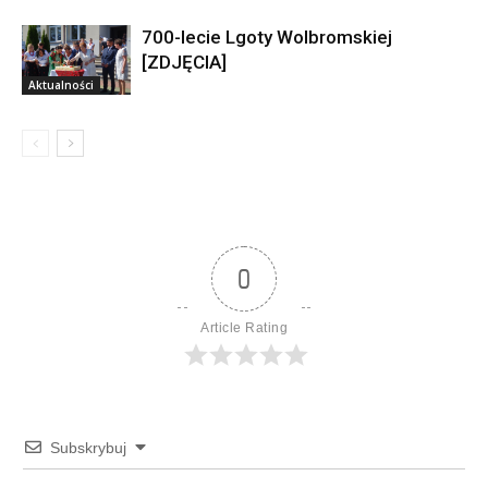
700-lecie Lgoty Wolbromskiej
[ZDJĘCIA]
Aktualności
0
Article Rating
Subskrybuj