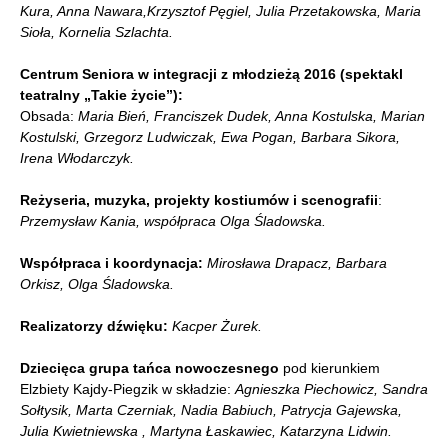
Kura, Anna Nawara,Krzysztof Pęgiel, Julia Przetakowska, Maria
Sioła, Kornelia Szlachta.
Centrum Seniora w integracji z młodzieżą 2016 (spektakl
teatralny „Takie życie”):
Obsada:
Maria Bień, Franciszek Dudek, Anna Kostulska, Marian
Kostulski, Grzegorz Ludwiczak, Ewa Pogan, Barbara Sikora,
Irena Włodarczyk.
Reżyseria, muzyka, projekty kostiumów i scenografii
:
Przemysław Kania, współpraca Olga Śladowska.
Współpraca i koordynacja:
Mirosława Drapacz, Barbara
Orkisz, Olga Śladowska.
Realizatorzy dźwięku:
Kacper Żurek.
Dziecięca grupa tańca nowoczesnego
pod kierunkiem
Elzbiety Kajdy-Piegzik w składzie:
Agnieszka Piechowicz, Sandra
Sołtysik, Marta Czerniak, Nadia Babiuch, Patrycja Gajewska,
Julia Kwietniewska , Martyna Łaskawiec, Katarzyna Lidwin.