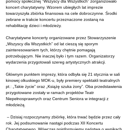
pomocy społecznej ”Wszyscy dla Wszystkich” zorganizowało
koncert charytatywny. Wzorem ubiegłych lat imprezie
towarzyszyła zbiórka finansowa na cele dobroczynne. Środki
zebrane w trakcie koncertu przeznaczone zostaną na
rehabilitację dzieci i młodzieży.
Charytatywne koncerty organizowane przez Stowarzyszenie
„Wszyscy dla Wszystkich” od lat cieszą się sporym
zainteresowaniem tych, którzy chętnie pomagają
potrzebującym. Nie inaczej było i tym razem. Organizatorzy
wydarzenia przygotowali szereg artystycznych atrakcji.
Głównym punktem imprezy, która odbyła się 21 stycznia w sali
kinowej olkuskiego MOK-u, były premiery spektakli teatralnych
pt.: „Takie życie” oraz „Książę szuka żony”. Oba przedstawienia
przygotowane zostały w ramach projektów Teatr
Niepełnosprawnych oraz Centrum Seniora w integracji z
młodzieżą.
– Dzisiaj rozpoczynamy zbiórkę, która trwać będzie przez cały
rok. Jej podsumowanie nastąpi podczas XII Koncertu
Charytatywnego. Wówczas poinformujemy państwa o wynikach