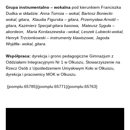
Grupa instrumentalno – wokalna
pod kierunkiem Franciszka
Dudka w składzie:
Anna Tomsia – wokal, Bartosz Boniecki-
wokal, gitara, Klaudia Figurska – gitara, Przemysław Arnold –
gitara, Kazimierz Specjał-gitara basowa, Mateusz Syguła –
akordeon, Maria Kordaszewska –wokal, Leszek Lubiecki-wokal,
Henryk Trzcionkowski – instrumenty klawiszowe, Jagoda
Wojdtła- wokal, gitara.
Współpraca:
dyrekcja i grono pedagogiczne Gimnazjum z
Oddziałami Integracyjnymi Nr 1 w Olkuszu, Stowarzyszenie na
Rzecz Osób z Upośledzeniem Umysłowym Koło w Olkuszu,
dyrekcja i pracownicy MOK w Olkuszu.
{joomplu:65785}{joomplu:65771}{joomplu:65763}