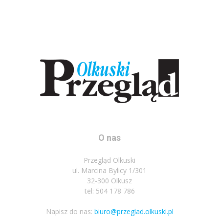
O nas
Przegląd Olkuski
ul. Marcina Bylicy 1/301
32-300 Olkusz
tel: 504 178 786
Napisz do nas:
biuro@przeglad.olkuski.pl