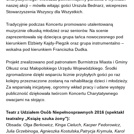
naszej akcji – mówiła witając gości Urszula Bednarz, wiceprezes
Stowarzyszenia Wszyscy dla Wszystkich.
Tradycyjnie podczas Koncertu promowano utalentowaną
muzycznie olkuską młodzież oraz seniorów. Na scenie
zaprezentowała się dziecięca grupa tańca nowoczesnego pod
kierunkiem Elzbiety Kajdy-Piegzik oraz grupa instrumentalno –
wokalna pod kierunkiem Franciszka Dudka.
Projekt zrealizowano pod patronatem Burmistrza Miasta i Gminy
Olkusz oraz Małopolskiego Urzędu Wojewódzkiego. Środki
zgromadzone dzięki wsparciu licznie przybyłych gości po raz
kolejny przeznaczone zostaną na rehabilitację dzieci i młodzieży.
Za wspaniałą inicjatywę, ogromny wkład pracy i udane występy
publiczność dziękowała twórcom Koncertu Charytatywnego
owacjami na stojąco.
Teatr z Udziałem Osób Niepełnosprawnych 2016 (spektakl
teatralny „Książę szuka żony”):
Obsada:
Olga Berkowicz, Kinga Cieluch, Kacper Fedorowicz,
Julia Grzebinoga, Agnieszka Kostulska,Patrycja Krymula, Karol