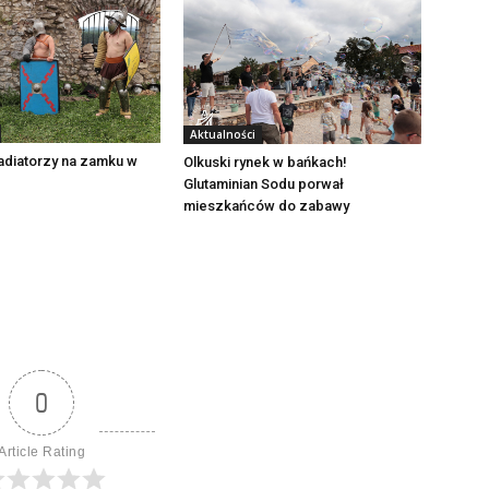
Aktualności
adiatorzy na zamku w
Olkuski rynek w bańkach!
Glutaminian Sodu porwał
mieszkańców do zabawy
0
Article Rating