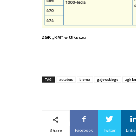
ZGK „KM” w Olkuszu
TAGI
autobus
biema
gajewskiego
zgk k
Facebook
Twitter
Linke
Share