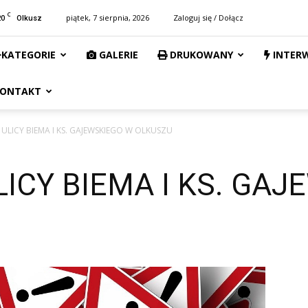
C
20
piątek, 7 sierpnia, 2026
Zaloguj się / Dołącz
Olkusz
KATEGORIE
GALERIE
DRUKOWANY
INTER
ONTAKT
 ULICY BIEMA I KS. GAJEWSKIEGO W OLKUSZU
ICY BIEMA I KS. GA