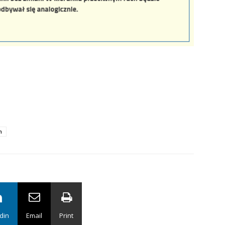
m
din
Email
Print