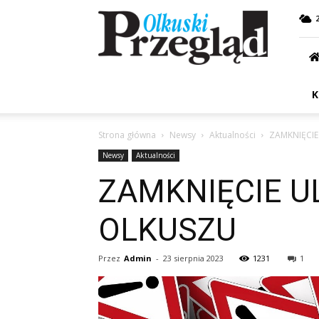
Przegląd
Olkuski
K
Strona główna
Newsy
Aktualności
ZAMKNIĘCIE
Newsy
Aktualności
ZAMKNIĘCIE UL
OLKUSZU
Przez
Admin
-
23 sierpnia 2023
1231
1