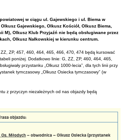
owiatowej w ciągu ul. Gajewskiego i ul. Biema w
: Olkusz Gajewskiego, Olkusz Kościół, Olkusz Biema,
nii M), Olkusz Klub Przyjaźń nie będą obsługiwane przez
kach, Olkusz Nałkowskiej w kierunku centrum.
 ZZ, ZP, 457, 460, 464, 465, 466, 470, 474 będą kursować
beli poniżej. Dodatkowo linie: G, ZZ, ZP, 460, 464, 465,
ugiwały przystanku „Olkusz 1000-lecia”, dla tych linii przy
rzystanek tymczasowy „Olkusz Osiecka tymczasowy” (w
tu z przyczyn niezależnych od nas objazdy będą