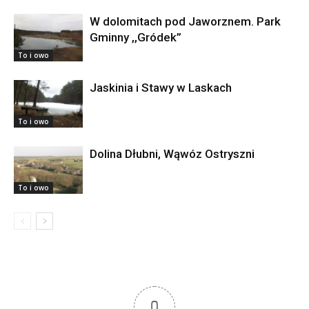
W dolomitach pod Jaworznem. Park
Gminny ,,Gródek”
To i owo
Jaskinia i Stawy w Laskach
To i owo
Dolina Dłubni, Wąwóz Ostryszni
To i owo
0