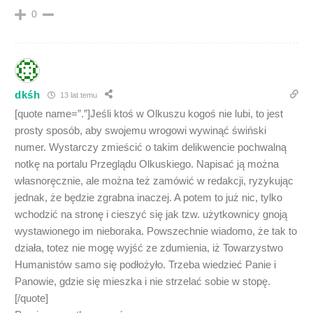
0
dkśh
13 lat temu
[quote name=”.”]Jeśli ktoś w Olkuszu kogoś nie lubi, to jest
prosty sposób, aby swojemu wrogowi wywinąć świński
numer. Wystarczy zmieścić o takim delikwencie pochwalną
notkę na portalu Przeglądu Olkuskiego. Napisać ją można
własnoręcznie, ale można też zamówić w redakcji, ryzykując
jednak, że będzie zgrabna inaczej. A potem to już nic, tylko
wchodzić na stronę i cieszyć się jak tzw. użytkownicy gnoją
wystawionego im nieboraka. Powszechnie wiadomo, że tak to
działa, totez nie mogę wyjść ze zdumienia, iż Towarzystwo
Humanistów samo się podłożyło. Trzeba wiedzieć Panie i
Panowie, gdzie się mieszka i nie strzelać sobie w stopę.
[/quote]