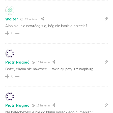
Wolter
13 lat temu
Albo nie, nie nawrócę się, bóg nie istnieje przecież.
0
Piotr Nogieć
13 lat temu
Boże, chyba się nawrócę… takie głupoty już wypisuję…
0
Piotr Nogieć
13 lat temu
Na katechezę!!! A nie do klubu świeckiego humanisty!