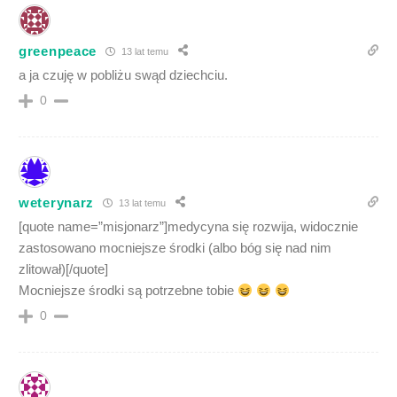
greenpeace
13 lat temu
a ja czuję w pobliżu swąd dziechciu.
0
weterynarz
13 lat temu
[quote name=”misjonarz”]medycyna się rozwija, widocznie
zastosowano mocniejsze środki (albo bóg się nad nim
zlitował)[/quote]
Mocniejsze środki są potrzebne tobie
0