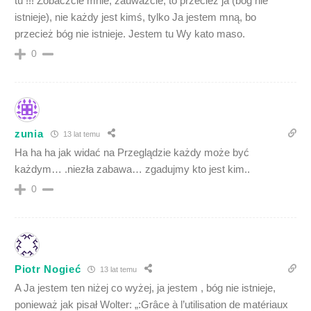
tu !!! Zobaczcie mnie, zauważcie, to przecież ja (bóg nie
istnieje), nie każdy jest kimś, tylko Ja jestem mną, bo
przecież bóg nie istnieje. Jestem tu Wy kato maso.
0
zunia
13 lat temu
Ha ha ha jak widać na Przeglądzie każdy może być
każdym… .niezła zabawa… zgadujmy kto jest kim..
0
Piotr Nogieć
13 lat temu
A Ja jestem ten niżej co wyżej, ja jestem , bóg nie istnieje,
ponieważ jak pisał Wolter: „:Grâce à l’utilisation de matériaux