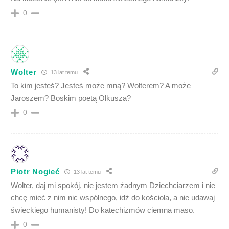
0
Wolter
13 lat temu
To kim jesteś? Jesteś może mną? Wolterem? A może
Jaroszem? Boskim poetą Olkusza?
0
Piotr Nogieć
13 lat temu
Wolter, daj mi spokój, nie jestem żadnym Dziechciarzem i nie
chcę mieć z nim nic wspólnego, idź do kościoła, a nie udawaj
świeckiego humanisty! Do katechizmów ciemna maso.
0