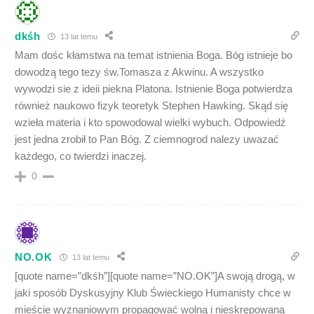
dkśh
13 lat temu
Mam dośc kłamstwa na temat istnienia Boga. Bóg istnieje bo
dowodzą tego tezy św.Tomasza z Akwinu. A wszystko
wywodzi sie z ideii piekna Platona. Istnienie Boga potwierdza
również naukowo fizyk teoretyk Stephen Hawking. Skąd się
wzieła materia i kto spowodowal wielki wybuch. Odpowiedź
jest jedna zrobił to Pan Bóg. Z ciemnogrod nalezy uwazać
każdego, co twierdzi inaczej.
0
NO.OK
13 lat temu
[quote name=”dkśh”][quote name=”NO.OK”]A swoją drogą, w
jaki sposób Dyskusyjny Klub Świeckiego Humanisty chce w
mieście wyznaniowym propagować wolną i nieskrępowaną