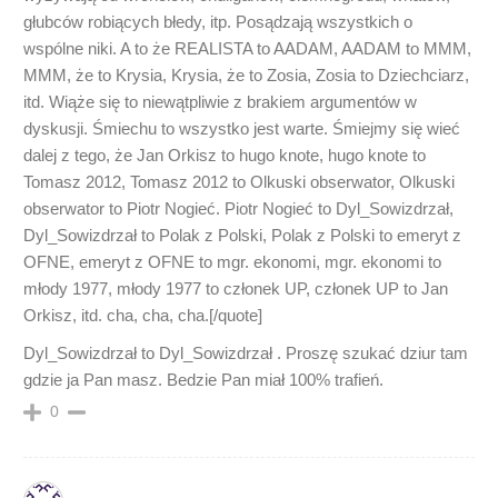
głubców robiących błedy, itp. Posądzają wszystkich o
wspólne niki. A to że REALISTA to AADAM, AADAM to MMM,
MMM, że to Krysia, Krysia, że to Zosia, Zosia to Dziechciarz,
itd. Wiąże się to niewątpliwie z brakiem argumentów w
dyskusji. Śmiechu to wszystko jest warte. Śmiejmy się wieć
dalej z tego, że Jan Orkisz to hugo knote, hugo knote to
Tomasz 2012, Tomasz 2012 to Olkuski obserwator, Olkuski
obserwator to Piotr Nogieć. Piotr Nogieć to Dyl_Sowizdrzał,
Dyl_Sowizdrzał to Polak z Polski, Polak z Polski to emeryt z
OFNE, emeryt z OFNE to mgr. ekonomi, mgr. ekonomi to
młody 1977, młody 1977 to członek UP, członek UP to Jan
Orkisz, itd. cha, cha, cha.[/quote]
Dyl_Sowizdrzał to Dyl_Sowizdrzał . Proszę szukać dziur tam
gdzie ja Pan masz. Bedzie Pan miał 100% trafień.
0