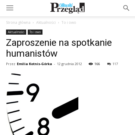
Strona główna
Aktualności
To i owo
Aktualności
To i owo
Zaproszenie na spotkanie
humanistów
Przez
Emilia Kotnis-Górka
-
12 grudnia 2012
166
117