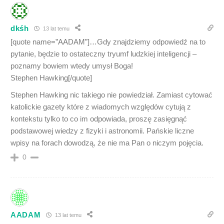
dkśh
13 lat temu
[quote name=”AADAM”]…Gdy znajdziemy odpowiedź na to
pytanie, będzie to ostateczny tryumf ludzkiej inteligencji –
poznamy bowiem wtedy umysł Boga!
Stephen Hawking[/quote]
Stephen Hawking nic takiego nie powiedział. Zamiast cytować
katolickie gazety które z wiadomych względów cytują z
kontekstu tylko to co im odpowiada, proszę zasięgnąć
podstawowej wiedzy z fizyki i astronomii. Pańskie liczne
wpisy na forach dowodzą, że nie ma Pan o niczym pojęcia.
0
AADAM
13 lat temu