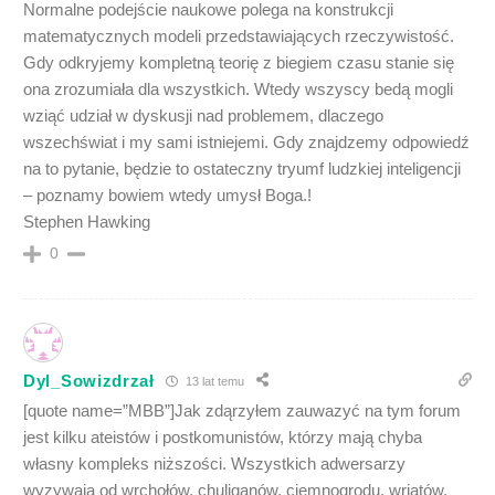
Normalne podejście naukowe polega na konstrukcji
matematycznych modeli przedstawiających rzeczywistość.
Gdy odkryjemy kompletną teorię z biegiem czasu stanie się
ona zrozumiała dla wszystkich. Wtedy wszyscy bedą mogli
wziąć udział w dyskusji nad problemem, dlaczego
wszechświat i my sami istniejemi. Gdy znajdzemy odpowiedź
na to pytanie, będzie to ostateczny tryumf ludzkiej inteligencji
– poznamy bowiem wtedy umysł Boga.!
Stephen Hawking
0
Dyl_Sowizdrzał
13 lat temu
[quote name=”MBB”]Jak zdąrzyłem zauwazyć na tym forum
jest kilku ateistów i postkomunistów, którzy mają chyba
własny kompleks niższości. Wszystkich adwersarzy
wyzywają od wrchołów, chuliganów, ciemnogrodu, wriatów,