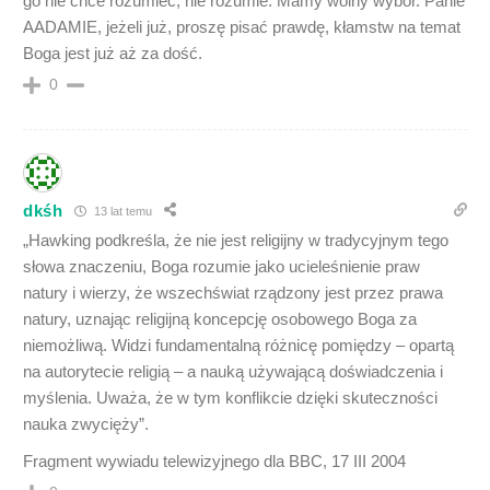
go nie chce rozumieć, nie rozumie. Mamy wolny wybór. Panie
AADAMIE, jeżeli już, proszę pisać prawdę, kłamstw na temat
Boga jest już aż za dość.
0
dkśh
13 lat temu
„Hawking podkreśla, że nie jest religijny w tradycyjnym tego
słowa znaczeniu, Boga rozumie jako ucieleśnienie praw
natury i wierzy, że wszechświat rządzony jest przez prawa
natury, uznając religijną koncepcję osobowego Boga za
niemożliwą. Widzi fundamentalną różnicę pomiędzy – opartą
na autorytecie religią – a nauką używającą doświadczenia i
myślenia. Uważa, że w tym konflikcie dzięki skuteczności
nauka zwycięży”.
Fragment wywiadu telewizyjnego dla BBC, 17 III 2004