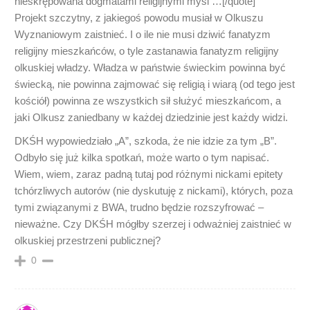
nieskrępowana dogmatami religijnymi myśl …[/quote]
Projekt szczytny, z jakiegoś powodu musiał w Olkuszu
Wyznaniowym zaistnieć. I o ile nie musi dziwić fanatyzm
religijny mieszkańców, o tyle zastanawia fanatyzm religijny
olkuskiej władzy. Władza w państwie świeckim powinna być
świecką, nie powinna zajmować się religią i wiarą (od tego jest
kościół) powinna ze wszystkich sił służyć mieszkańcom, a
jaki Olkusz zaniedbany w każdej dziedzinie jest każdy widzi.
DKŚH wypowiedziało „A”, szkoda, że nie idzie za tym „B”.
Odbyło się już kilka spotkań, może warto o tym napisać.
Wiem, wiem, zaraz padną tutaj pod różnymi nickami epitety
tchórzliwych autorów (nie dyskutuję z nickami), których, poza
tymi związanymi z BWA, trudno będzie rozszyfrować –
nieważne. Czy DKŚH mógłby szerzej i odważniej zaistnieć w
olkuskiej przestrzeni publicznej?
0