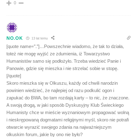
0
NO.OK
13 lat temu
[quote name=”.”]…Powszechnie wiadomo, że tak to działa,
toteż nie mogę wyjść ze zdumienia, iż Towarzystwo
Humanistów samo się podłożyło. Trzeba wiedzieć Panie i
Panowie, gdzie się mieszka i nie strzelać sobie w stopę.
[/quote]
Skoro mieszka się w Olkuszu, każdy od chwili narodzin
powinien wiedzieć, że najlepiej od razu podkulić ogon i
zapukać do BWA, bo tam rozdają karty – to nic, że znaczone.
A swoją drogą, w jaki sposób Dyskusyjny Klub Świeckiego
Humanisty chce w mieście wyznaniowym propagować wolną
i nieskrępowaną dogmatami religijnymi myśl, skoro nie potrafi
otwarcie wyrazić swojego zdania na najważniejszym
olkuskim forum, jakie by ono nie było?