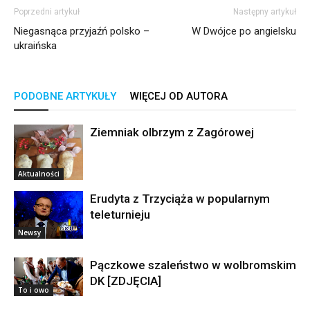
Poprzedni artykuł
Następny artykuł
Niegasnąca przyjaźń polsko –
W Dwójce po angielsku
ukraińska
PODOBNE ARTYKUŁY
WIĘCEJ OD AUTORA
Ziemniak olbrzym z Zagórowej
Aktualności
Erudyta z Trzyciąża w popularnym
teleturnieju
Newsy
Pączkowe szaleństwo w wolbromskim
DK [ZDJĘCIA]
To i owo