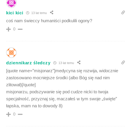
kici kici
13 lat temu
coś nam świeccy humaniści podkulili ogony?
0
dziennikarz śledczy
13 lat temu
[quote name=”misjonarz”]medycyna się rozwija, widocznie
zastosowano mocniejsze środki (albo Bóg się nad nim
zlitował)[/quote]
misjonarzu, podszywanie się pod cudze nicki to twoja
specjalność, przyznaj się, maczałeś w tym swoje „święte”
łapska, mam na to dowody 8)
0