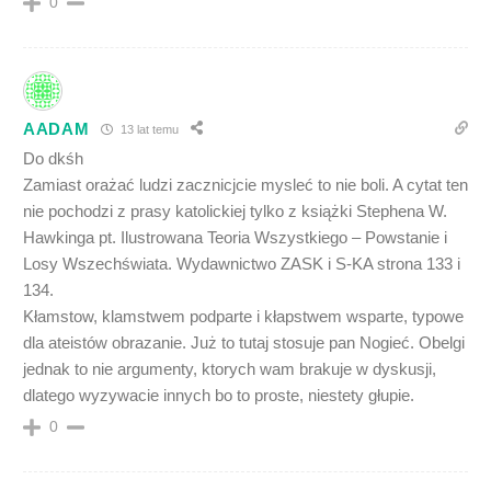
0
AADAM
13 lat temu
Do dkśh
Zamiast orażać ludzi zacznicjcie mysleć to nie boli. A cytat ten
nie pochodzi z prasy katolickiej tylko z książki Stephena W.
Hawkinga pt. Ilustrowana Teoria Wszystkiego – Powstanie i
Losy Wszechświata. Wydawnictwo ZASK i S-KA strona 133 i
134.
Kłamstow, klamstwem podparte i kłapstwem wsparte, typowe
dla ateistów obrazanie. Już to tutaj stosuje pan Nogieć. Obelgi
jednak to nie argumenty, ktorych wam brakuje w dyskusji,
dlatego wyzywacie innych bo to proste, niestety głupie.
0