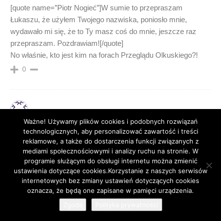
[quote name=”Piotr Nogieć”]W sumie to przepraszam
Łukaszu, że użyłem Twojego nazwiska, poniosło mnie,
wydawało mi się, że to Ty masz coś do mnie, jeszcze raz
przepraszam. Pozdrawiam![/quote]
No właśnie, kto jest kim na forach Przeglądu Olkuskiego?!
0
Ważne! Używamy plików cookies i podobnych rozwiązań
Piotr Nogieć
13 lat temu
technologicznych, aby personalizować zawartość i treści
W sumie to przepraszam Łukaszu, że użyłem Twojego
reklamowe, a także do dostarczenia funkcji związanych z
nazwiska, poniosło mnie, wydawało mi się, że to Ty masz coś
mediami społecznościowymi i analizy ruchu na stronie. W
programie służącym do obsługi internetu można zmienić
do mnie, jeszcze raz przepraszam. Pozdrawiam!
ustawienia dotyczące cookies.Korzystanie z naszych serwisów
0
internetowych bez zmiany ustawień dotyczących cookies
117
oznacza, że będą one zapisane w pamięci urządzenia.
Zgoda
Polityka prywatności