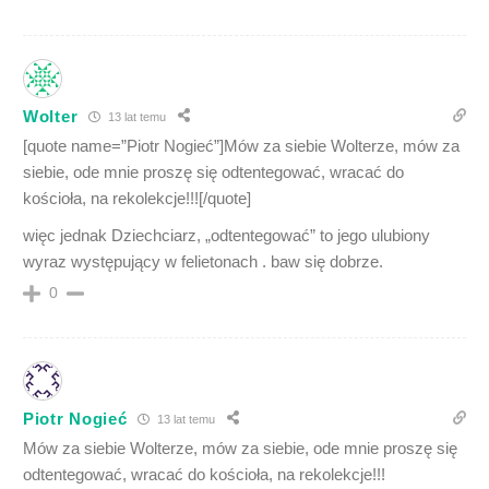
Wolter
13 lat temu
[quote name=”Piotr Nogieć”]Mów za siebie Wolterze, mów za
siebie, ode mnie proszę się odtentegować, wracać do
kościoła, na rekolekcje!!![/quote]
więc jednak Dziechciarz, „odtentegować” to jego ulubiony
wyraz występujący w felietonach . baw się dobrze.
0
Piotr Nogieć
13 lat temu
Mów za siebie Wolterze, mów za siebie, ode mnie proszę się
odtentegować, wracać do kościoła, na rekolekcje!!!