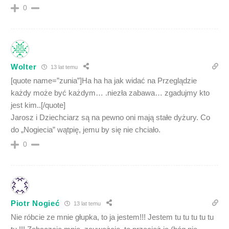
0
Wolter
13 lat temu
[quote name=”zunia”]Ha ha ha jak widać na Przeglądzie
każdy może być każdym… .niezła zabawa… zgadujmy kto
jest kim..[/quote]
Jarosz i Dziechciarz są na pewno oni mają stałe dyżury. Co
do „Nogiecia” wątpię, jemu by się nie chciało.
0
Piotr Nogieć
13 lat temu
Nie róbcie ze mnie głupka, to ja jestem!!! Jestem tu tu tu tu tu