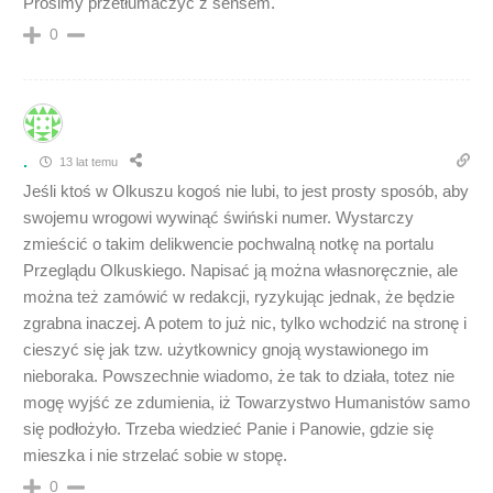
Prosimy przetłumaczyć z sensem.
0
.
13 lat temu
Jeśli ktoś w Olkuszu kogoś nie lubi, to jest prosty sposób, aby
swojemu wrogowi wywinąć świński numer. Wystarczy
zmieścić o takim delikwencie pochwalną notkę na portalu
Przeglądu Olkuskiego. Napisać ją można własnoręcznie, ale
można też zamówić w redakcji, ryzykując jednak, że będzie
zgrabna inaczej. A potem to już nic, tylko wchodzić na stronę i
cieszyć się jak tzw. użytkownicy gnoją wystawionego im
nieboraka. Powszechnie wiadomo, że tak to działa, totez nie
mogę wyjść ze zdumienia, iż Towarzystwo Humanistów samo
się podłożyło. Trzeba wiedzieć Panie i Panowie, gdzie się
mieszka i nie strzelać sobie w stopę.
0