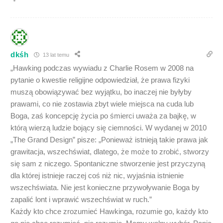
dkśh
13 lat temu
„Hawking podczas wywiadu z Charlie Rosem w 2008 na
pytanie o kwestie religijne odpowiedział, że prawa fizyki
muszą obowiązywać bez wyjątku, bo inaczej nie byłyby
prawami, co nie zostawia zbyt wiele miejsca na cuda lub
Boga, zaś koncepcję życia po śmierci uważa za bajkę, w
którą wierzą ludzie bojący się ciemności. W wydanej w 2010
„The Grand Design” pisze: „Ponieważ istnieją takie prawa jak
grawitacja, wszechświat, dlatego, że może to zrobić, stworzy
się sam z niczego. Spontaniczne stworzenie jest przyczyną
dla której istnieje raczej coś niż nic, wyjaśnia istnienie
wszechświata. Nie jest konieczne przywoływanie Boga by
zapalić lont i wprawić wszechświat w ruch.”
Każdy kto chce zrozumieć Hawkinga, rozumie go, każdy kto