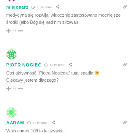
misjonarz
13 lat temu
medycyna się rozwija, widocznie zastosowano mocniejsze
środki (albo Bóg się nad nim zlitował)
0
PIOTR NOGIEĆ
13 lat temu
Coś aktywność „Piotra Nogiecia” tutaj spadła
Ciekawy jestem dlaczego?
0
AADAM
13 lat temu
Wpis numer 108 to falszywka.