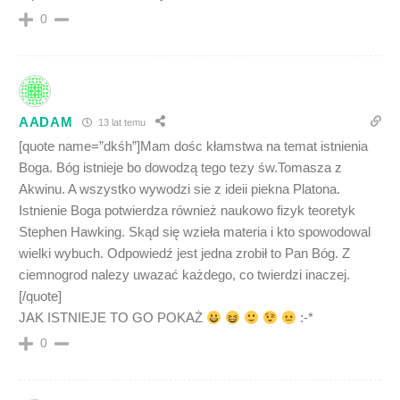
0
AADAM
13 lat temu
[quote name=”dkśh”]Mam dośc kłamstwa na temat istnienia
Boga. Bóg istnieje bo dowodzą tego tezy św.Tomasza z
Akwinu. A wszystko wywodzi sie z ideii piekna Platona.
Istnienie Boga potwierdza również naukowo fizyk teoretyk
Stephen Hawking. Skąd się wzieła materia i kto spowodowal
wielki wybuch. Odpowiedź jest jedna zrobił to Pan Bóg. Z
ciemnogrod nalezy uwazać każdego, co twierdzi inaczej.
[/quote]
JAK ISTNIEJE TO GO POKAŻ
:-*
0