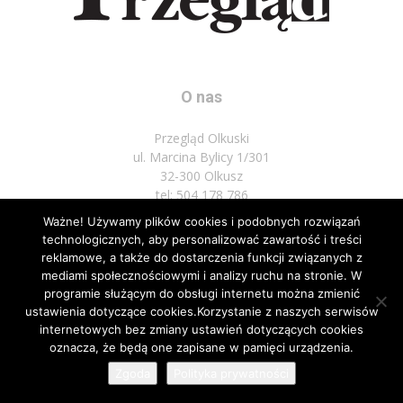
O nas
Przegląd Olkuski
ul. Marcina Bylicy 1/301
32-300 Olkusz
tel: 504 178 786
Ważne! Używamy plików cookies i podobnych rozwiązań
Napisz do nas:
biuro@przeglad.olkuski.pl
technologicznych, aby personalizować zawartość i treści
reklamowe, a także do dostarczenia funkcji związanych z
mediami społecznościowymi i analizy ruchu na stronie. W
programie służącym do obsługi internetu można zmienić
Podążaj za nami
ustawienia dotyczące cookies.Korzystanie z naszych serwisów
internetowych bez zmiany ustawień dotyczących cookies
oznacza, że będą one zapisane w pamięci urządzenia.
Zgoda
Polityka prywatności