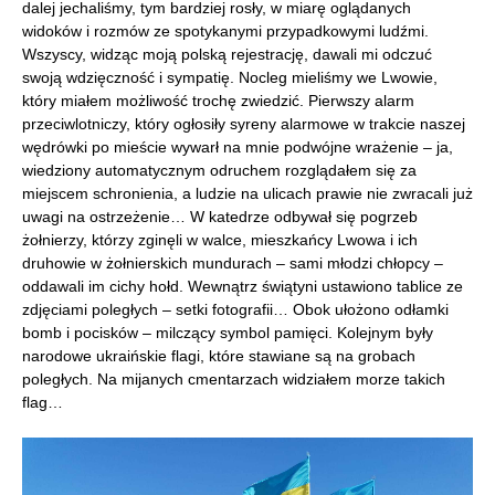
dalej jechaliśmy, tym bardziej rosły, w miarę oglądanych
widoków i rozmów ze spotykanymi przypadkowymi ludźmi.
Wszyscy, widząc moją polską rejestrację, dawali mi odczuć
swoją wdzięczność i sympatię. Nocleg mieliśmy we Lwowie,
który miałem możliwość trochę zwiedzić. Pierwszy alarm
przeciwlotniczy, który ogłosiły syreny alarmowe w trakcie naszej
wędrówki po mieście wywarł na mnie podwójne wrażenie – ja,
wiedziony automatycznym odruchem rozglądałem się za
miejscem schronienia, a ludzie na ulicach prawie nie zwracali już
uwagi na ostrzeżenie… W katedrze odbywał się pogrzeb
żołnierzy, którzy zginęli w walce, mieszkańcy Lwowa i ich
druhowie w żołnierskich mundurach – sami młodzi chłopcy –
oddawali im cichy hołd. Wewnątrz świątyni ustawiono tablice ze
zdjęciami poległych – setki fotografii… Obok ułożono odłamki
bomb i pocisków – milczący symbol pamięci. Kolejnym były
narodowe ukraińskie flagi, które stawiane są na grobach
poległych. Na mijanych cmentarzach widziałem morze takich
flag…