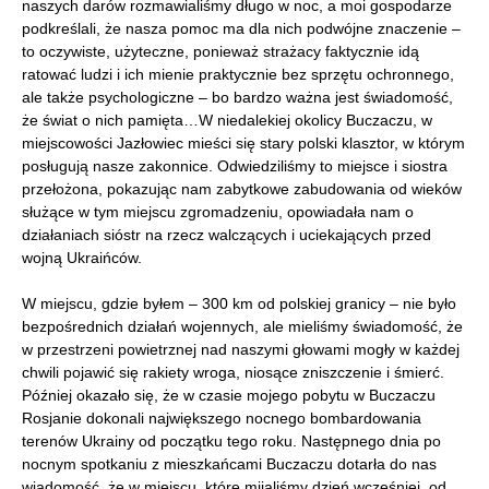
naszych darów rozmawialiśmy długo w noc, a moi gospodarze
podkreślali, że nasza pomoc ma dla nich podwójne znaczenie –
to oczywiste, użyteczne, ponieważ strażacy faktycznie idą
ratować ludzi i ich mienie praktycznie bez sprzętu ochronnego,
ale także psychologiczne – bo bardzo ważna jest świadomość,
że świat o nich pamięta…W niedalekiej okolicy Buczaczu, w
miejscowości Jazłowiec mieści się stary polski klasztor, w którym
posługują nasze zakonnice. Odwiedziliśmy to miejsce i siostra
przełożona, pokazując nam zabytkowe zabudowania od wieków
służące w tym miejscu zgromadzeniu, opowiadała nam o
działaniach sióstr na rzecz walczących i uciekających przed
wojną Ukraińców.
W miejscu, gdzie byłem – 300 km od polskiej granicy – nie było
bezpośrednich działań wojennych, ale mieliśmy świadomość, że
w przestrzeni powietrznej nad naszymi głowami mogły w każdej
chwili pojawić się rakiety wroga, niosące zniszczenie i śmierć.
Później okazało się, że w czasie mojego pobytu w Buczaczu
Rosjanie dokonali największego nocnego bombardowania
terenów Ukrainy od początku tego roku. Następnego dnia po
nocnym spotkaniu z mieszkańcami Buczaczu dotarła do nas
wiadomość, że w miejscu, które mijaliśmy dzień wcześniej, od