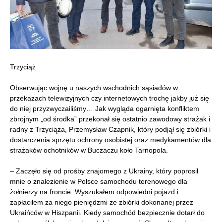
Trzyciąż
Obserwując wojnę u naszych wschodnich sąsiadów w
przekazach telewizyjnych czy internetowych trochę jakby już się
do niej przyzwyczailiśmy… Jak wygląda ogarnięta konfliktem
zbrojnym „od środka” przekonał się ostatnio zawodowy strażak i
radny z Trzyciąża, Przemysław Czapnik, który podjął się zbiórki i
dostarczenia sprzętu ochrony osobistej oraz medykamentów dla
strażaków ochotników w Buczaczu koło Tarnopola.
– Zaczęło się od prośby znajomego z Ukrainy, który poprosił
mnie o znalezienie w Polsce samochodu terenowego dla
żołnierzy na froncie. Wyszukałem odpowiedni pojazd i
zapłaciłem za niego pieniędzmi ze zbiórki dokonanej przez
Ukraińców w Hiszpanii. Kiedy samochód bezpiecznie dotarł do