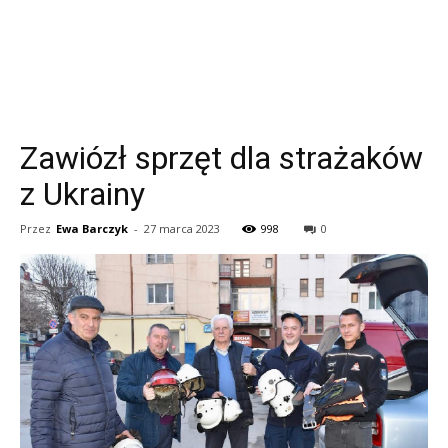
Zawiózł sprzęt dla strażaków
z Ukrainy
Przez
Ewa Barczyk
-
27 marca 2023
998
0