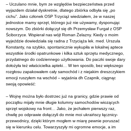
– Uczulano mnie, bym ze względów bezpieczeństwa przed
wyjazdem działał dyskretnie, dlatego zbiórka odbyła się „po
cichu”. Jako członek OSP Trzyciąż wiedziałem, że w naszej
jednostce mamy sprzęt, którego już nie używamy, dysponując
nowszym. Do zbiórki dołączył się dh Przemysław Furgał z OSP
Ściborzyce. Wspierał nas wójt Roman Żelazny. Kiedy o moim
wyjeździe dowiedziała się radna z Trzyciąża lek. med. Urszula
Konstanty, na szybko, spontanicznie wykupiła w lokalnej aptece
wszystkie środki opatrunkowe i kilka sztuk sprzętu medycznego,
przydatnego do codziennego użytkowania. Do paczki swoje dary
dołożyła też właścicielka apteki… W ten sposób, bez większego
rozgłosu zapakowałem cały samochód i z niejakim dreszczykiem
emocji ruszyłem na wschód – wyjaśnia dh Czapnik, ciągnąc
swoją opowieść:
– Wojnę można było dostrzec już na granicy, gdzie prawie od
początku mijały mnie długie kolumny samochodów wiozących
sprzęt wojskowy na front… Jako, że jechałem pierwszy raz,
chwilę po odprawie dołączyli do mnie moi ukraińscy łącznicy-
przewodnicy, dzięki którym mogłem w miarę pewnie poruszać
się w kierunku celu. Towarzyszyły mi ogromne emocje, a im