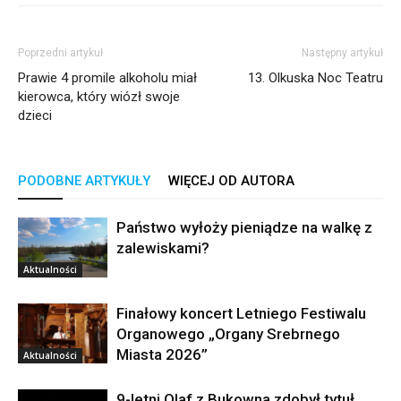
Poprzedni artykuł
Następny artykuł
Prawie 4 promile alkoholu miał
13. Olkuska Noc Teatru
kierowca, który wiózł swoje
dzieci
PODOBNE ARTYKUŁY
WIĘCEJ OD AUTORA
Państwo wyłoży pieniądze na walkę z
zalewiskami?
Aktualności
Finałowy koncert Letniego Festiwalu
Organowego „Organy Srebrnego
Miasta 2026”
Aktualności
9-letni Olaf z Bukowna zdobył tytuł