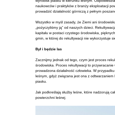
wyrobisk piasku w kierunku leśnym. Odpowiedzial
naukowców i praktyków z branży eksploatacji po
prowadzić działalność górniczą z pełnym posza
Wszystko w myśl zasady, że Ziemi ani środowisk
„pożyczyliśmy ją” od naszych dzieci. Rekultywacj
kapitału w postaci czystego środowiska, pięknyc
gmin, w której do rekultywacji nie wykorzystuje 
Był i będzie las
Zacznijmy jednak od tego, czym jest proces rekul
środowiska. Proces rekultywacji to przywracanie 
prowadzona działalność człowieka. W przypadku 
leśnym, gdyż związana jest ona z odtwarzaniem 
piasku.
Jak podkreślają służby leśne, które nadzorują cał
powierzchni leśnej.