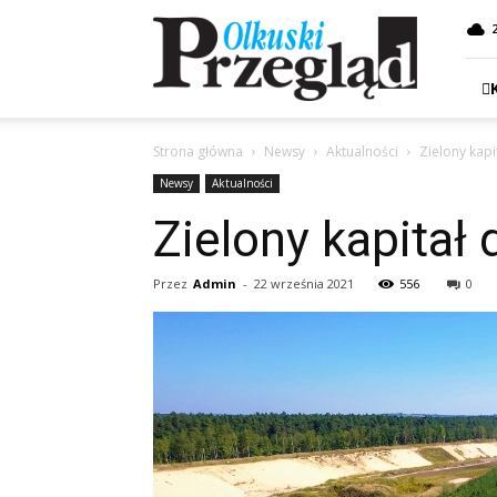
Przegląd
Olkuski
Strona główna
Newsy
Aktualności
Zielony kapi
Newsy
Aktualności
Zielony kapitał 
Przez
Admin
-
22 września 2021
556
0