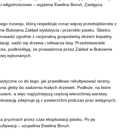
ści wilgotnościowe – wyjaśnia Ewelina Boruń, Zastępca
go rozwoju, którą respektuje coraz więcej przedsiębiorstw z
enie Bukowna Zakład wydobycia i przeróbki piasku. Sibelco
 prowadzi zgodnie z racjonalną gospodarką złożem kopaliny.
cję, sadzi się drzewa i odtwarza lasy. Przedstawiciele
ces, podkreślają, że prowadzona przez Zakład w Bukownie
epiej wykonanych.
wytyczne co do tego, jak prawidłowo rekultywować tereny,
nia gleby do sadzenia małych drzewek. Podłoże, na które
usem, a więc najżyźniejszą częścią wierzchniej warstwy
sploatację zdejmuje ją z powierzchni podczas prac wstępnych,
a pryzmach przez czas eksploatacji piasku. Po jej
ultywacji – uzupełnia Ewelina Boruń.