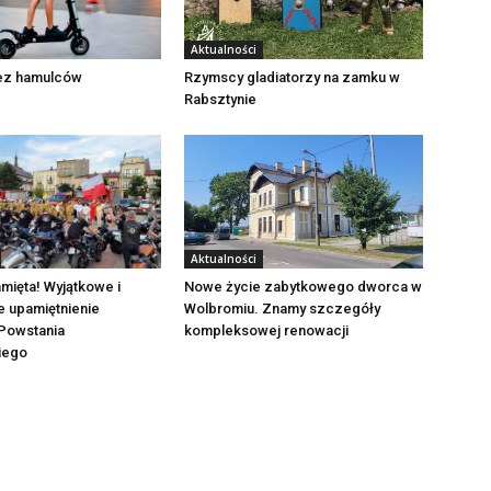
Aktualności
Rzymscy gladiatorzy na zamku w
bez hamulców
Rabsztynie
Aktualności
mięta! Wyjątkowe i
Nowe życie zabytkowego dworca w
e upamiętnienie
Wolbromiu. Znamy szczegóły
Powstania
kompleksowej renowacji
iego