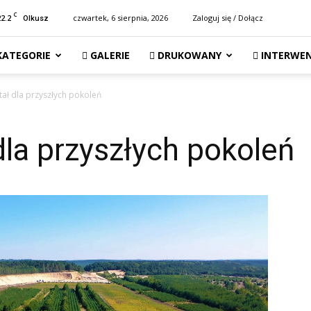
C
22.2
czwartek, 6 sierpnia, 2026
Zaloguj się / Dołącz
Olkusz
KATEGORIE
GALERIE
DRUKOWANY
INTERWEN
tał dla przyszłych pokoleń
dla przyszłych pokoleń