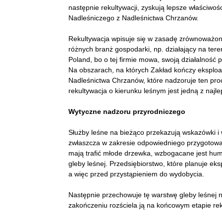
następnie rekultywacji, zyskują lepsze właściwo
Nadleśniczego z Nadleśnictwa Chrzanów.
Rekultywacja wpisuje się w zasadę zrównoważone
różnych branż gospodarki, np. działający na ter
Poland, bo o tej firmie mowa, swoją działalność
Na obszarach, na których Zakład kończy eksploata
Nadleśnictwa Chrzanów, które nadzoruje ten pro
rekultywacja o kierunku leśnym jest jedną z najl
Wytyczne nadzoru przyrodniczego
Służby leśne na bieżąco przekazują wskazówki i 
zwłaszcza w zakresie odpowiedniego przygotowa
mają trafić młode drzewka, wzbogacane jest hum
gleby leśnej. Przedsiębiorstwo, które planuje ek
a więc przed przystąpieniem do wydobycia.
Następnie przechowuje tę warstwę gleby leśnej n
zakończeniu rozściela ją na końcowym etapie rek