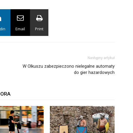
din
Email
Print
Następny artykuł
W Olkuszu zabezpieczono nielegalne automaty
do gier hazardowych
TORA