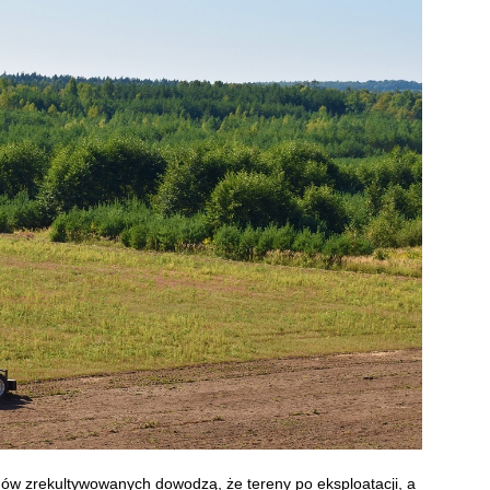
ów zrekultywowanych dowodzą, że tereny po eksploatacji, a