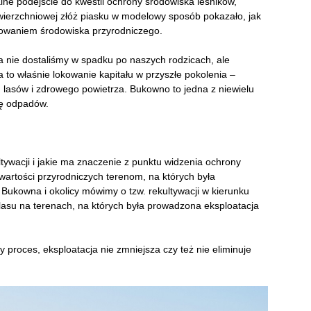
ne podejście do kwestii ochrony środowiska leśników,
wierzchniowej złóż piasku w modelowy sposób pokazało, jak
nowaniem środowiska przyrodniczego.
a nie dostaliśmy w spadku po naszych rodzicach, ale
a to właśnie lokowanie kapitału w przyszłe pokolenia –
h lasów i zdrowego powietrza. Bukowno to jedna z niewielu
się odpadów.
tywacji i jakie ma znaczenie z punktu widzenia ochrony
wartości przyrodniczych terenom, na których była
Bukowna i okolicy mówimy o tzw. rekultywacji w kierunku
lasu na terenach, na których była prowadzona eksploatacja
y proces, eksploatacja nie zmniejsza czy też nie eliminuje