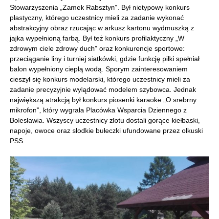
Stowarzyszenia „Zamek Rabsztyn”. Był nietypowy konkurs
plastyczny, którego uczestnicy mieli za zadanie wykonać
abstrakcyjny obraz rzucając w arkusz kartonu wydmuszką z
jajka wypełnioną farbą. Był też konkurs profilaktyczny „W
zdrowym ciele zdrowy duch” oraz konkurencje sportowe:
przeciąganie liny i turniej siatkówki, gdzie funkcję piłki spełniał
balon wypełniony ciepłą wodą. Sporym zainteresowaniem
cieszył się konkurs modelarski, którego uczestnicy mieli za
zadanie precyzyjnie wylądować modelem szybowca. Jednak
największą atrakcją był konkurs piosenki karaoke „O srebrny
mikrofon”, który wygrała Placówka Wsparcia Dziennego z
Bolesławia. Wszyscy uczestnicy zlotu dostali gorące kiełbaski,
napoje, owoce oraz słodkie bułeczki ufundowane przez olkuski
PSS.