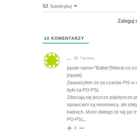
Subskrybuj
Zaloguj 
10
KOMENTARZY
...
7 lat temu
[quote name=”Balbin”]Wiecie co z
[/quote]
Zauważyłem że za czasów PiS w sz
było za PO-PSL
Zdarzają się jeszcze pojedyncze p
sprawcami są resortowcy, ale staty
kadrach. Może dlatego że się już 
PO-PSL..
0