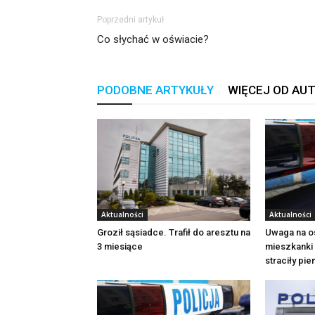
Poprzedni artykuł
Co słychać w oświacie?
PODOBNE ARTYKUŁY
WIĘCEJ OD AU
Aktualności
Aktualności
Groził sąsiadce. Trafił do aresztu na
Uwaga na o
3 miesiące
mieszkanki 
straciły pi