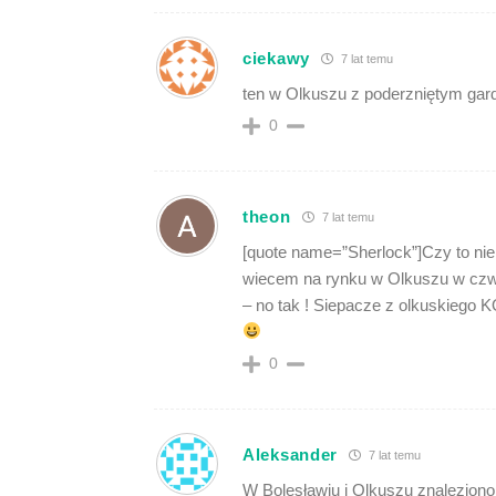
ciekawy
7 lat temu
ten w Olkuszu z poderzniętym gard
0
theon
7 lat temu
[quote name=”Sherlock”]Czy to nie
wiecem na rynku w Olkuszu w czwa
– no tak ! Siepacze z olkuskiego 
0
Aleksander
7 lat temu
W Bolesławiu i Olkuszu znalezio