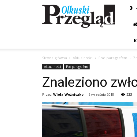
Przegląd
Olkuski
K
Strona główna
Aktualności
Pod paragrafem
Zn
Aktualności
Pod paragrafem
Znaleziono zw
Przez
Wiola Woźniczko
-
5 września 2018
233