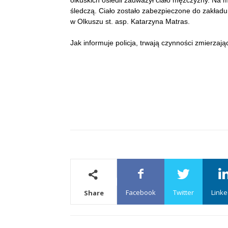
olkuskich osiedli zauważył ciało mężczyzny. Na
śledczą. Ciało zostało zabezpieczone do zakła
w Olkuszu st. asp. Katarzyna Matras.
Jak informuje policja, trwają czynności zmierzają
Facebook
Twitter
Linke
Share