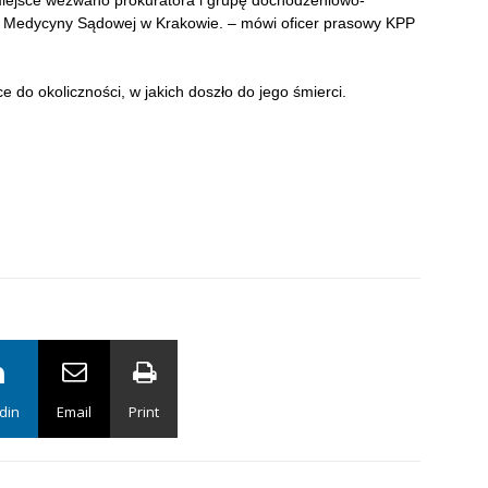
 miejsce wezwano prokuratora i grupę dochodzeniowo-
du Medycyny Sądowej w Krakowie. – mówi oficer prasowy KPP
ce do okoliczności, w jakich doszło do jego śmierci.
din
Email
Print