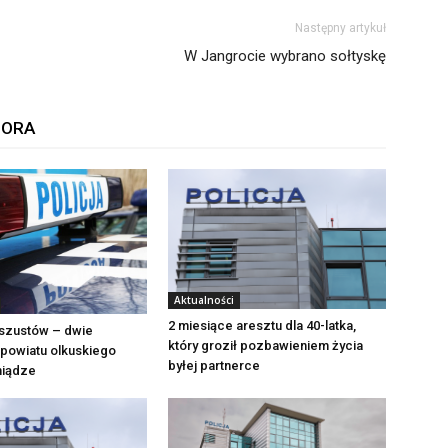
Następny artykuł
W Jangrocie wybrano sołtyskę
TORA
Aktualności
2 miesiące aresztu dla 40-latka,
szustów – dwie
który groził pozbawieniem życia
powiatu olkuskiego
byłej partnerce
eniądze