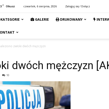
C
23
czwartek, 6 sierpnia, 2026
Zaloguj się / Dołącz
Olkusz
KATEGORIE
GALERIE
DRUKOWANY
INTER
ONTAKT
aleziono zwłoki dwóch mężczyzn
łoki dwóch mężczyzn [
10