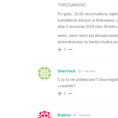
TORZSAMOŚĆ.
Po godz. 10.00 otrzymaliśmy zgło
kompleksie leśnym w Bolesławiu, 
dnia 3 września 2018 roku 50-letni
wiem, wiem tekst był aktualizowany
dziennikarstwo to bardzo trudna p
0
Sherlock
7 lat temu
Czy to nie podejrzane? Dwa trage
czwartek?
0
Balbin
7 lat temu