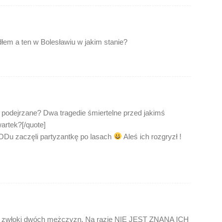
łem a ten w Bolesławiu w jakim stanie?
 podejrzane? Dwa tragedie śmiertelne przed jakimś
rtek?[/quote]
KODu zaczęli partyzantkę po lasach
Aleś ich rozgryzł !
no zwłoki dwóch mężczyzn. Na razie NIE JEST ZNANA ICH