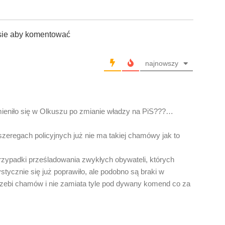
sie aby komentować
najnowszy
mieniło się w Olkuszu po zmianie władzy na PiS???…
eregach policyjnych już nie ma takiej chamówy jak to
rzypadki prześladowania zwykłych obywateli, których
stycznie się już poprawiło, ale podobno są braki w
trzebi chamów i nie zamiata tyle pod dywany komend co za