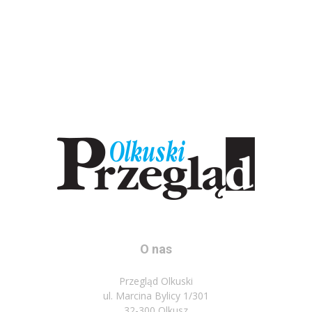
O nas
Przegląd Olkuski
ul. Marcina Bylicy 1/301
32-300 Olkusz