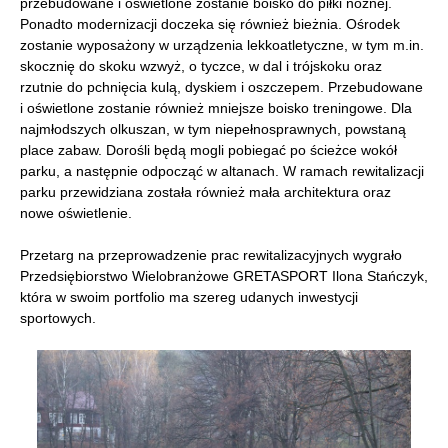
przebudowane i oświetlone zostanie boisko do piłki nożnej.
Ponadto modernizacji doczeka się również bieżnia. Ośrodek
zostanie wyposażony w urządzenia lekkoatletyczne, w tym m.in.
skocznię do skoku wzwyż, o tyczce, w dal i trójskoku oraz
rzutnie do pchnięcia kulą, dyskiem i oszczepem. Przebudowane
i oświetlone zostanie również mniejsze boisko treningowe. Dla
najmłodszych olkuszan, w tym niepełnosprawnych, powstaną
place zabaw. Dorośli będą mogli pobiegać po ścieżce wokół
parku, a następnie odpocząć w altanach. W ramach rewitalizacji
parku przewidziana została również mała architektura oraz
nowe oświetlenie.
Przetarg na przeprowadzenie prac rewitalizacyjnych wygrało
Przedsiębiorstwo Wielobranżowe GRETASPORT Ilona Stańczyk,
która w swoim portfolio ma szereg udanych inwestycji
sportowych.