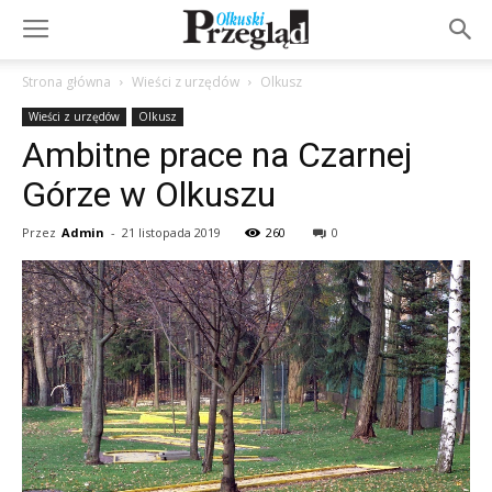
Strona główna
Wieści z urzędów
Olkusz
Wieści z urzędów
Olkusz
Ambitne prace na Czarnej
Górze w Olkuszu
Przez
Admin
-
21 listopada 2019
260
0