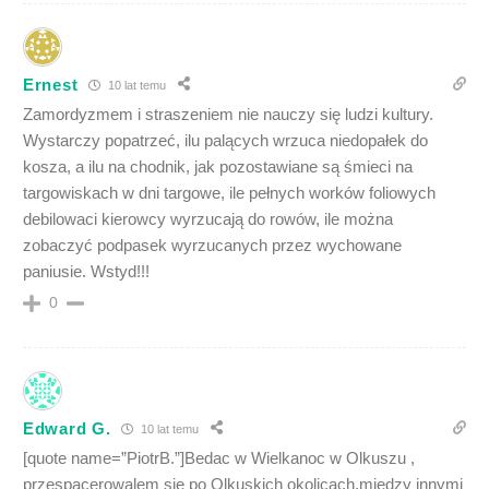
Ernest
10 lat temu
Zamordyzmem i straszeniem nie nauczy się ludzi kultury.
Wystarczy popatrzeć, ilu palących wrzuca niedopałek do
kosza, a ilu na chodnik, jak pozostawiane są śmieci na
targowiskach w dni targowe, ile pełnych worków foliowych
debilowaci kierowcy wyrzucają do rowów, ile można
zobaczyć podpasek wyrzucanych przez wychowane
paniusie. Wstyd!!!
0
Edward G.
10 lat temu
[quote name=”PiotrB.”]Bedac w Wielkanoc w Olkuszu ,
przespacerowalem sie po Olkuskich okolicach,miedzy innymi