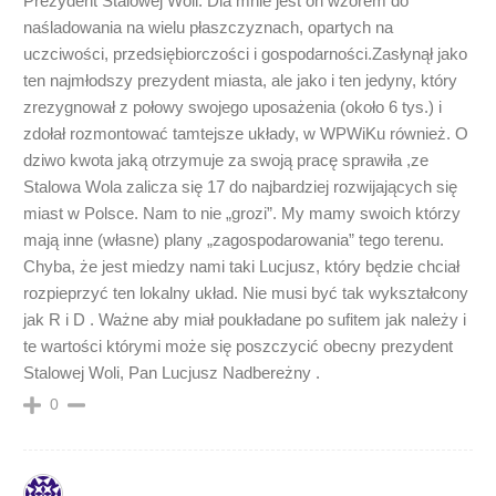
Prezydent Stalowej Woli. Dla mnie jest on wzorem do
naśladowania na wielu płaszczyznach, opartych na
uczciwości, przedsiębiorczości i gospodarności.Zasłynął jako
ten najmłodszy prezydent miasta, ale jako i ten jedyny, który
zrezygnował z połowy swojego uposażenia (około 6 tys.) i
zdołał rozmontować tamtejsze układy, w WPWiKu również. O
dziwo kwota jaką otrzymuje za swoją pracę sprawiła ,ze
Stalowa Wola zalicza się 17 do najbardziej rozwijających się
miast w Polsce. Nam to nie „grozi”. My mamy swoich którzy
mają inne (własne) plany „zagospodarowania” tego terenu.
Chyba, że jest miedzy nami taki Lucjusz, który będzie chciał
rozpieprzyć ten lokalny układ. Nie musi być tak wykształcony
jak R i D . Ważne aby miał poukładane po sufitem jak należy i
te wartości którymi może się poszczycić obecny prezydent
Stalowej Woli, Pan Lucjusz Nadbereżny .
0