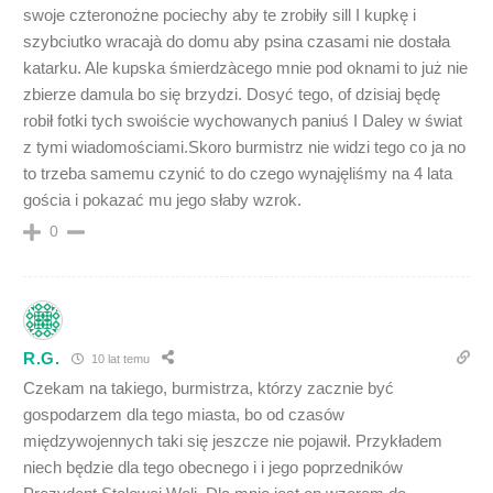
swoje czteronożne pociechy aby te zrobiły sill I kupkę i
szybciutko wracajà do domu aby psina czasami nie dostała
katarku. Ale kupska śmierdzàcego mnie pod oknami to już nie
zbierze damula bo się brzydzi. Dosyć tego, of dzisiaj będę
robił fotki tych swoiście wychowanych paniuś I Daley w świat
z tymi wiadomościami.Skoro burmistrz nie widzi tego co ja no
to trzeba samemu czynić to do czego wynajęliśmy na 4 lata
gościa i pokazać mu jego słaby wzrok.
0
R.G.
10 lat temu
Czekam na takiego, burmistrza, którzy zacznie być
gospodarzem dla tego miasta, bo od czasów
międzywojennych taki się jeszcze nie pojawił. Przykładem
niech będzie dla tego obecnego i i jego poprzedników