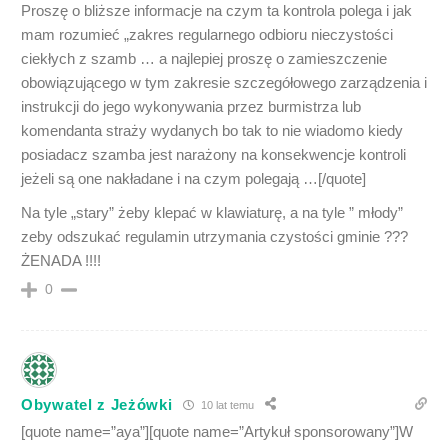
Proszę o bliższe informacje na czym ta kontrola polega i jak
mam rozumieć „zakres regularnego odbioru nieczystości
ciekłych z szamb … a najlepiej proszę o zamieszczenie
obowiązującego w tym zakresie szczegółowego zarządzenia i
instrukcji do jego wykonywania przez burmistrza lub
komendanta straży wydanych bo tak to nie wiadomo kiedy
posiadacz szamba jest narażony na konsekwencje kontroli
jeżeli są one nakładane i na czym polegają …[/quote]
Na tyle „stary” żeby klepać w klawiaturę, a na tyle ” młody”
zeby odszukać regulamin utrzymania czystości gminie ???
ŻENADA !!!!
0
Obywatel z Jeżówki
10 lat temu
[quote name=”aya”][quote name=”Artykuł sponsorowany”]W