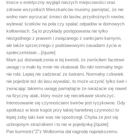
trosce o estetyczny wygląd naszych miejscowości oraz
zdrowie wszystkich Mieszkańców musimy pamiętać, że nie
wolno nam wyrzucać śmieci do lasów, przydrożnych rowów,
wylewać ścieków na pola czy spalać odpadów w domowych
kotłowniach. Są to przykłady postępowania nie tylko
niezgodnego z prawem i związanego z sankcjami karnymi,
ale także sprzecznego z podstawowymi zasadami życia w
społeczeństwie…[/quote]
Mam już doświadczenia w tej kwestii, że zwróciłam facetowi
uwagę i o mało by mnie nie skatował. Bo nikt normalny tego
nie robi. Lepiej nie zadzierać ze świrami. Normalny człowiek
nie pojedzie też do lasu wywalać, to może uczynić tylko świr i
zwracając takiemu uwagę pamiętajcie że narażacie się nawet
na fizyczny atak, który może się nieciekawie skończyć.
Interesowanie się czynnościami świrów jest ryzykowne. Gdy
spotkasz w lesie kogoś przy takiej haniebnej czynności to
lepiej żeby taki świr was nie spostrzegł. Chyba że jest się
uzbrojonym strażnikiem i to nie w pojedynkę.[/quote]
Pan burmistrz”Z”z Wolbromia dał nagrodę największemu