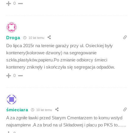
0
Droga
10 lat temu
Do lipca 2015r na terenie garaży przy ul. Osieckiej były
kontenery(kolorowe dzwony) na segregowanie
szkła,plastyków,papieru.Po zmianie odbiorcy śmieci
kontenery zniknęły i skończyła się segregacja odpadów.
0
śmieciara
10 lat temu
A za zgniłe ławki przed Starym Cmentarzem to komu wstyd
najsampierw .A za brud na ul Składowej i placu po PKS to……