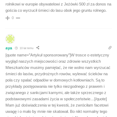
rolnikowi w europie obywatelowi z Jeżówki 500 zł za donos na
gościa co wyrzucił śmieci do lasu obok jego gruntu rolnego.
0
aya
10 lat temu
[quote name=”Artykuł sponsorowany”]W trosce o estetyczny
wygląd naszych miejscowości oraz zdrowie wszystkich
Mieszkańców musimy pamiętać, że nie wolno nam wyrzucać
śmieci do lasów, przydrożnych rowów, wylewać ścieków na
pola czy spalać odpadów w domowych kotłowniach. Są to
przykłady postępowania nie tylko niezgodnego z prawem i
związanego z sankcjami karnymi, ale także sprzecznego z
podstawowymi zasadami życia w społeczeństwie…[/quote]
Mam już doświadczenia w tej kwestii, że zwróciłam facetowi
uwagę i o mało by mnie nie skatował. Bo nikt normalny tego