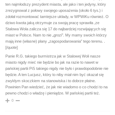
ten najmłodszy prezydent miasta, ale jako i ten jedyny, który
zrezygnował z połowy swojego uposażenia (około 6 tys.) i
zdołał rozmontować tamtejsze układy, w WPWiKu również. O
dziwo kwota jaką otrzymuje za swoją pracę sprawiła ,ze
Stalowa Wola zalicza się 17 do najbardziej rozwijających się
miast w Polsce. Nam to nie „grozi”. My mamy swoich którzy
mają inne (własne) plany „zagospodarowania” tego terenu. .
[/quote]
Panie R.G. takiego burmistrza jak w Stalowej Woli nasze
miasto nigdy mieć nie będzie bo jak na razie to nawet w
pańskiej partii PiS takiego nigdy nie było i prawdopodobnie nie
będzie. A ten Lucjusz, który to niby miał nim być okazał się
zwykłym skoczkiem na stanowiska i to dobrze płatne.
Powinien Pan wiedzieć, że jak nie wiadomo o co chodzi to na
pewno chodzi o władzę i pieniądze. W pańskiej partii też.
0