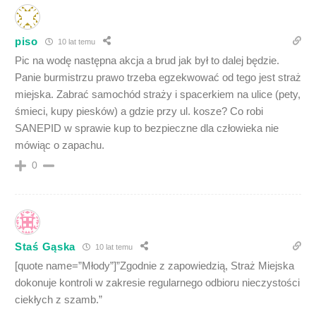
piso
10 lat temu
Pic na wodę następna akcja a brud jak był to dalej będzie.
Panie burmistrzu prawo trzeba egzekwować od tego jest straż
miejska. Zabrać samochód straży i spacerkiem na ulice (pety,
śmieci, kupy piesków) a gdzie przy ul. kosze? Co robi
SANEPID w sprawie kup to bezpieczne dla człowieka nie
mówiąc o zapachu.
0
Staś Gąska
10 lat temu
[quote name=”Młody”]”Zgodnie z zapowiedzią, Straż Miejska
dokonuje kontroli w zakresie regularnego odbioru nieczystości
ciekłych z szamb.”