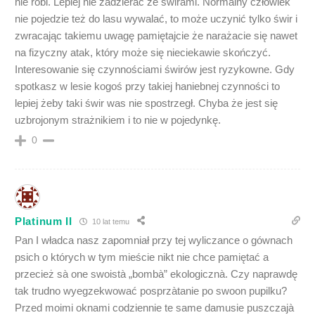
nie robi. Lepiej nie zadzierać ze świrami. Normalny człowiek
nie pojedzie też do lasu wywalać, to może uczynić tylko świr i
zwracając takiemu uwagę pamiętajcie że narażacie się nawet
na fizyczny atak, który może się nieciekawie skończyć.
Interesowanie się czynnościami świrów jest ryzykowne. Gdy
spotkasz w lesie kogoś przy takiej haniebnej czynności to
lepiej żeby taki świr was nie spostrzegł. Chyba że jest się
uzbrojonym strażnikiem i to nie w pojedynkę.
0
Platinum II
10 lat temu
Pan I władca nasz zapomniał przy tej wyliczance o gównach
psich o których w tym mieście nikt nie chce pamiętać a
przecież sà one swoistà „bombà” ekologicznà. Czy naprawdę
tak trudno wyegzekwować posprzàtanie po swoon pupilku?
Przed moimi oknami codziennie te same damusie puszczajà