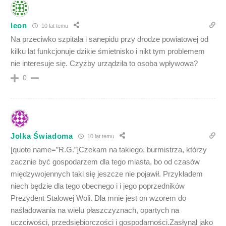
leon
10 lat temu
Na przeciwko szpitala i sanepidu przy drodze powiatowej od
kilku lat funkcjonuje dzikie śmietnisko i nikt tym problemem
nie interesuje się. Czyżby urządziła to osoba wpływowa?
0
Jolka Świadoma
10 lat temu
[quote name=”R.G.”]Czekam na takiego, burmistrza, którzy
zacznie być gospodarzem dla tego miasta, bo od czasów
międzywojennych taki się jeszcze nie pojawił. Przykładem
niech będzie dla tego obecnego i i jego poprzedników
Prezydent Stalowej Woli. Dla mnie jest on wzorem do
naśladowania na wielu płaszczyznach, opartych na
uczciwości, przedsiębiorczości i gospodarności.Zasłynął jako