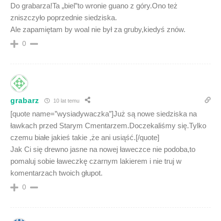
Do grabarza!Ta „biel”to wronie guano z góry.Ono też
zniszczyło poprzednie siedziska.
Ale zapamiętam by woal nie był za gruby,kiedyś znów.
0
grabarz
10 lat temu
[quote name=”wysiadywaczka”]Już są nowe siedziska na
ławkach przed Starym Cmentarzem.Doczekaliśmy się.Tylko
czemu białe jakieś takie ,że ani usiąść.[/quote]
Jak Ci się drewno jasne na nowej ławeczce nie podoba,to
pomaluj sobie ławeczkę czarnym lakierem i nie truj w
komentarzach twoich głupot.
0