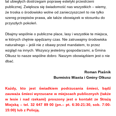
lat ubiegłych dostrzegam poprawę estetyki przestrzeni
publicznej. Zwiększa się świadomość nas wszystkich – wiemy,
że troska o środowisko wolne od zanieczyszczeń to nie tylko
szereg przepisów prawa, ale także obowiązek w stosunku do
przyszłych pokoleń.
Dbajmy wspólnie o publiczne place, lasy i wszystkie te miejsca,
w których chętnie spędzamy czas. Nie zatruwajmy środowiska
naturalnego – jeśli nie z obawy przed mandatem, to przez
wzgląd na innych. Wszyscy jesteśmy gospodarzami, a Gmina
Olkusz to nasze wspólne dobro. Naszym obowiązkiem jest o nie
dbać.
Roman Piaśnik
Burmistrz Miasta i Gminy Olkusz
Każdy, kto jest świadkiem podrzucania śmieci, bądź
zauważa śmieci wyrzucane w miejscach publicznych (także
w lesie i nad rzekami) proszony jest o kontakt ze Strażą
Miejską – tel. 32 647 89 00 (pn.– pt. 6:30-21:30, sob. 7:00-
15:00) lub z Policją.