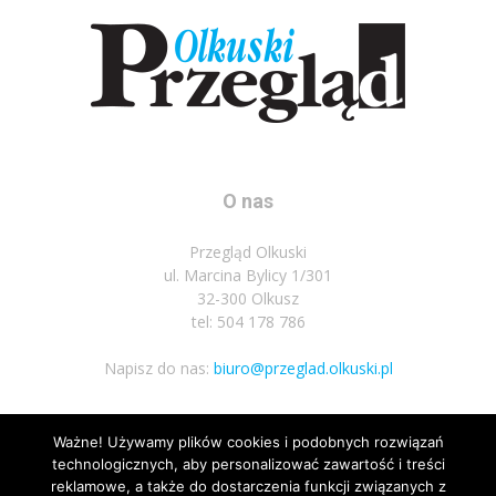
O nas
Przegląd Olkuski
ul. Marcina Bylicy 1/301
32-300 Olkusz
tel: 504 178 786
Napisz do nas:
biuro@przeglad.olkuski.pl
Ważne! Używamy plików cookies i podobnych rozwiązań
Podążaj za nami
technologicznych, aby personalizować zawartość i treści
reklamowe, a także do dostarczenia funkcji związanych z