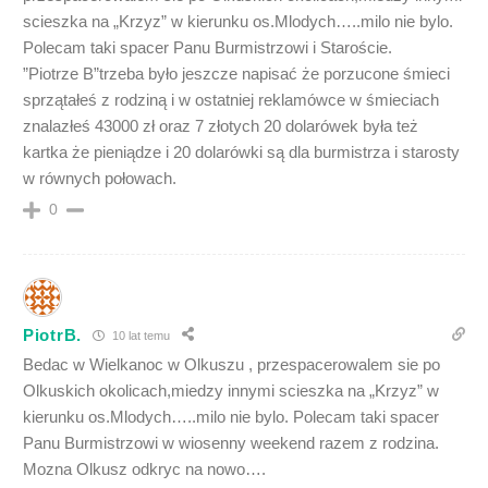
scieszka na „Krzyz” w kierunku os.Mlodych…..milo nie bylo.
Polecam taki spacer Panu Burmistrzowi i Staroście.
”Piotrze B”trzeba było jeszcze napisać że porzucone śmieci
sprzątałeś z rodziną i w ostatniej reklamówce w śmieciach
znalazłeś 43000 zł oraz 7 złotych 20 dolarówek była też
kartka że pieniądze i 20 dolarówki są dla burmistrza i starosty
w równych połowach.
0
PiotrB.
10 lat temu
Bedac w Wielkanoc w Olkuszu , przespacerowalem sie po
Olkuskich okolicach,miedzy innymi scieszka na „Krzyz” w
kierunku os.Mlodych…..milo nie bylo. Polecam taki spacer
Panu Burmistrzowi w wiosenny weekend razem z rodzina.
Mozna Olkusz odkryc na nowo….