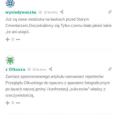
wysiadywaczka
10 lat temu
Już są nowe siedziska na ławkach przed Starym
Cmentarzem.Doczekaliśmy się.Tylko czemu białe jakieś takie
,że ani usiąść.
0
z Olkusza
10 lat temu
Zamiast sponsorowanego artykułu namawiam reporterów
Przeglądu Olkuskiego do spaceru z aparatem fotograficznym
po lasach naszej gminy i konfrontacji „sukcesów” władzy z
rzeczywistością.
0