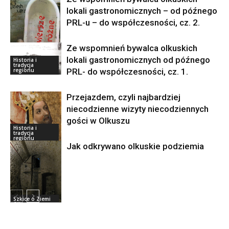
lokali gastronomicznych – od późnego
PRL-u – do współczesności, cz. 2.
Ze wspomnień bywalca olkuskich
lokali gastronomicznych od późnego
Historia i
Szkice o Ziemi
tradycja
Olkuskiej
PRL- do współczesności, cz. 1.
regionu
Przejazdem, czyli najbardziej
niecodzienne wizyty niecodziennych
gości w Olkuszu
Historia i
tradycja
regionu
Jak odkrywano olkuskie podziemia
Szkice o Ziemi
Olkuskiej