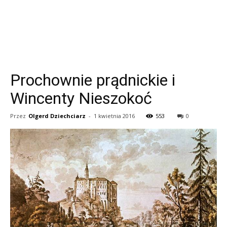
Prochownie prądnickie i
Wincenty Nieszokoć
Przez
Olgerd Dziechciarz
-
1 kwietnia 2016
553
0