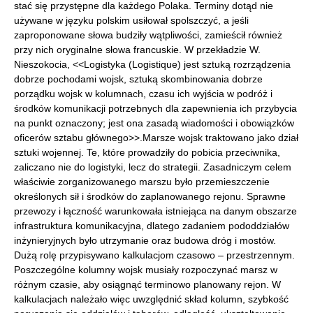
stać się przystępne dla każdego Polaka. Terminy dotąd nie
używane w języku polskim usiłował spolszczyć, a jeśli
zaproponowane słowa budziły wątpliwości, zamieścił również
przy nich oryginalne słowa francuskie. W przekładzie W.
Nieszokocia, <<Logistyka (Logistique) jest sztuką rozrządzenia
dobrze pochodami wojsk, sztuką skombinowania dobrze
porządku wojsk w kolumnach, czasu ich wyjścia w podróż i
środków komunikacji potrzebnych dla zapewnienia ich przybycia
na punkt oznaczony; jest ona zasadą wiadomości i obowiązków
oficerów sztabu głównego>>.Marsze wojsk traktowano jako dział
sztuki wojennej. Te, które prowadziły do pobicia przeciwnika,
zaliczano nie do logistyki, lecz do strategii. Zasadniczym celem
właściwie zorganizowanego marszu było przemieszczenie
określonych sił i środków do zaplanowanego rejonu. Sprawne
przewozy i łączność warunkowała istniejąca na danym obszarze
infrastruktura komunikacyjna, dlatego zadaniem pododdziałów
inżynieryjnych było utrzymanie oraz budowa dróg i mostów.
Dużą rolę przypisywano kalkulacjom czasowo – przestrzennym.
Poszczególne kolumny wojsk musiały rozpoczynać marsz w
różnym czasie, aby osiągnąć terminowo planowany rejon. W
kalkulacjach należało więc uwzględnić skład kolumn, szybkość