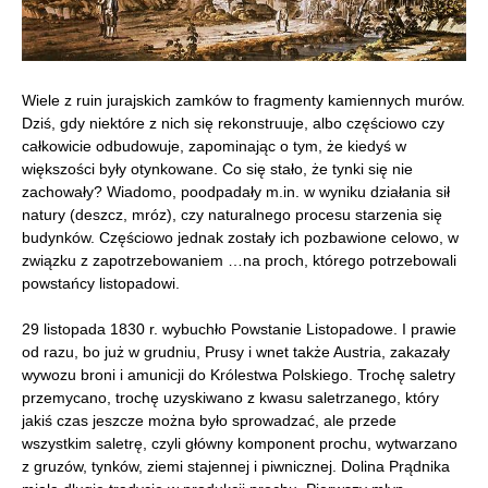
Wiele z ruin jurajskich zamków to fragmenty kamiennych murów.
Dziś, gdy niektóre z nich się rekonstruuje, albo częściowo czy
całkowicie odbudowuje, zapominając o tym, że kiedyś w
większości były otynkowane. Co się stało, że tynki się nie
zachowały? Wiadomo, poodpadały m.in. w wyniku działania sił
natury (deszcz, mróz), czy naturalnego procesu starzenia się
budynków. Częściowo jednak zostały ich pozbawione celowo, w
związku z zapotrzebowaniem …na proch, którego potrzebowali
powstańcy listopadowi.
29 listopada 1830 r. wybuchło Powstanie Listopadowe. I prawie
od razu, bo już w grudniu, Prusy i wnet także Austria, zakazały
wywozu broni i amunicji do Królestwa Polskiego. Trochę saletry
przemycano, trochę uzyskiwano z kwasu saletrzanego, który
jakiś czas jeszcze można było sprowadzać, ale przede
wszystkim saletrę, czyli główny komponent prochu, wytwarzano
z gruzów, tynków, ziemi stajennej i piwnicznej. Dolina Prądnika