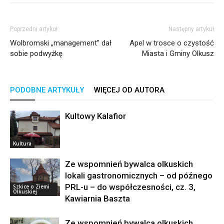
Poprzedni artykuł
Następny artykuł
Wolbromski „management” dał
Apel w trosce o czystość
sobie podwyżkę
Miasta i Gminy Olkusz
PODOBNE ARTYKUŁY
WIĘCEJ OD AUTORA
Kultowy Kalafior
Kultura
Ze wspomnień bywalca olkuskich
lokali gastronomicznych – od późnego
PRL-u – do współczesności, cz. 3,
Szkice o Ziemi
Olkuskiej
Kawiarnia Baszta
Ze wspomnień bywalca olkuskich