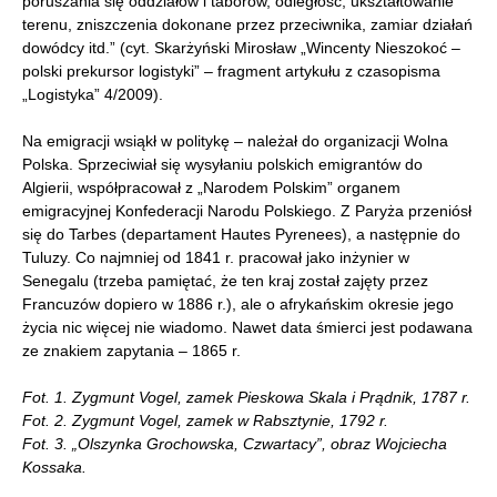
poruszania się oddziałów i taborów, odległość, ukształtowanie
terenu, zniszczenia dokonane przez przeciwnika, zamiar działań
dowódcy itd.” (cyt. Skarżyński Mirosław „Wincenty Nieszokoć –
polski prekursor logistyki” – fragment artykułu z czasopisma
„Logistyka” 4/2009).
Na emigracji wsiąkł w politykę – należał do organizacji Wolna
Polska. Sprzeciwiał się wysyłaniu polskich emigrantów do
Algierii, współpracował z „Narodem Polskim” organem
emigracyjnej Konfederacji Narodu Polskiego. Z Paryża przeniósł
się do Tarbes (departament Hautes Pyrenees), a następnie do
Tuluzy. Co najmniej od 1841 r. pracował jako inżynier w
Senegalu (trzeba pamiętać, że ten kraj został zajęty przez
Francuzów dopiero w 1886 r.), ale o afrykańskim okresie jego
życia nic więcej nie wiadomo. Nawet data śmierci jest podawana
ze znakiem zapytania – 1865 r.
Fot. 1. Zygmunt Vogel, zamek Pieskowa Skala i Prądnik, 1787 r.
Fot. 2. Zygmunt Vogel, zamek w Rabsztynie, 1792 r.
Fot. 3. „Olszynka Grochowska, Czwartacy”, obraz Wojciecha
Kossaka.