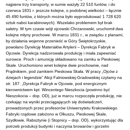
najpierw trzy transporty, w sumie ważyły 22 510 funtów, i do
czerwca 1831 r. jeszcze kolejne, o podobnej wielkości – łącznie
45 490 funtów, z których można było wyprodukować 1 728 620
sztuk naboi karabinowych). Wszelako problemem był brak
saletry. W tym czasie wójt ojcowski Chrzanowski, uruchomił dwa
kolejne młyny prochowe. W marcu 1831 r., w związku z planami,
by działania wojenne przenieść w Góry Świętokrzyskie,
powołano Dyrekcję Materiałów Artylerii – Dyrekcja Fabryk w
Ojcowie. Dyrekcja nadzorowała produkcję i miała zapewniać
surowce. Proch i amunicję składowano na zamku w Pieskowej
Skale. Uruchomiono wnet kolejne dwie prochownie, nad
Prądnikiem, pod zamkiem Pieskowa Skała. W pracy „Ojców z
dziejach i legendzie” Alicji Falniowskiej-Gradowskiej czytamy na
str. 187: „Dyrekcja Fabryk w Ojcowie, pod energicznym
kierownictwem kpt. Wincentego Nieszkocia (powinno być
Nieszokocia – dop. OD), już w marcu rozpoczęła produkcję, nie
czekając na wyniki przeciągających się doświadczeń,
prowadzonych przez profesorów Uniwersytetu Krakowskiego.
Fabryki rządowe założono w Olkuszu, Pieskowej Skale,
Szydłowie, Rabsztynie (i Stopnicy – dop. OD), wykorzystując dla
potrzeb produkcji budynki i naczynia browarów i gorzelni