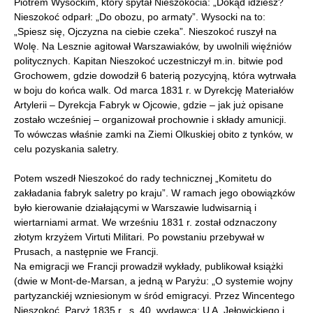
Piotrem Wysockim, który spytał Nieszokocia: „Dokąd idziesz?
Nieszokoć odparł: „Do obozu, po armaty”. Wysocki na to:
„Spiesz się, Ojczyzna na ciebie czeka”. Nieszokoć ruszył na
Wolę. Na Lesznie agitował Warszawiaków, by uwolnili więźniów
politycznych. Kapitan Nieszokoć uczestniczył m.in. bitwie pod
Grochowem, gdzie dowodził 6 baterią pozycyjną, która wytrwała
w boju do końca walk. Od marca 1831 r. w Dyrekcję Materiałów
Artylerii – Dyrekcja Fabryk w Ojcowie, gdzie – jak już opisane
zostało wcześniej – organizował prochownie i składy amunicji.
To wówczas właśnie zamki na Ziemi Olkuskiej obito z tynków, w
celu pozyskania saletry.
Potem wszedł Nieszokoć do rady technicznej „Komitetu do
zakładania fabryk saletry po kraju”. W ramach jego obowiązków
było kierowanie działającymi w Warszawie ludwisarnią i
wiertarniami armat. We wrześniu 1831 r. został odznaczony
złotym krzyżem Virtuti Militari. Po powstaniu przebywał w
Prusach, a następnie we Francji.
Na emigracji we Francji prowadził wykłady, publikował książki
(dwie w Mont-de-Marsan, a jedną w Paryżu: „O systemie wojny
partyzanckiéj wzniesionym w śród emigracyi. Przez Wincentego
Nieszokoć, Paryż 1835 r., s. 40, wydawca: U A. Jełowickiego i