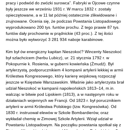
pracy i podwód do zwózki surowca”. Fabryki w Ojcowe czynne
były jeszcze we wrześniu 1931 r. W marcu 1832 r. zostały
opieczętowane, a w 11 lat później ostatecznie zlikwidowane i
zrujnowane. Ocenia się, że podczas Powstania Listopadowego
wyprodukowano 200 tys. funtów prochu. Z tego prawie 87 tys.
funtów dały prochownie w prądnickie (43 proc.). Z tej ilości
można było wytworzyć 3 281 934 naboje karabinowe.
Kim był ów energiczny kapitan Nieszokoć? Wincenty Nieszokoć
był szlachcicem (herbu Lubicz), ur. 21 stycznia 1792 r. w
Pokopurnie k. Rosienia, w guberni kowieńska (Żmudź). Był
artylerzystą, podporucznikiem 4 kompanii artylerii lekkiej w armii
Królestwa Kongresowego, który karierę wojskową rozpoczął
jeszcze w Księstwie Warszawskim. Właśnie jako artylerzysta brał
udział Nieszokoć w kampanii napoleońskich 1813–14, m.in.
walcząc w bitwie pod Lipskiem (1813), a w następnym roku w
działaniach wojennych we Francji. Od 1823 r. był porucznikiem
artylerii w armii Królestwa Polskiego (tzw. Kongresówka). Od
1830 r. instruował elewów w Szkole Bombardierów, oraz
wykładał chemię w Zimowej Szkole Artylerii. Wziął udział w
Powstaniu Listopadowym. Na początku powstania spotkał się z