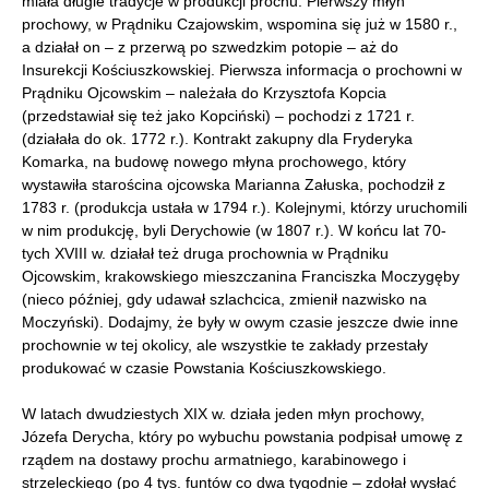
miała długie tradycje w produkcji prochu. Pierwszy młyn
prochowy, w Prądniku Czajowskim, wspomina się już w 1580 r.,
a działał on – z przerwą po szwedzkim potopie – aż do
Insurekcji Kościuszkowskiej. Pierwsza informacja o prochowni w
Prądniku Ojcowskim – należała do Krzysztofa Kopcia
(przedstawiał się też jako Kopciński) – pochodzi z 1721 r.
(działała do ok. 1772 r.). Kontrakt zakupny dla Fryderyka
Komarka, na budowę nowego młyna prochowego, który
wystawiła starościna ojcowska Marianna Załuska, pochodził z
1783 r. (produkcja ustała w 1794 r.). Kolejnymi, którzy uruchomili
w nim produkcję, byli Derychowie (w 1807 r.). W końcu lat 70-
tych XVIII w. działał też druga prochownia w Prądniku
Ojcowskim, krakowskiego mieszczanina Franciszka Moczygęby
(nieco później, gdy udawał szlachcica, zmienił nazwisko na
Moczyński). Dodajmy, że były w owym czasie jeszcze dwie inne
prochownie w tej okolicy, ale wszystkie te zakłady przestały
produkować w czasie Powstania Kościuszkowskiego.
W latach dwudziestych XIX w. działa jeden młyn prochowy,
Józefa Derycha, który po wybuchu powstania podpisał umowę z
rządem na dostawy prochu armatniego, karabinowego i
strzeleckiego (po 4 tys. funtów co dwa tygodnie – zdołał wysłać