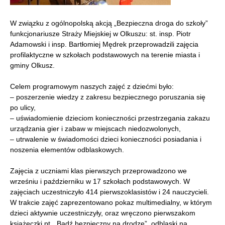
W związku z ogólnopolską akcją „Bezpieczna droga do szkoły”
funkcjonariusze Straży Miejskiej w Olkuszu: st. insp. Piotr
Adamowski i insp. Bartłomiej Mędrek przeprowadzili zajęcia
profilaktyczne w szkołach podstawowych na terenie miasta i
gminy Olkusz.
Celem programowym naszych zajęć z dziećmi było:
– poszerzenie wiedzy z zakresu bezpiecznego poruszania się
po ulicy,
– uświadomienie dzieciom konieczności przestrzegania zakazu
urządzania gier i zabaw w miejscach niedozwolonych,
– utrwalenie w świadomości dzieci konieczności posiadania i
noszenia elementów odblaskowych.
Zajęcia z uczniami klas pierwszych przeprowadzono we
wrześniu i październiku w 17 szkołach podstawowych. W
zajęciach uczestniczyło 414 pierwszoklasistów i 24 nauczycieli.
W trakcie zajęć zaprezentowano pokaz multimedialny, w którym
dzieci aktywnie uczestniczyły, oraz wręczono pierwszakom
książeczki pt. „Bądź bezpieczny na drodze”, odblaski na