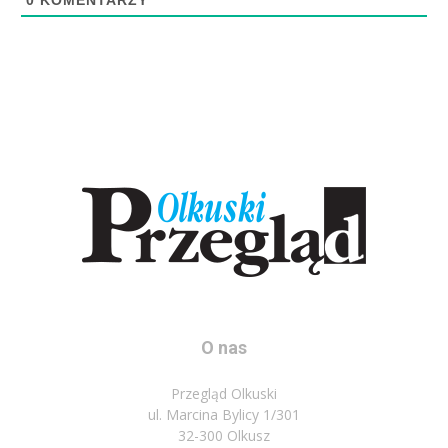
0
KOMENTARZY
O nas
Przegląd Olkuski
ul. Marcina Bylicy 1/301
32-300 Olkusz