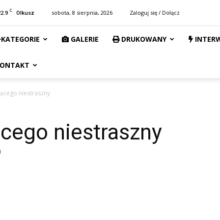
C
22.9
sobota, 8 sierpnia, 2026
Zaloguj się / Dołącz
Olkusz
KATEGORIE
GALERIE
DRUKOWANY
INTER
ONTAKT
ącego niestraszny
cego niestraszny
1