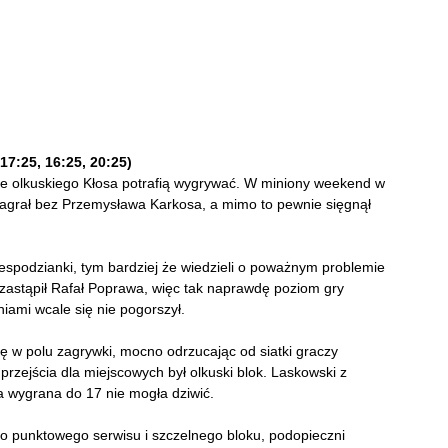
7:25, 16:25, 20:25)
e olkuskiego Kłosa potrafią wygrywać. W miniony weekend w
agrał bez Przemysława Karkosa, a mimo to pewnie sięgnął
espodzianki, tym bardziej że wiedzieli o poważnym problemie
zastąpił Rafał Poprawa, więc tak naprawdę poziom gry
iami wcale się nie pogorszył.
ę w polu zagrywki, mocno odrzucając od siatki graczy
rzejścia dla miejscowych był olkuski blok. Laskowski z
na wygrana do 17 nie mogła dziwić.
 do punktowego serwisu i szczelnego bloku, podopieczni