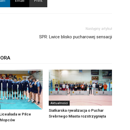
din
Email
Print
Następny artykuł
SPR: Lwice blisko pucharowej sensacji
TORA
Aktualności
Siatkarska rywalizacja o Puchar
icealiada w Piłce
Srebrnego Miasta rozstrzygnięta
Chłopców