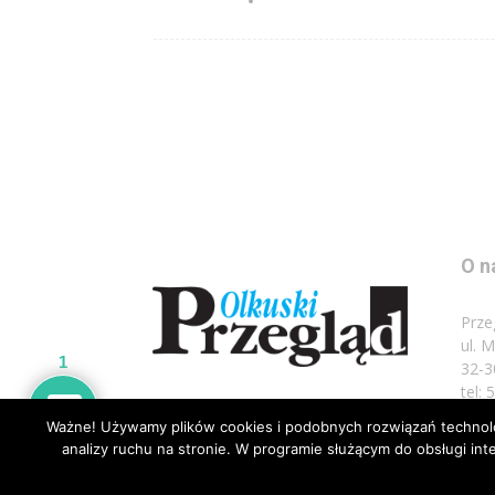
O n
Prze
ul. 
1
32-3
tel:
Ważne! Używamy plików cookies i podobnych rozwiązań technolog
Napi
analizy ruchu na stronie. W programie służącym do obsługi i