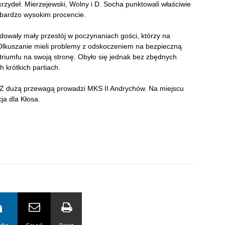
krzydeł. Mierzejewski, Wolny i D. Socha punktowali właściwie
a bardzo wysokim procencie.
owały mały przestój w poczynaniach gości, którzy na
. Olkuszanie mieli problemy z odskoczeniem na bezpieczną
 triumfu na swoją stronę. Obyło się jednak bez zbędnych
 krótkich partiach.
an. Z dużą przewagą prowadzi MKS II Andrychów. Na miejscu
ja dla Kłosa.