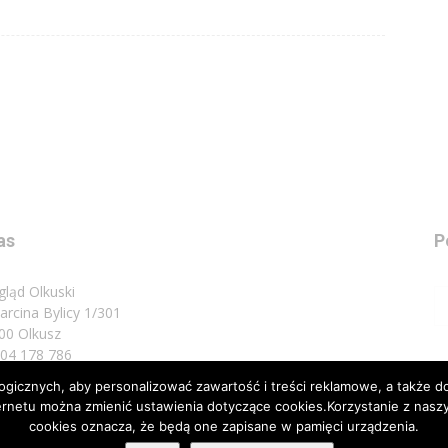
as
P
gląd Olkuski
Marcina Bylicy 1/301
00 Olkusz
 504 178 786
icznych, aby personalizować zawartość i treści reklamowe, a także do
sz do nas:
biuro@przeglad.olkuski.pl
nternetu można zmienić ustawienia dotyczące cookies.Korzystanie z na
cookies oznacza, że będą one zapisane w pamięci urządzenia.