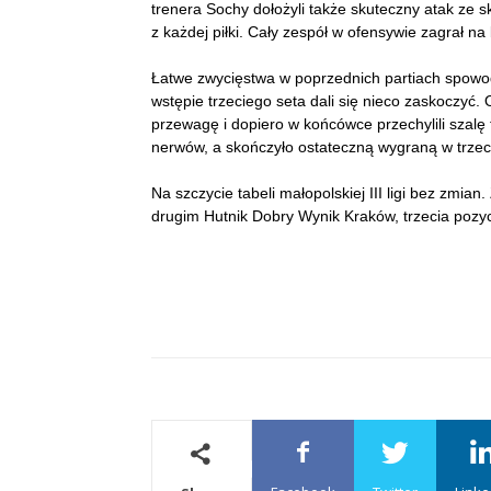
trenera Sochy dołożyli także skuteczny atak ze s
z każdej piłki. Cały zespół w ofensywie zagrał n
Łatwe zwycięstwa w poprzednich partiach spowod
wstępie trzeciego seta dali się nieco zaskoczyć
przewagę i dopiero w końcówce przechylili szalę
nerwów, a skończyło ostateczną wygraną w trzech
Na szczycie tabeli małopolskiej III ligi bez zmi
drugim Hutnik Dobry Wynik Kraków, trzecia pozyc