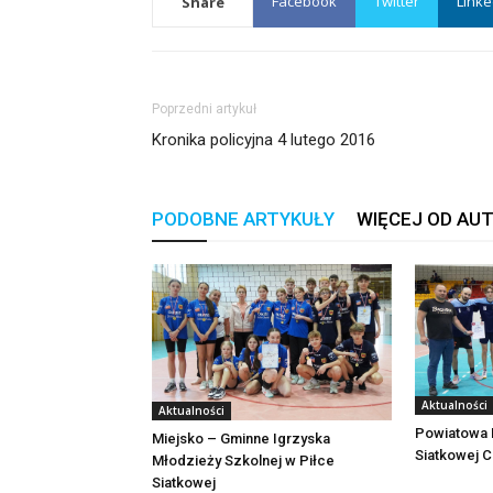
Facebook
Twitter
Linke
Share
Poprzedni artykuł
Kronika policyjna 4 lutego 2016
PODOBNE ARTYKUŁY
WIĘCEJ OD AU
Aktualności
Aktualności
Powiatowa L
Miejsko – Gminne Igrzyska
Siatkowej 
Młodzieży Szkolnej w Piłce
Siatkowej