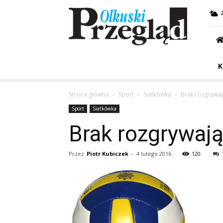
Przegląd
Olkuski
K
Strona główna
Sport
Siatkówka
Brak rozgrywaj
Sport
Siatkówka
Brak rozgrywają
Przez
Piotr Kubiczek
-
4 lutego 2016
120