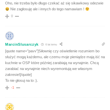
Oho, nie trzeba było długo czekać aż się sikawkowy odezwie
Nie zagłosuję ale i innych do tego namawiam !
0
MarcinSlusarczyk
6 lat temu
[quote name=”pavv”]Siłownię czy oświetlenie rozumiem bo
służyć mogą każdemu, ale czemu moje pieniądze mają iść na
kuchnie w OSP które później zarabiają na wynajmie. Chcą
zarabiać na wynajmie niech wyremontują we własnym
zakresie![/quote]
To nie głosuj na to :).
-1