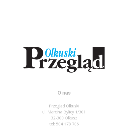
O nas
Przegląd Olkuski
ul. Marcina Bylicy 1/301
32-300 Olkusz
tel: 504 178 786